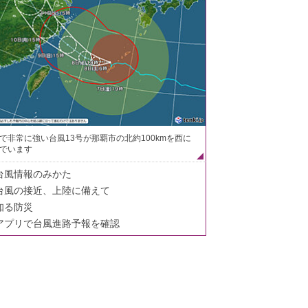
で非常に強い台風13号が那覇市の北約100kmを西に
でいます
台風情報のみかた
台風の接近、上陸に備えて
知る防災
アプリで台風進路予報を確認