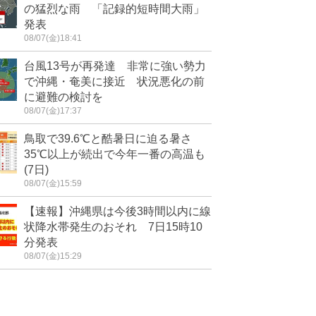
の猛烈な雨 「記録的短時間大雨」
発表
08/07(金)18:41
台風13号が再発達 非常に強い勢力
で沖縄・奄美に接近 状況悪化の前
に避難の検討を
08/07(金)17:37
鳥取で39.6℃と酷暑日に迫る暑さ
35℃以上が続出で今年一番の高温も
(7日)
08/07(金)15:59
【速報】沖縄県は今後3時間以内に線
状降水帯発生のおそれ 7日15時10
分発表
08/07(金)15:29