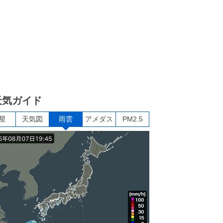
天気ガイド
星
天気図
雨雲
アメダス
PM2.5