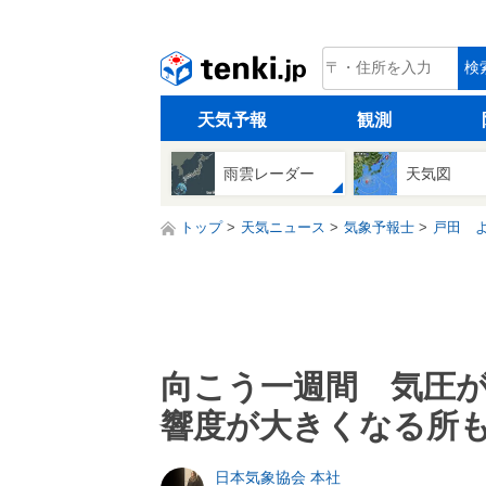
tenki.jp
検
天気予報
観測
雨雲レーダー
天気図
トップ
天気ニュース
気象予報士
戸田 
向こう一週間 気圧
響度が大きくなる所
日本気象協会 本社