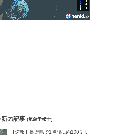
最新の記事
(気象予報士)
【速報】長野県で1時間に約100ミリ