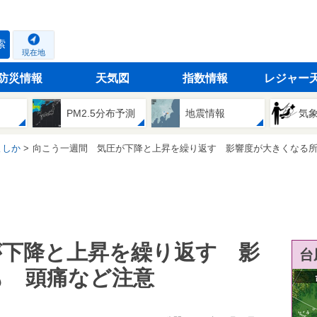
索
現在地
防災情報
天気図
指数情報
レジャー
PM2.5分布予測
地震情報
気
よしか
向こう一週間 気圧が下降と上昇を繰り返す 影響度が大きくなる所も 頭
が下降と上昇を繰り返す 影
台
も 頭痛など注意