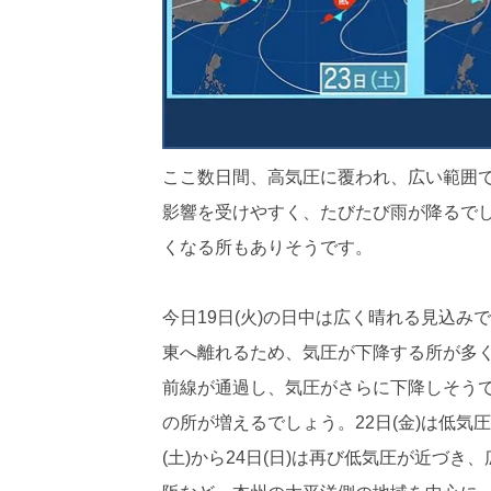
ここ数日間、高気圧に覆われ、広い範囲
影響を受けやすく、たびたび雨が降るで
くなる所もありそうです。
今日19日(火)の日中は広く晴れる見込
東へ離れるため、気圧が下降する所が多くな
前線が通過し、気圧がさらに下降しそう
の所が増えるでしょう。22日(金)は低気
(土)から24日(日)は再び低気圧が近づ