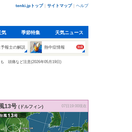
tenki.jpトップ
｜
サイトマップ
｜
ヘルプ
天気
季節特集
天気ニュース
象予報士の解説
熱中症情報
注目
痛など注意(2026年05月19日)
風13号
(ドルフィン)
07日19:00現在