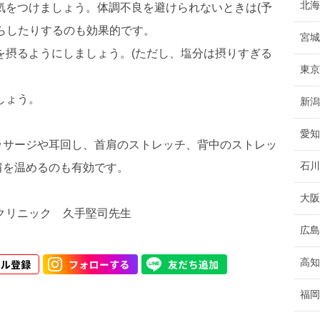
北海
気をつけましょう。体調不良を避けられないときは(予
らしたりするのも効果的です。
宮城
を摂るようにしましょう。(ただし、塩分は摂りすぎる
東京
しょう。
新潟
愛知
ッサージや耳回し、首肩のストレッチ、背中のストレッ
石川
肩を温めるのも有効です。
大阪
クリニック 久手堅司先生
広島
高知
福岡