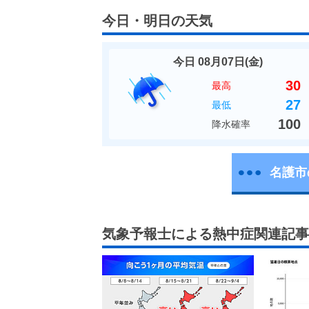
今日・明日の天気
今日 08月07日(
金
)
30
最高
27
最低
100
降水確率
名護市
気象予報士による熱中症関連記事