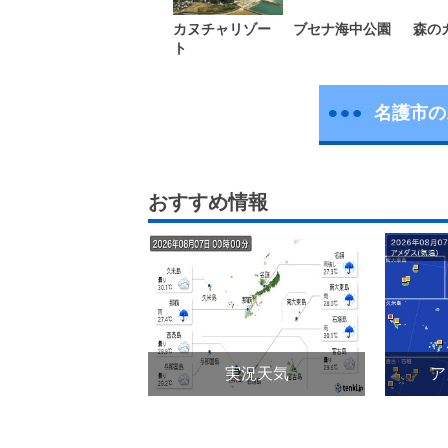
カヌチャリゾー
ブセナ海中公園
森の
ト
名護市の
おすすめ情報
実況天気
ア