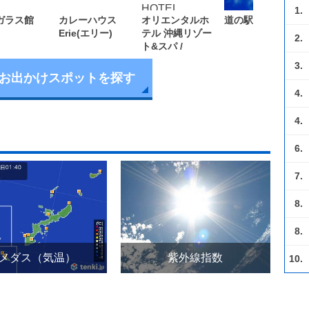
1.
ガラス館
カレーハウス
オリエンタルホ
道の駅 許田
Erie(エリー)
テル 沖縄リゾー
2.
ト&スパ /
ORIENTAL
3.
HOTEL
お出かけスポットを探す
OKINAWA
4.
RESORT & SPA
4.
6.
7.
8.
8.
メダス（気温）
紫外線指数
10.