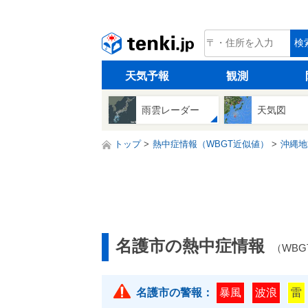
tenki.jp
検
天気予報
観測
雨雲レーダー
天気図
トップ
熱中症情報（WBGT近似値）
沖縄地
名護市の熱中症情報
（WB
名護市の警報：
暴風
波浪
雷