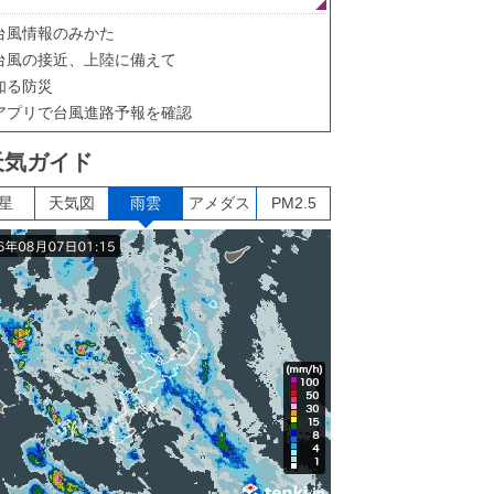
台風情報のみかた
台風の接近、上陸に備えて
知る防災
アプリで台風進路予報を確認
天気ガイド
星
天気図
雨雲
アメダス
PM2.5