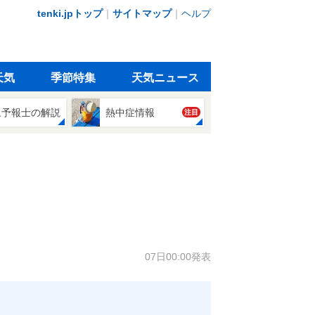
tenki.jpトップ
｜
サイトマップ
｜
ヘルプ
天気
季節特集
天気ニュース
象予報士の解説
熱中症情報
注目
07日00:00発表