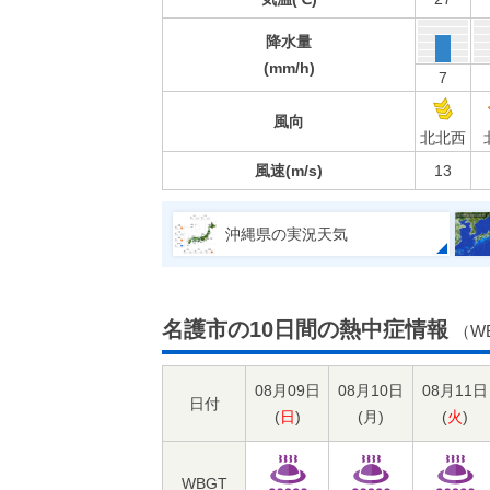
降水量
(mm/h)
7
風向
北北西
風速(m/s)
13
沖縄県の実況天気
名護市の10日間の熱中症情報
（W
08月09日
08月10日
08月11日
日付
(
日
)
(
月
)
(
火
)
WBGT