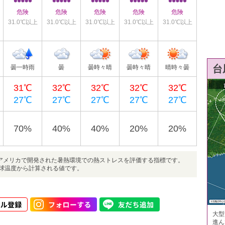
危険
危険
危険
危険
危険
31.0℃以上
31.0℃以上
31.0℃以上
31.0℃以上
31.0℃以上
台
曇一時雨
曇
曇時々晴
曇時々晴
晴時々曇
31℃
32℃
32℃
32℃
32℃
27℃
27℃
27℃
27℃
27℃
70%
40%
40%
20%
20%
e、単位は℃)は、アメリカで開発された暑熱環境での熱ストレスを評価する指標です。
黒球温度から計算される値です。
大型
進ん