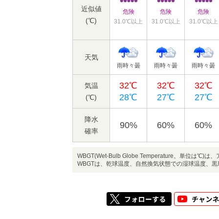
近似値
危険
危険
危険
(℃)
31.0℃以上
31.0℃以上
31.0℃以上
天気
雨時々曇
雨時々曇
雨時々曇
32℃
32℃
32℃
気温
28℃
27℃
27℃
(℃)
降水
90%
60%
60%
確率
WBGT(Wet-Bulb Globe Temperatur
WBGTは、乾球温度、自然換気状態での湿球温度、