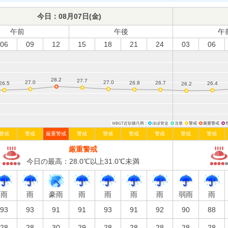
今日：
08月07日(
金
)
午前
午後
午
06
09
12
15
18
21
24
03
06
警戒
警戒
厳重警戒
警戒
警戒
警戒
警戒
警戒
警戒
厳重警戒
今日の最高：28.0℃以上31.0℃未満
雨
雨
豪雨
雨
雨
雨
雨
弱雨
雨
93
93
91
91
93
91
92
90
88
28
28
30
29
28
28
28
28
28