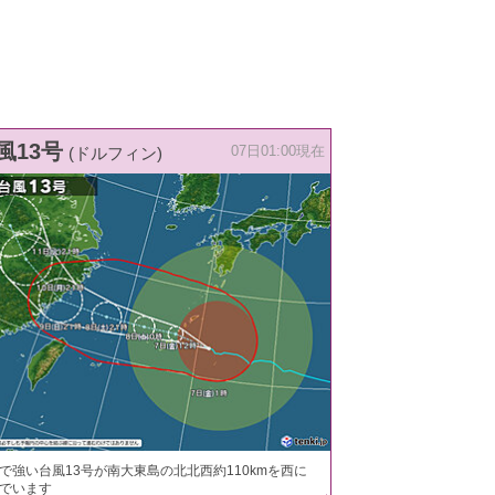
風13号
(ドルフィン)
07日01:00現在
で強い台風13号が南大東島の北北西約110kmを西に
でいます