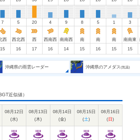
7
5
20
4
9
8
5
1
3
北西
西北西
西
西南西
南南西
南
南
南
南南東
15
16
17
16
14
15
16
15
15
沖縄県の雨雲レーダー
沖縄県のアメダス
(気温)
BGT近似値）
08月12日
08月13日
08月14日
08月15日
08月16日
(
水
)
(
木
)
(
金
)
(
土
)
(
日
)