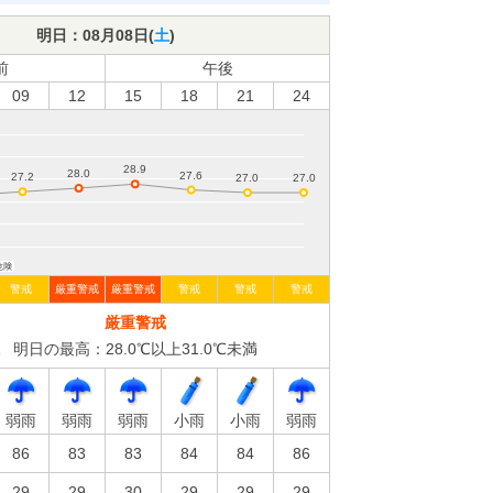
明日：
08月08日(
土
)
前
午後
09
12
15
18
21
24
警戒
厳重警戒
厳重警戒
警戒
警戒
警戒
厳重警戒
明日の最高：28.0℃以上31.0℃未満
弱雨
弱雨
弱雨
小雨
小雨
弱雨
86
83
83
84
84
86
29
29
30
29
29
29