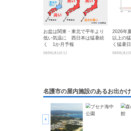
お盆は関東・東北で平年より
2026
低い気温に 西日本は猛暑続
以上の猛
く 1か月予報
く猛暑日
08/06(木)16:11
08/06(木)15
名護市の屋内施設のあるお出かけ