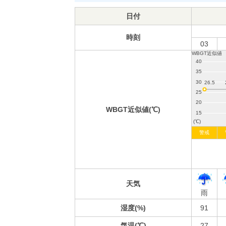
日付
時刻
03
WBGT近似値(℃)
警戒
天気
雨
湿度(%)
91
気温(℃)
27