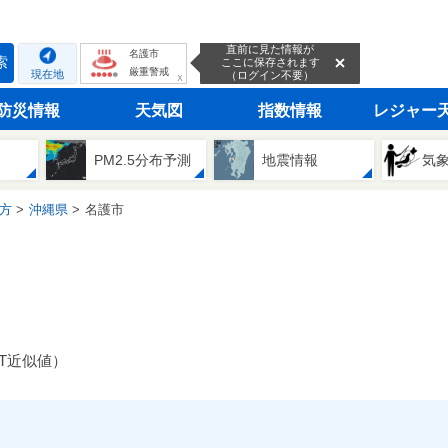
直前に見た情報が
名護市
索
ここに保存されます
厳重警戒
現在地
（ログイン不要）
ｘ
防災情報
天気図
指数情報
レジャー
PM2.5分布予測
地震情報
気
方
沖縄県
名護市
GT近似値）