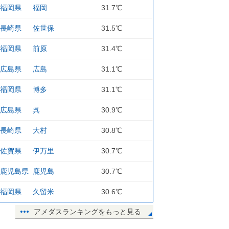
福岡県
福岡
31.7℃
ひがし食堂
ヘリオス酒造
紅型キジムナー
GODAC(ゴー
工房
ック)(国際海
長崎県
佐世保
31.5℃
境情報センター
福岡県
前原
31.4℃
広島県
広島
31.1℃
福岡県
博多
31.1℃
広島県
呉
30.9℃
長崎県
大村
30.8℃
佐賀県
伊万里
30.7℃
鹿児島県
鹿児島
30.7℃
福岡県
久留米
30.6℃
アメダスランキングをもっと見る