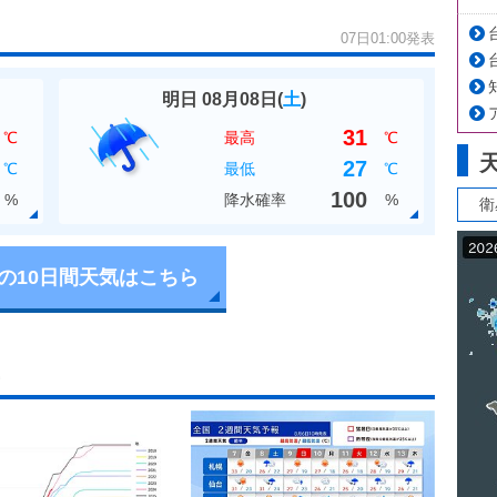
07日01:00発表
明日 08月08日(
土
)
31
℃
最高
℃
27
℃
最低
℃
100
%
降水確率
%
衛
の10日間天気はこちら