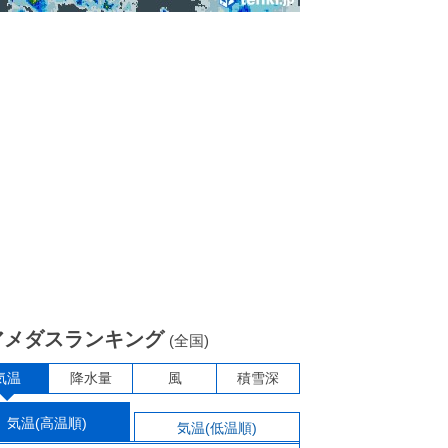
アメダスランキング
(全国)
気温
降水量
風
積雪深
気温(高温順)
気温(低温順)