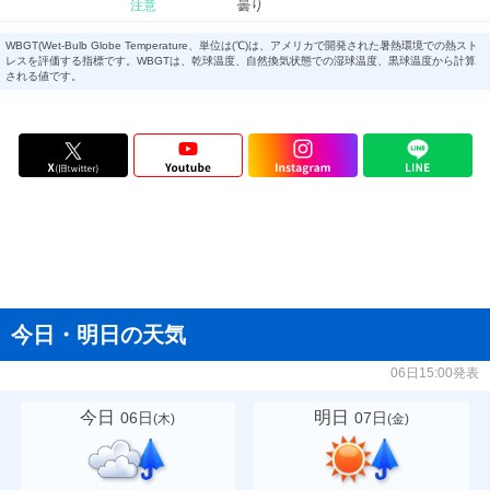
注意
曇り
WBGT(Wet-Bulb Globe Temperature、単位は(℃)は、アメリカで開発された暑熱環境での熱スト
レスを評価する指標です。WBGTは、乾球温度、自然換気状態での湿球温度、黒球温度から計算
される値です。
今日・明日の天気
06日15:00発表
今日
明日
06日
07日
(
木
)
(
金
)