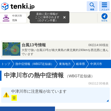
tenki.jp
検索
メニュー
直前に見た情報が
中津川市
ここに保存されます
危険
（ログイン不要）
現在地
台風13号情報
06日14:00現在
大型で強い台風13号が南大東島の東北東約190kmを西北西に進ん
でいます
トップ
熱中症情報（WBGT近似値）
東海地方
岐阜県
中津川市
中津川市の熱中症情報
（WBGT近似値）
06日12:00発表
中津川市に注意報が出ています
雷