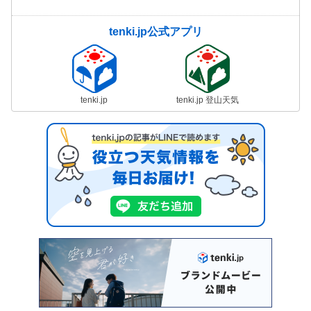
tenki.jp公式アプリ
tenki.jp
tenki.jp 登山天気