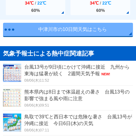
34℃
/
22℃
34℃
/
22℃
60%
60%
中津川市の10日間天気はこちら
気象予報士による熱中症関連記事
台風13号が9日頃にかけて沖縄に接近 九州から
東海は猛暑が続く 2週間天気予報
NEW!
08/06(木)11:52
熊本県内は8日まで体温超えの暑さ 台風13号の
影響で強まる風や雨に注意
08/06(木)09:51
鳥取で39℃と西日本では危険な暑さ 台風13号が
沖縄に接近 今日6日(木)の天気
08/06(木)07:11