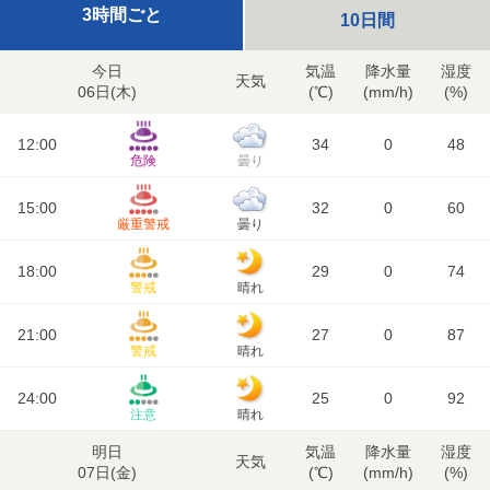
3時間ごと
10日間
今日
気温
降水量
湿度
天気
06日(
木
)
(℃)
(mm/h)
(%)
12:00
34
0
48
危険
曇り
15:00
32
0
60
厳重警戒
曇り
18:00
29
0
74
警戒
晴れ
21:00
27
0
87
警戒
晴れ
24:00
25
0
92
注意
晴れ
明日
気温
降水量
湿度
天気
07日(
金
)
(℃)
(mm/h)
(%)