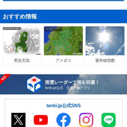
おすすめ情報
アメダス
紫外線指数
実況天気
雨雲レーダーで雨を回避！
tenki.jp公式 天気予報アプリ
tenki.jp公式SNS