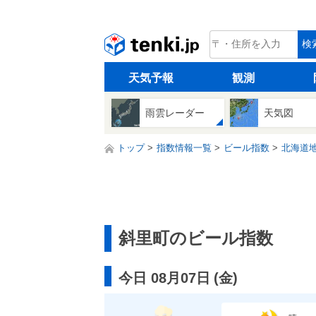
tenki.jp
検
天気予報
観測
雨雲レーダー
天気図
トップ
指数情報一覧
ビール指数
北海道
斜里町のビール指数
今日 08月07日
(
金
)