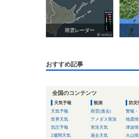
雨雲レーダー
おすすめ記事
全国のコンテンツ
天気予報
観測
防災
天気予報
雨雲(過去)
警報・
世界天気
アメダス実況
地震情
気圧予報
実況天気
津波情
2週間天気
過去天気
火山情