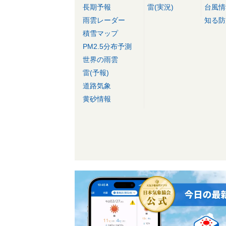
長期予報
雷(実況)
台風情
雨雲レーダー
知る防
積雪マップ
PM2.5分布予測
世界の雨雲
雷(予報)
道路気象
黄砂情報