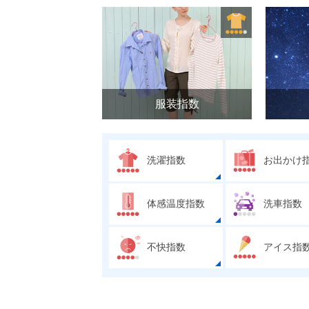
服装指数
洗濯指数
お出かけ
体感温度指数
洗車指数
不快指数
アイス指