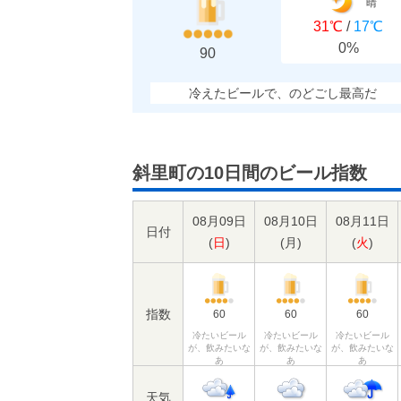
晴
31℃
/
17℃
0%
90
冷えたビールで、のどごし最高だ
斜里町の10日間のビール指数
08月09日
08月10日
08月11日
日付
(
日
)
(
月
)
(
火
)
指数
60
60
60
冷たいビール
冷たいビール
冷たいビール
が、飲みたいな
が、飲みたいな
が、飲みたいな
あ
あ
あ
天気