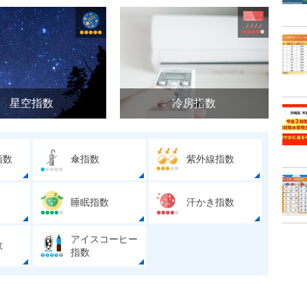
星空指数
冷房指数
指数
傘指数
紫外線指数
睡眠指数
汗かき指数
アイスコーヒー
数
指数