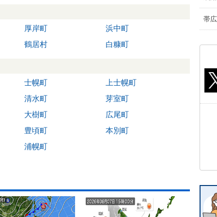
帯広
厚岸町
浜中町
鶴居村
白糠町
士幌町
上士幌町
清水町
芽室町
大樹町
広尾町
豊頃町
本別町
浦幌町