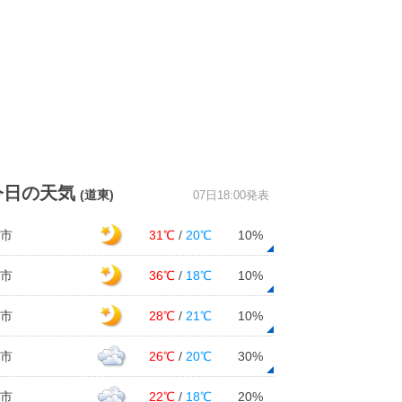
今日の天気
(道東)
07日18:00発表
市
31℃
/
20℃
10%
市
36℃
/
18℃
10%
市
28℃
/
21℃
10%
市
26℃
/
20℃
30%
市
22℃
/
18℃
20%