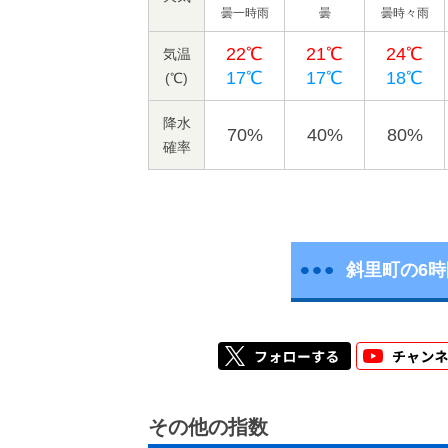
曇一時雨
曇
曇時々雨
22℃
21℃
24℃
気温
17℃
17℃
18℃
(℃)
降水
70%
40%
80%
確率
斜里町の6
その他の指数