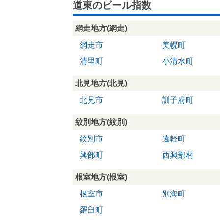
道東のビール指数
網走地方(網走)
網走市
美幌町
清里町
小清水町
北見地方(北見)
北見市
訓子府町
紋別地方(紋別)
紋別市
遠軽町
興部町
西興部村
根室地方(根室)
根室市
別海町
羅臼町