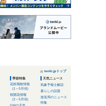
tenki.jpトップ
季節特集
天気ニュース
花粉飛散情報
気象予報士解説
(1～5月頃)
暮らしの話題
桜開花情報
放送局のニュース
(2～5月頃)
特集
GWの天気