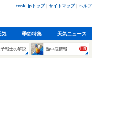
tenki.jpトップ
｜
サイトマップ
｜
ヘルプ
天気
季節特集
天気ニュース
象予報士の解説
熱中症情報
注目