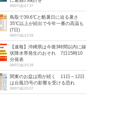
に避難の検討を
08/07(金)17:37
鳥取で39.6℃と酷暑日に迫る暑さ
35℃以上が続出で今年一番の高温も
(7日)
08/07(金)15:59
【速報】沖縄県は今後3時間以内に線
状降水帯発生のおそれ 7日15時10
分発表
08/07(金)15:29
関東のお盆は雨が続く 11日～12日
は台風15号の影響を受ける恐れ
08/07(金)15:07