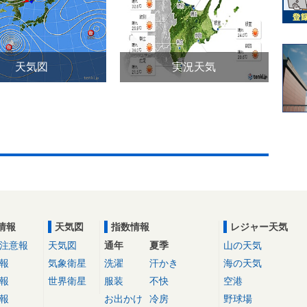
天気図
実況天気
情報
天気図
指数情報
レジャー天気
注意報
天気図
通年
夏季
山の天気
報
気象衛星
洗濯
汗かき
海の天気
報
世界衛星
服装
不快
空港
報
お出かけ
冷房
野球場