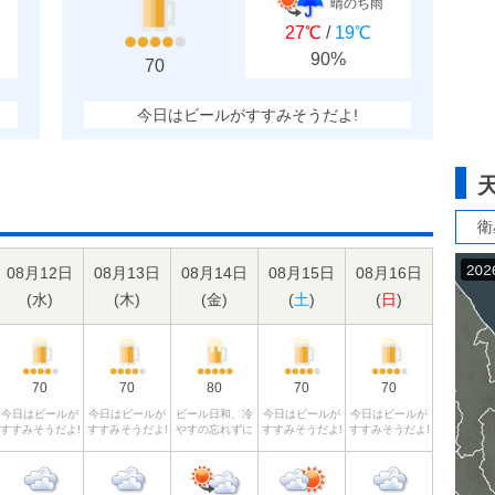
晴のち雨
27℃
/
19℃
90%
70
今日はビールがすすみそうだよ!
衛
08月12日
08月13日
08月14日
08月15日
08月16日
(
水
)
(
木
)
(
金
)
(
土
)
(
日
)
70
70
80
70
70
今日はビールが
今日はビールが
ビール日和、冷
今日はビールが
今日はビールが
すすみそうだよ!
すすみそうだよ!
やすの忘れずに
すすみそうだよ!
すすみそうだよ!