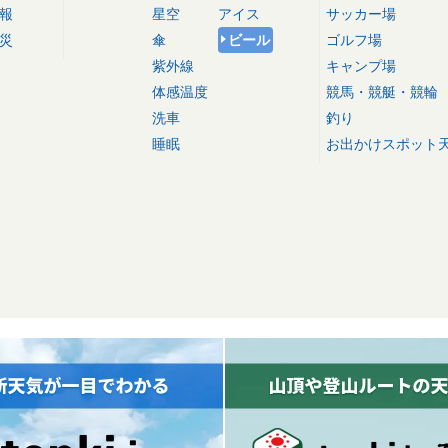
報
星空
アイス
サッカー場
災
傘
ビール
ゴルフ場
紫外線
キャンプ場
体感温度
競馬・競艇・競輪
洗車
釣り
睡眠
お出かけスポット