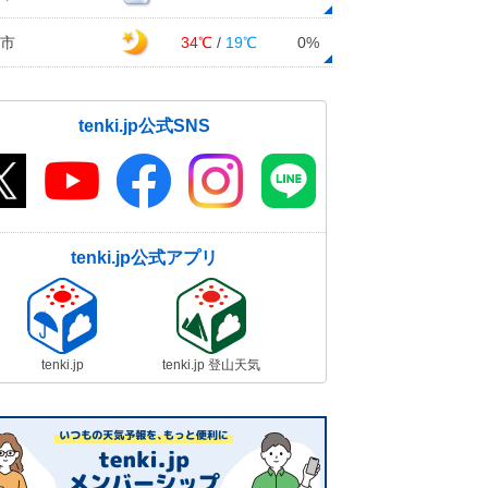
市
34℃
/
19℃
0%
tenki.jp公式SNS
tenki.jp公式アプリ
tenki.jp
tenki.jp 登山天気