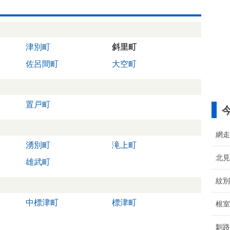
津別町
斜里町
佐呂間町
大空町
置戸町
網走
湧別町
滝上町
北見
雄武町
紋別
中標津町
標津町
根室
釧路