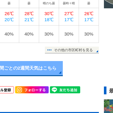
曇
曇
晴のち曇
曇時々晴
曇
26℃
28℃
30℃
27℃
26℃
20℃
21℃
18℃
17℃
17℃
40%
40%
30%
30%
30%
その他の市区町村を見る
時間ごとの2週間天気はこちら