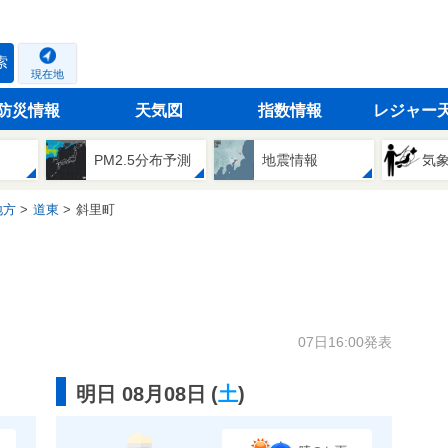
索
現在地
防災情報
天気図
指数情報
レジャー
PM2.5分布予測
地震情報
気
地方
道東
斜里町
07日16:00発表
明日 08月08日
(
土
)