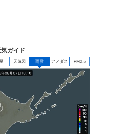
天気ガイド
星
天気図
雨雲
アメダス
PM2.5