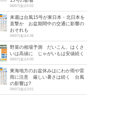
15号の影響
08/07(金)15:02
来週は台風15号が東日本・北日本を
直撃か お盆期間中の交通に影響の
おそれも
08/07(金)14:38
野菜の相場予測 だいこん、はくさ
いは高値に じゃがいもは安値続く
08/07(金)14:00
東海地方のお盆休みはにわか雨や雷
雨に注意 厳しい暑さは続く 台風
の影響は?
08/07(金)13:01