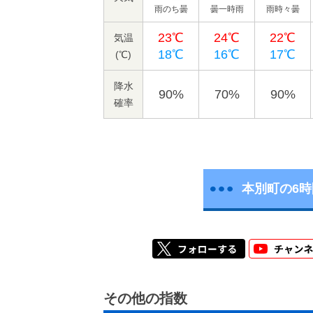
雨のち曇
曇一時雨
雨時々曇
23℃
24℃
22℃
気温
18℃
16℃
17℃
(℃)
降水
90%
70%
90%
確率
本別町の6
その他の指数