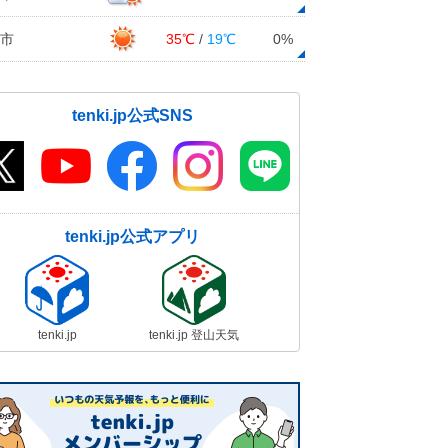
市
35℃
/
19℃
0%
tenki.jp公式SNS
tenki.jp公式アプリ
tenki.jp
tenki.jp 登山天気