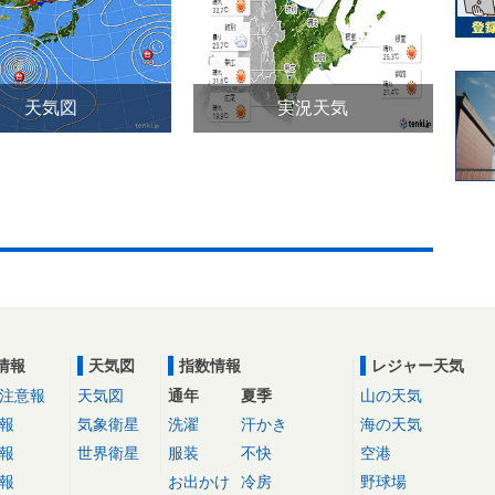
天気図
実況天気
情報
天気図
指数情報
レジャー天気
注意報
天気図
通年
夏季
山の天気
報
気象衛星
洗濯
汗かき
海の天気
報
世界衛星
服装
不快
空港
報
お出かけ
冷房
野球場