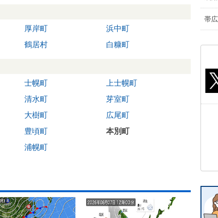
帯広
厚岸町
浜中町
鶴居村
白糠町
士幌町
上士幌町
清水町
芽室町
大樹町
広尾町
豊頃町
本別町
浦幌町