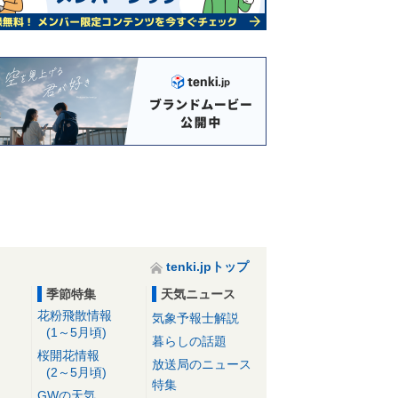
tenki.jpトップ
季節特集
天気ニュース
花粉飛散情報
気象予報士解説
(1～5月頃)
暮らしの話題
桜開花情報
放送局のニュース
(2～5月頃)
特集
GWの天気