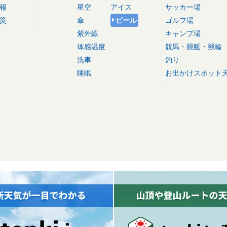
報
星空
アイス
サッカー場
災
傘
ビール
ゴルフ場
紫外線
キャンプ場
体感温度
競馬・競艇・競輪
洗車
釣り
睡眠
お出かけスポット