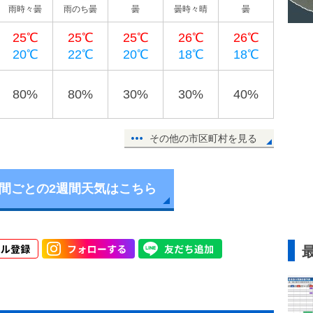
雨時々曇
雨のち曇
曇
曇時々晴
曇
25℃
25℃
25℃
26℃
26℃
20℃
22℃
20℃
18℃
18℃
80%
80%
30%
30%
40%
その他の市区町村を見る
時間ごとの2週間天気はこちら