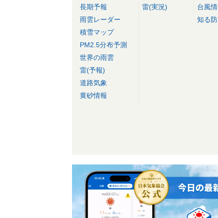
長期予報
雷(実況)
台風情
雨雲レーダー
知る防
積雪マップ
PM2.5分布予測
世界の雨雲
雷(予報)
道路気象
黄砂情報