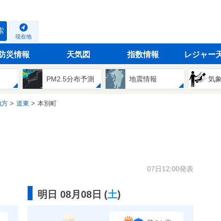
索
現在地
防災情報
天気図
指数情報
レジャー
PM2.5分布予測
地震情報
気
地方
道東
本別町
07日12:00発表
明日 08月08日
(
土
)