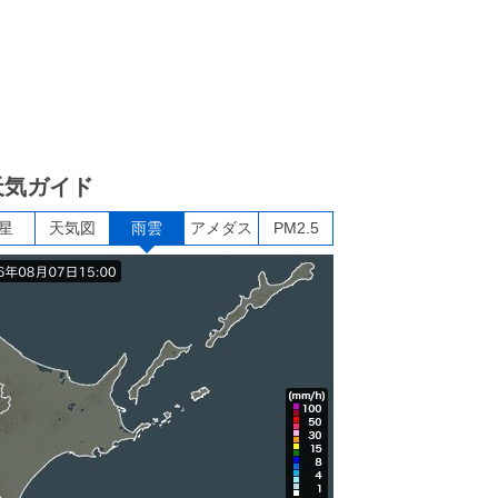
天気ガイド
星
天気図
雨雲
アメダス
PM2.5