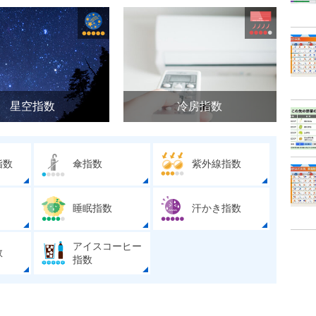
星空指数
冷房指数
指数
傘指数
紫外線指数
睡眠指数
汗かき指数
アイスコーヒー
数
指数