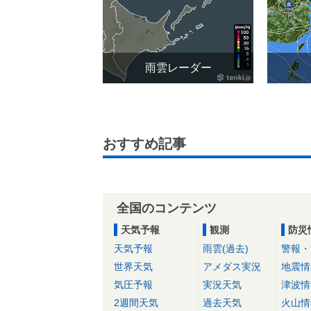
雨雲レーダー
おすすめ記事
全国のコンテンツ
天気予報
観測
防災
天気予報
雨雲(過去)
警報・
世界天気
アメダス実況
地震情
気圧予報
実況天気
津波情
2週間天気
過去天気
火山情