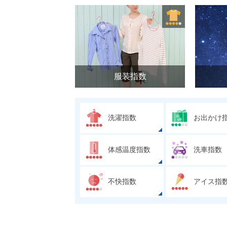
服装指数
洗濯指数
お出かけ
体感温度指数
洗車指数
不快指数
アイス指