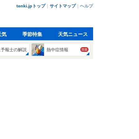
tenki.jpトップ
｜
サイトマップ
｜
ヘルプ
天気
季節特集
天気ニュース
象予報士の解説
熱中症情報
注目