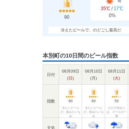
晴
35℃
/
17℃
0%
90
冷えたビールで、のどごし最高だ
本別町の10日間のビール指数
08月09日
08月10日
08月11日
日付
(
日
)
(
月
)
(
火
)
指数
60
60
50
冷たいビール
冷たいビール
のどの渇きに
が、飲みたいな
が、飲みたいな
は、ビールが一
あ
あ
番
天気