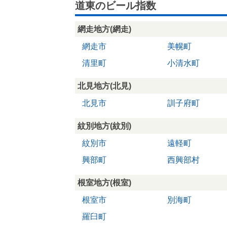
道東のビール指数
網走地方(網走)
網走市
美幌町
清里町
小清水町
北見地方(北見)
北見市
訓子府町
紋別地方(紋別)
紋別市
遠軽町
興部町
西興部村
根室地方(根室)
根室市
別海町
羅臼町