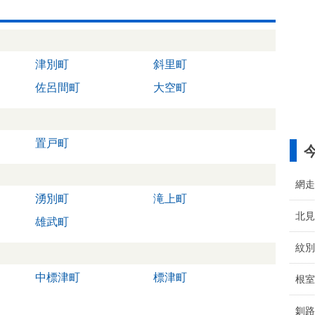
津別町
斜里町
佐呂間町
大空町
置戸町
網走
湧別町
滝上町
北見
雄武町
紋別
中標津町
標津町
根室
釧路