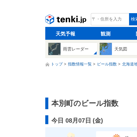
tenki.jp
検
天気予報
観測
雨雲レーダー
天気図
トップ
指数情報一覧
ビール指数
北海道
本別町のビール指数
今日 08月07日
(
金
)