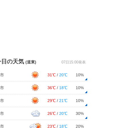
今日の天気
(道東)
07日15:00発表
市
31℃
/
20℃
10%
市
36℃
/
18℃
10%
市
29℃
/
21℃
10%
市
26℃
/
20℃
30%
市
23℃
/
18℃
20%