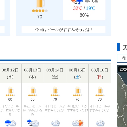
晴のち雨
32℃
/
19℃
80%
70
今日はビールがすすみそうだよ!
衛
08月12日
08月13日
08月14日
08月15日
08月16日
(
水
)
(
木
)
(
金
)
(
土
)
(
日
)
60
60
70
70
70
冷たいビール
冷たいビール
今日はビールが
今日はビールが
今日はビールが
が、飲みたいな
が、飲みたいな
すすみそうだよ!
すすみそうだよ!
すすみそうだよ!
あ
あ