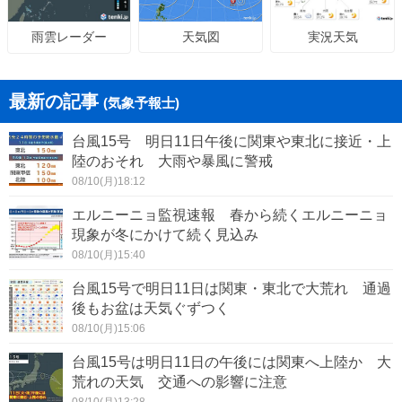
天気図
実況天気
雨雲レーダー
最新の記事
(気象予報士)
台風15号 明日11日午後に関東や東北に接近・上
陸のおそれ 大雨や暴風に警戒
08/10(月)18:12
エルニーニョ監視速報 春から続くエルニーニョ
現象が冬にかけて続く見込み
08/10(月)15:40
台風15号で明日11日は関東・東北で大荒れ 通過
後もお盆は天気ぐずつく
08/10(月)15:06
台風15号は明日11日の午後には関東へ上陸か 大
荒れの天気 交通への影響に注意