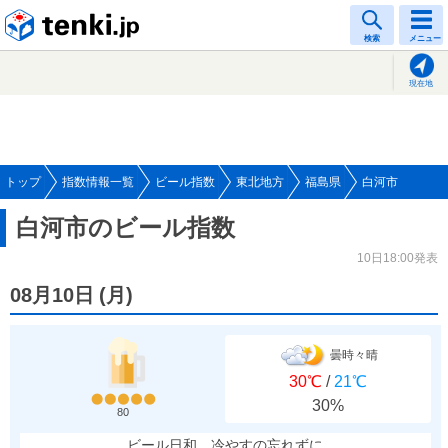
tenki.jp
検索
メニュー
現在地
トップ
指数情報一覧
ビール指数
東北地方
福島県
白河市
白河市のビール指数
10日18:00発表
08月10日
(
月
)
曇時々晴
30℃
/
21℃
30%
80
ビール日和、冷やすの忘れずに