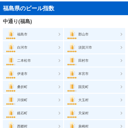
福島県のビール指数
中通り(福島)
福島市
郡山市
白河市
須賀川市
二本松市
田村市
伊達市
本宮市
桑折町
国見町
川俣町
大玉村
鏡石町
天栄村
西郷村
泉崎村