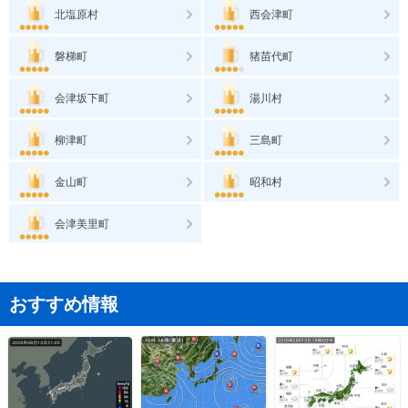
北塩原村
西会津町
磐梯町
猪苗代町
会津坂下町
湯川村
柳津町
三島町
金山町
昭和村
会津美里町
おすすめ情報