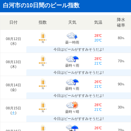
白河市の10日間のビール指数
降水
日付
指数
天気
気温
確率
28℃
80
08月12日
%
20℃
曇一時雨
70
(
水
)
今日はビールがすすみそうだよ!
28℃
70
08月13日
%
21℃
曇時々雨
70
(
木
)
今日はビールがすすみそうだよ!
26℃
90
08月14日
%
21℃
曇時々雨
70
(
金
)
今日はビールがすすみそうだよ!
28℃
30
08月15日
%
21℃
曇時々晴
70
(
土
)
今日はビールがすすみそうだよ!
26℃
70
%