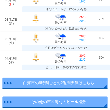
08月16日
19℃
曇のち雨
60
(
日
)
冷たいビールが、飲みたいなあ
25℃
70
08月17日
%
20℃
曇のち雨
60
(
月
)
冷たいビールが、飲みたいなあ
29℃
80
08月18日
%
20℃
曇のち雨
70
(
火
)
今日はビールがすすみそうだよ!
30℃
50
08月19日
%
21℃
曇のち雨
80
(
水
)
ビール日和、冷やすの忘れずに
白河市の6時間ごとの2週間天気はこちら
その他の市区町村のビール指数