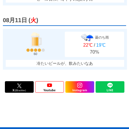
08月11日
(
火
)
曇のち雨
22℃
/
19℃
70%
60
冷たいビールが、飲みたいなあ