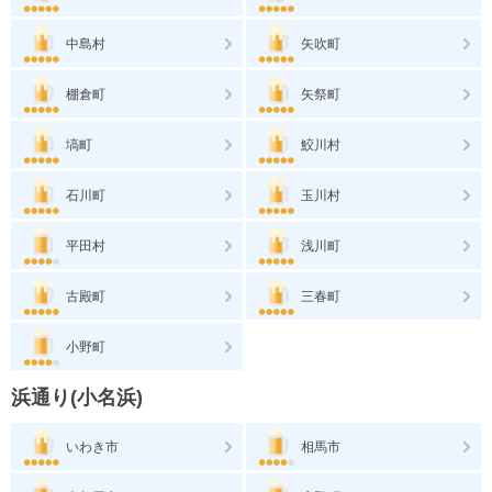
中島村
矢吹町
棚倉町
矢祭町
塙町
鮫川村
石川町
玉川村
平田村
浅川町
古殿町
三春町
小野町
浜通り(小名浜)
いわき市
相馬市