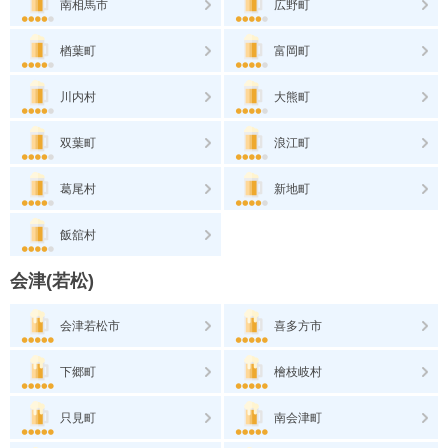
南相馬市
広野町
楢葉町
富岡町
川内村
大熊町
双葉町
浪江町
葛尾村
新地町
飯舘村
会津(若松)
会津若松市
喜多方市
下郷町
檜枝岐村
只見町
南会津町