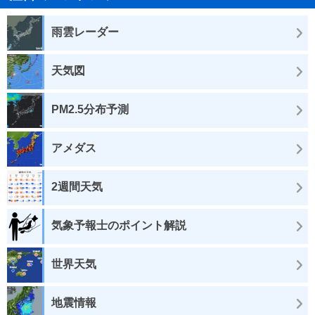
雨雲レーダー
天気図
PM2.5分布予測
アメダス
2週間天気
気象予報士のポイント解説
世界天気
地震情報