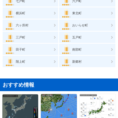
七戸町
六戸町
横浜町
東北町
六ヶ所村
おいらせ町
三戸町
五戸町
田子町
南部町
階上町
新郷村
おすすめ情報