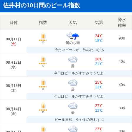
佐井村の10日間のビール指数
降水
日付
指数
天気
気温
確率
24℃
90
08月11日
%
18℃
曇のち雨
60
(
火
)
冷たいビールが、飲みたいなあ
26℃
40
08月12日
%
21℃
曇
70
(
水
)
今日はビールがすすみそうだよ!
25℃
40
08月13日
%
22℃
曇
70
(
木
)
今日はビールがすすみそうだよ!
27℃
30
08月14日
%
22℃
曇
80
(
金
)
ビール日和、冷やすの忘れずに
27℃
30
%