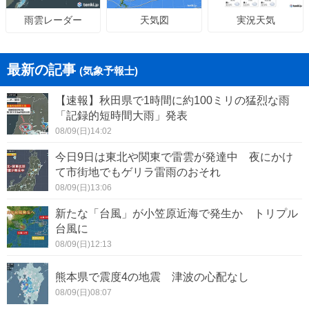
天気図
実況天気
雨雲レーダー
最新の記事
(気象予報士)
【速報】秋田県で1時間に約100ミリの猛烈な雨
「記録的短時間大雨」発表
08/09(日)14:02
今日9日は東北や関東で雷雲が発達中 夜にかけ
て市街地でもゲリラ雷雨のおそれ
08/09(日)13:06
新たな「台風」が小笠原近海で発生か トリプル
台風に
08/09(日)12:13
熊本県で震度4の地震 津波の心配なし
08/09(日)08:07