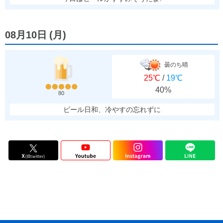
08月10日
(
月
)
曇のち晴
25℃
/
19℃
40%
80
ビール日和、冷やすの忘れずに