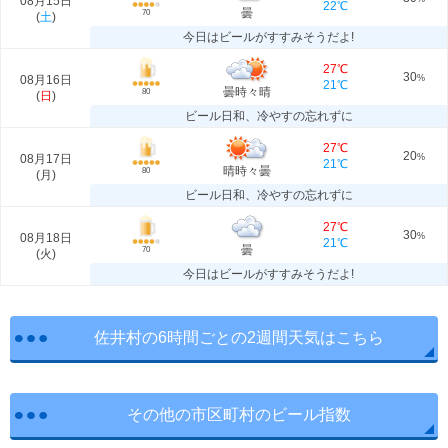
08月15日
22℃
曇
70
(
土
)
今日はビールがすすみそうだよ!
27℃
30
08月16日
%
21℃
曇時々晴
80
(
日
)
ビール日和、冷やすの忘れずに
27℃
20
08月17日
%
21℃
晴時々曇
80
(
月
)
ビール日和、冷やすの忘れずに
27℃
30
08月18日
%
21℃
曇
70
(
火
)
今日はビールがすすみそうだよ!
佐井村の6時間ごとの2週間天気はこちら
その他の市区町村のビール指数