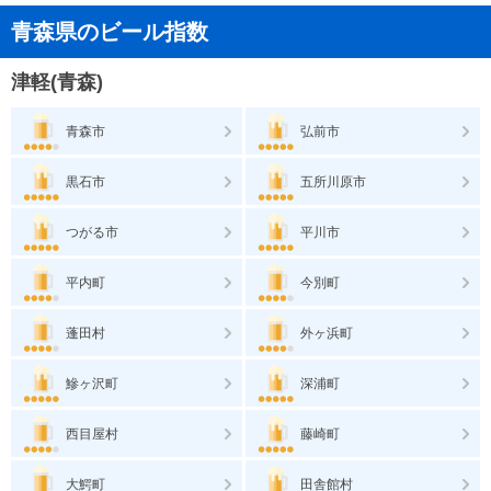
青森県のビール指数
津軽(青森)
青森市
弘前市
黒石市
五所川原市
つがる市
平川市
平内町
今別町
蓬田村
外ヶ浜町
鰺ヶ沢町
深浦町
西目屋村
藤崎町
大鰐町
田舎館村