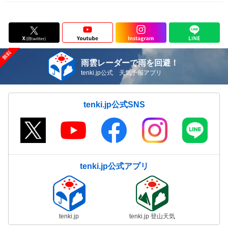
雨雲レーダーで雨を回避！
tenki.jp公式 天気予報アプリ
tenki.jp公式SNS
tenki.jp公式アプリ
tenki.jp
tenki.jp 登山天気