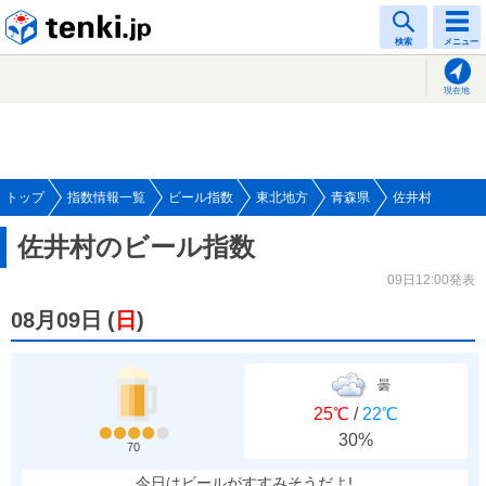
tenki.jp
検索
メニュー
現在地
トップ
指数情報一覧
ビール指数
東北地方
青森県
佐井村
佐井村のビール指数
09日12:00発表
08月09日
(
日
)
曇
25℃
/
22℃
30%
70
今日はビールがすすみそうだよ!