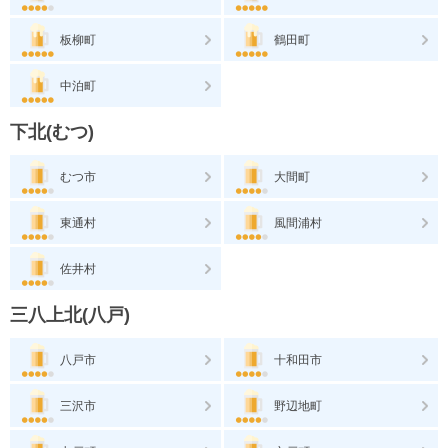
板柳町
鶴田町
中泊町
下北(むつ)
むつ市
大間町
東通村
風間浦村
佐井村
三八上北(八戸)
八戸市
十和田市
三沢市
野辺地町