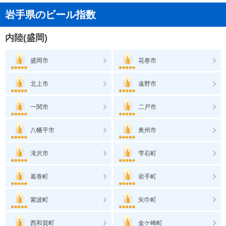
岩手県のビール指数
内陸(盛岡)
盛岡市
花巻市
北上市
遠野市
一関市
二戸市
八幡平市
奥州市
滝沢市
雫石町
葛巻町
岩手町
紫波町
矢巾町
西和賀町
金ケ崎町