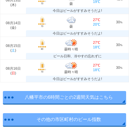
08月13日
19℃
曇
70
(
木
)
今日はビールがすすみそうだよ!
27℃
30
08月14日
%
20℃
曇
70
(
金
)
今日はビールがすすみそうだよ!
27℃
30
08月15日
%
18℃
曇時々晴
80
(
土
)
ビール日和、冷やすの忘れずに
27℃
30
08月16日
%
18℃
曇時々晴
70
(
日
)
今日はビールがすすみそうだよ!
八幡平市の6時間ごとの2週間天気はこちら
その他の市区町村のビール指数