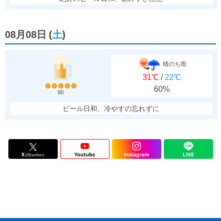
08月08日
(
土
)
晴のち雨
31℃
/
22℃
60%
80
ビール日和、冷やすの忘れずに