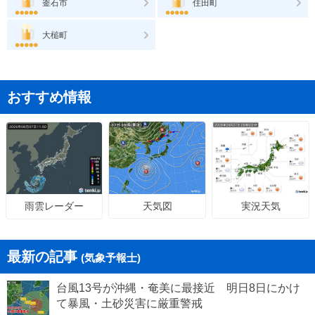
釜石市
住田町
大槌町
おすすめ情報
天気図
実況天気
雨雲レーダー
最新の記事
(気象予報士)
台風13号が沖縄・奄美に最接近 明日8日にかけ
て暴風・土砂災害に厳重警戒