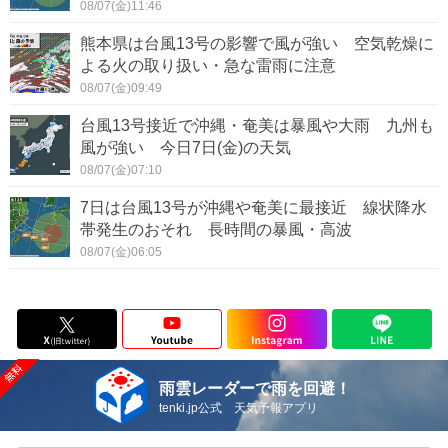
08/07(金)11:46
熊本県は台風13号の影響で風が強い 空気乾燥に
よる火の取り扱い・急な雷雨に注意
08/07(金)09:49
台風13号接近で沖縄・奄美は暴風や大雨 九州も
風が強い 今日7日(金)の天気
08/07(金)07:10
7日は台風13号が沖縄や奄美に最接近 線状降水
帯発生のおそれ 長時間の暴風・高波
08/07(金)06:05
雨雲レーダーで雨を回避！
tenki.jp公式 天気予報アプリ