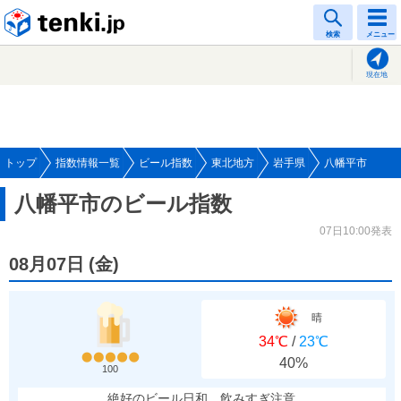
tenki.jp
検索
メニュー
現在地
トップ
指数情報一覧
ビール指数
東北地方
岩手県
八幡平市
八幡平市のビール指数
07日10:00発表
08月07日
(
金
)
晴
34℃
/
23℃
40%
100
絶好のビール日和、飲みすぎ注意