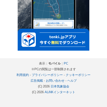
表示：
モバイル
｜
PC
※PCの閲覧は一部制限されます
利用規約
-
プライバシーポリシー
-
クッキーポリシー
広告掲載
-
お問い合わせ
-
ヘルプ
(C) 2026
日本気象協会
(C) 2026
ALiNKインターネット