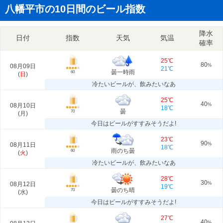
八幡平市の10日間のビール指数
降水
日付
指数
天気
気温
確率
25℃
80
08月09日
%
21℃
曇一時雨
60
(
日
)
冷たいビールが、飲みたいなあ
25℃
40
08月10日
%
18℃
曇
70
(
月
)
今日はビールがすすみそうだよ!
23℃
90
08月11日
%
18℃
雨のち曇
60
(
火
)
冷たいビールが、飲みたいなあ
28℃
30
08月12日
%
19℃
曇のち晴
70
(
水
)
今日はビールがすすみそうだよ!
27℃
40
%