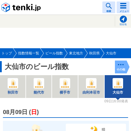
tenki.jp
検索
メニュー
現在地
トップ
指数情報一覧
ビール指数
東北地方
秋田県
大仙市
大仙市のビール指数
その他
秋田市
能代市
横手市
由利本荘市
大仙市
09日16:00発表
08月09日
(
日
)
晴