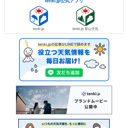
tenki.jp公式アプリ
tenki.jp
tenki.jp 登山天気