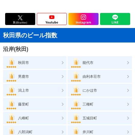
秋田県のビール指数
沿岸(秋田)
秋田市
能代市
男鹿市
由利本荘市
潟上市
にかほ市
藤里町
三種町
八峰町
五城目町
八郎潟町
井川町