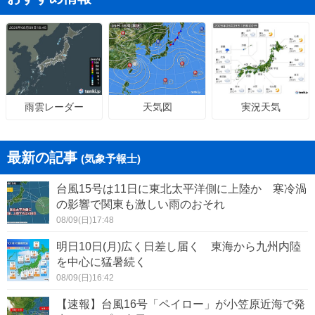
天気図
実況天気
雨雲レーダー
最新の記事
(気象予報士)
台風15号は11日に東北太平洋側に上陸か 寒冷渦
の影響で関東も激しい雨のおそれ
08/09(日)17:48
明日10日(月)広く日差し届く 東海から九州内陸
を中心に猛暑続く
08/09(日)16:42
【速報】台風16号「ペイロー」が小笠原近海で発