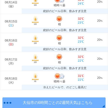
20
08月14日
%
24℃
晴時々曇
100
(
金
)
絶好のビール日和、飲みすぎ注意
32℃
20
08月15日
%
23℃
晴
100
(
土
)
絶好のビール日和、飲みすぎ注意
32℃
20
08月16日
%
23℃
晴
100
(
日
)
絶好のビール日和、飲みすぎ注意
32℃
20
08月17日
%
22℃
晴
100
(
月
)
絶好のビール日和、飲みすぎ注意
31℃
20
08月18日
%
22℃
晴時々曇
90
(
火
)
冷えたビールで、のどごし最高だ
大仙市の6時間ごとの2週間天気はこちら