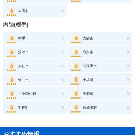
大潟村
内陸(横手)
横手市
大館市
湯沢市
鹿角市
大仙市
北秋田市
仙北市
小坂町
上小阿仁村
美郷町
羽後町
東成瀬村
おすすめ情報