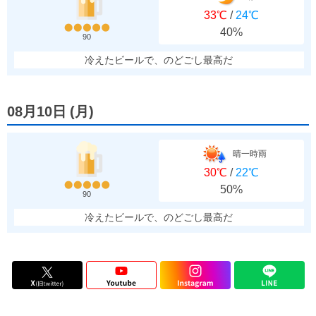
33℃
/
24℃
40%
90
冷えたビールで、のどごし最高だ
08月10日
(
月
)
晴一時雨
30℃
/
22℃
50%
90
冷えたビールで、のどごし最高だ