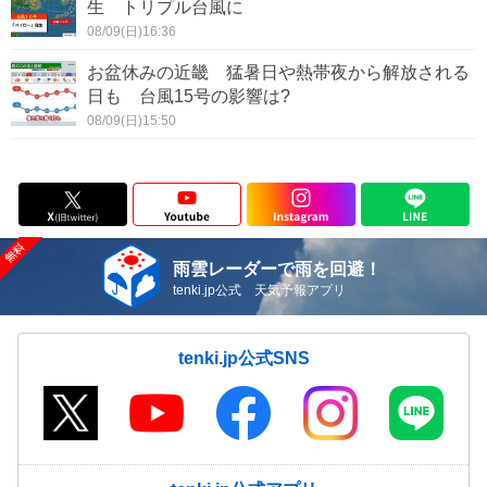
生 トリプル台風に
08/09(日)16:36
お盆休みの近畿 猛暑日や熱帯夜から解放される
日も 台風15号の影響は?
08/09(日)15:50
雨雲レーダーで雨を回避！
tenki.jp公式 天気予報アプリ
tenki.jp公式SNS