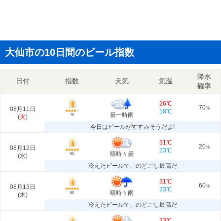
大仙市の10日間のビール指数
降水
日付
指数
天気
気温
確率
26℃
70
08月11日
%
18℃
曇一時雨
70
(
火
)
今日はビールがすすみそうだよ!
31℃
20
08月12日
%
23℃
晴時々曇
90
(
水
)
冷えたビールで、のどごし最高だ
31℃
60
08月13日
%
23℃
晴時々雨
90
(
木
)
冷えたビールで、のどごし最高だ
33℃