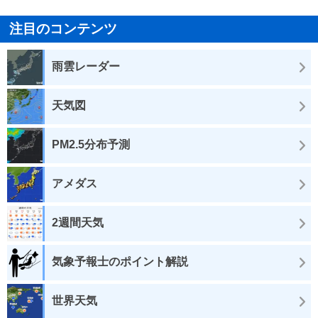
注目のコンテンツ
雨雲レーダー
天気図
PM2.5分布予測
アメダス
2週間天気
気象予報士のポイント解説
世界天気