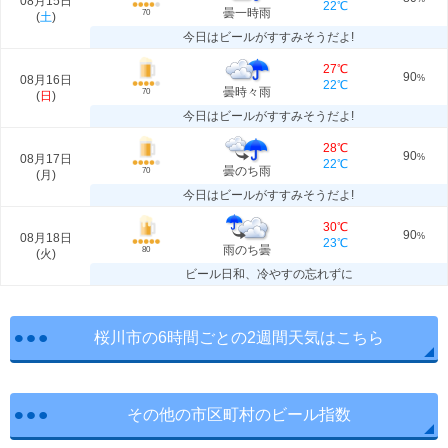
08月15日
22℃
曇一時雨
70
(
土
)
今日はビールがすすみそうだよ!
27℃
90
08月16日
%
22℃
曇時々雨
70
(
日
)
今日はビールがすすみそうだよ!
28℃
90
08月17日
%
22℃
曇のち雨
70
(
月
)
今日はビールがすすみそうだよ!
30℃
90
08月18日
%
23℃
雨のち曇
80
(
火
)
ビール日和、冷やすの忘れずに
桜川市の6時間ごとの2週間天気はこちら
その他の市区町村のビール指数