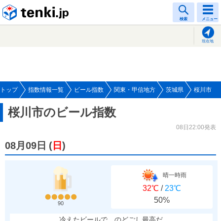
tenki.jp
検索
メニュー
現在地
トップ
指数情報一覧
ビール指数
関東・甲信地方
茨城県
桜川市
桜川市のビール指数
08日22:00発表
08月09日
(
日
)
晴一時雨
32℃
/
23℃
50%
90
冷えたビールで、のどごし最高だ