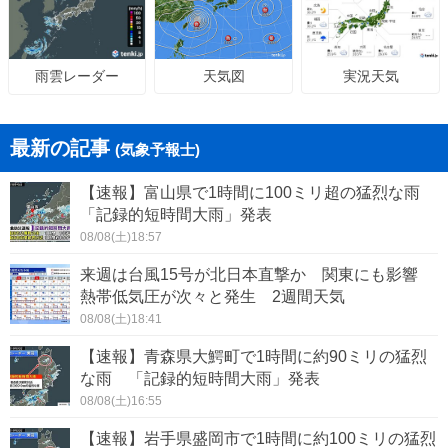
天気図
実況天気
雨雲レーダー
最新の記事
(気象予報士)
【速報】富山県で1時間に100ミリ超の猛烈な雨
「記録的短時間大雨」発表
08/08(土)18:57
来週は台風15号が北日本直撃か 関東にも影響
熱帯低気圧が次々と発生 2週間天気
08/08(土)18:41
【速報】青森県大鰐町で1時間に約90ミリの猛烈
な雨 「記録的短時間大雨」発表
08/08(土)16:55
【速報】岩手県盛岡市で1時間に約100ミリの猛烈