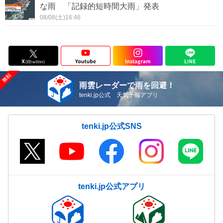
な雨 「記録的短時間大雨」発表
08/08(土)16:46
雨雲レーダーで雨を回避！
tenki.jp公式 天気予報アプリ
tenki.jp公式SNS
tenki.jp公式アプリ