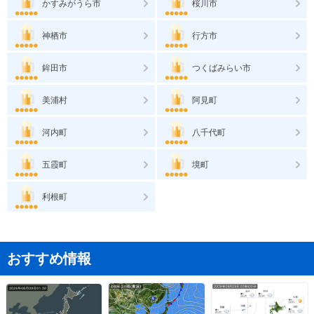
かすみがうら市
桜川市
神栖市
行方市
鉾田市
つくばみらい市
美浦村
阿見町
河内町
八千代町
五霞町
境町
利根町
おすすめ情報