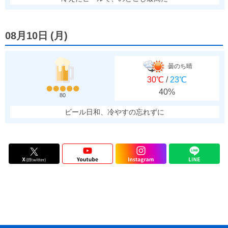
08月10日
(
月
)
曇のち晴
30℃
/
23℃
40%
80
ビール日和、冷やすの忘れずに