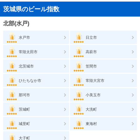
茨城県のビール指数
北部(水戸)
水戸市
日立市
常陸太田市
高萩市
北茨城市
笠間市
ひたちなか市
常陸大宮市
那珂市
小美玉市
茨城町
大洗町
城里町
東海村
大子町