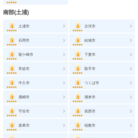
南部(土浦)
土浦市
古河市
石岡市
結城市
龍ケ崎市
下妻市
常総市
取手市
牛久市
つくば市
鹿嶋市
潮来市
守谷市
筑西市
坂東市
稲敷市