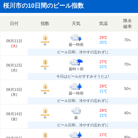
桜川市の10日間のビール指数
降水
日付
指数
天気
気温
確率
29℃
70
08月11日
%
20℃
曇一時雨
80
(
火
)
ビール日和、冷やすの忘れずに
27℃
70
08月12日
%
22℃
曇時々雨
70
(
水
)
今日はビールがすすみそうだよ!
29℃
50
08月13日
%
21℃
曇一時雨
80
(
木
)
ビール日和、冷やすの忘れずに
29℃
40
08月14日
%
22℃
曇
80
(
金
)
ビール日和、冷やすの忘れずに
27℃
80
%