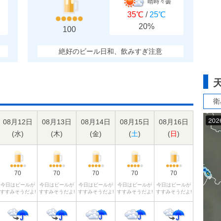
晴時々曇
35℃
/
25℃
20%
100
絶好のビール日和、飲みすぎ注意
衛
08月12日
08月13日
08月14日
08月15日
08月16日
(
水
)
(
木
)
(
金
)
(
土
)
(
日
)
70
70
70
70
70
今日はビールが
今日はビールが
今日はビールが
今日はビールが
今日はビールが
すすみそうだよ!
すすみそうだよ!
すすみそうだよ!
すすみそうだよ!
すすみそうだよ!