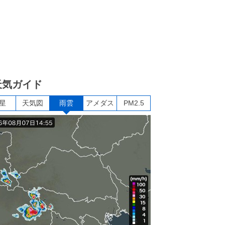
天気ガイド
星
天気図
雨雲
アメダス
PM2.5