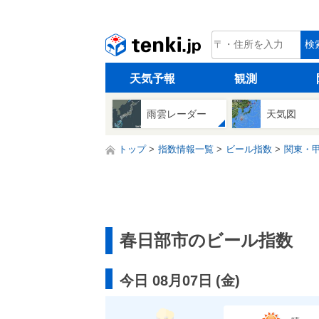
tenki.jp
検
天気予報
観測
雨雲レーダー
天気図
トップ
指数情報一覧
ビール指数
関東・
春日部市のビール指数
今日 08月07日
(
金
)