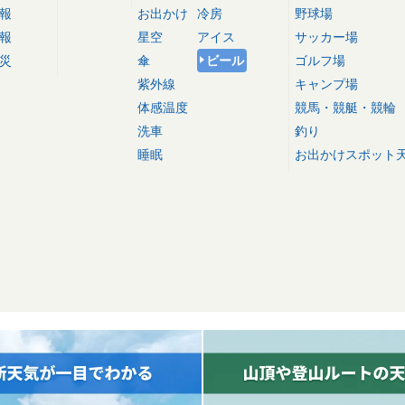
報
お出かけ
冷房
野球場
報
星空
アイス
サッカー場
災
傘
ビール
ゴルフ場
紫外線
キャンプ場
体感温度
競馬・競艇・競輪
洗車
釣り
睡眠
お出かけスポット