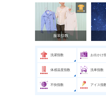
服装指数
洗濯指数
お出かけ
体感温度指数
洗車指数
不快指数
アイス指