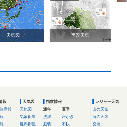
天気図
実況天気
情報
天気図
指数情報
レジャー天気
注意報
天気図
通年
夏季
山の天気
報
気象衛星
洗濯
汗かき
海の天気
報
世界衛星
服装
不快
空港