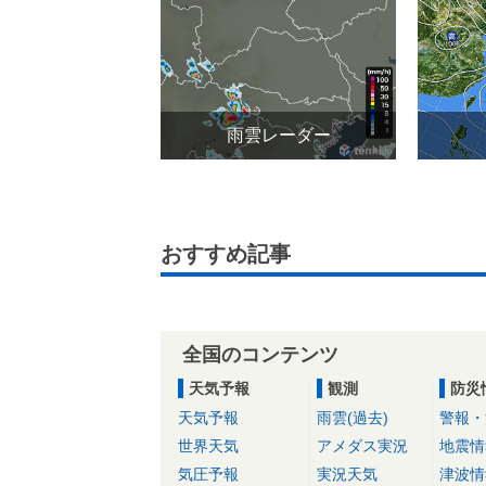
雨雲レーダー
おすすめ記事
全国のコンテンツ
天気予報
観測
防災
天気予報
雨雲(過去)
警報・
世界天気
アメダス実況
地震情
気圧予報
実況天気
津波情