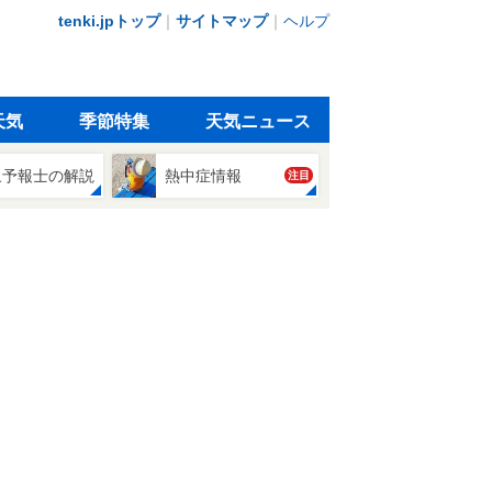
tenki.jpトップ
｜
サイトマップ
｜
ヘルプ
天気
季節特集
天気ニュース
象予報士の解説
熱中症情報
注目