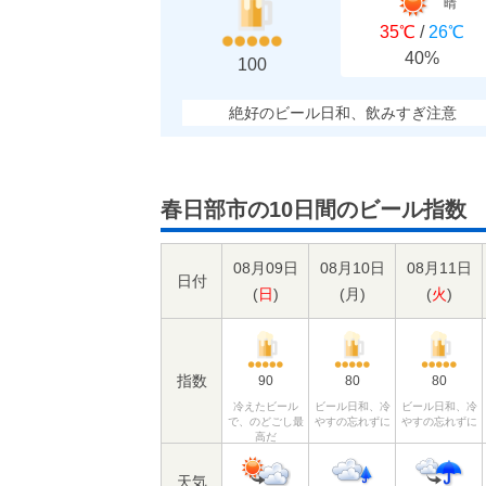
晴
35℃
/
26℃
40%
100
絶好のビール日和、飲みすぎ注意
春日部市の10日間のビール指数
08月09日
08月10日
08月11日
日付
(
日
)
(
月
)
(
火
)
指数
90
80
80
冷えたビール
ビール日和、冷
ビール日和、冷
で、のどごし最
やすの忘れずに
やすの忘れずに
高だ
天気