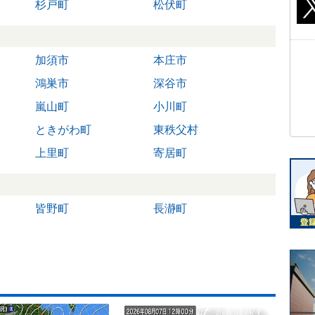
杉戸町
松伏町
加須市
本庄市
鴻巣市
深谷市
嵐山町
小川町
ときがわ町
東秩父村
上里町
寄居町
皆野町
長瀞町