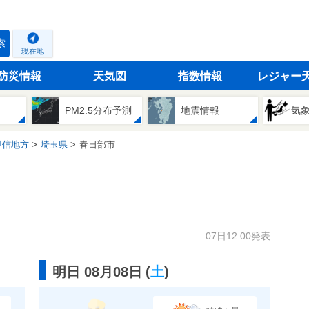
索
現在地
防災情報
天気図
指数情報
レジャー
PM2.5分布予測
地震情報
気
甲信地方
埼玉県
春日部市
07日12:00発表
明日 08月08日
(
土
)