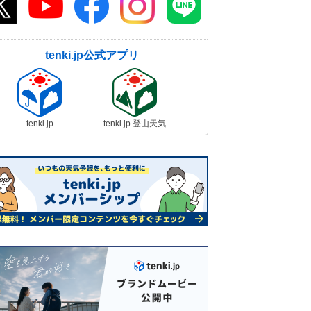
tenki.jp公式アプリ
tenki.jp
tenki.jp 登山天気