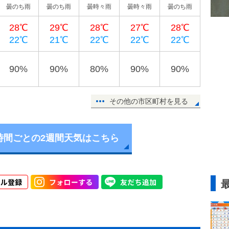
曇のち雨
曇のち雨
曇時々雨
曇時々雨
曇のち雨
28℃
29℃
28℃
27℃
28℃
22℃
21℃
22℃
22℃
22℃
90%
90%
80%
90%
90%
その他の市区町村を見る
時間ごとの2週間天気はこちら