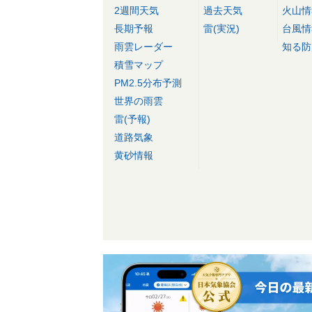
2週間天気
過去天気
火山情
長期予報
雷(実況)
台風情
雨雲レーダー
知る防
積雪マップ
PM2.5分布予測
世界の雨雲
雷(予報)
道路気象
黄砂情報