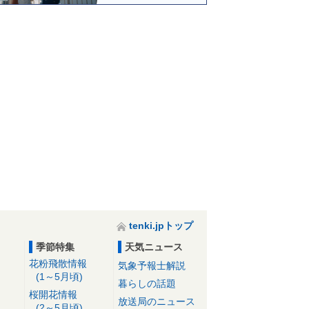
tenki.jpトップ
季節特集
天気ニュース
花粉飛散情報
気象予報士解説
(1～5月頃)
暮らしの話題
桜開花情報
放送局のニュース
(2～5月頃)