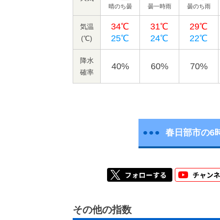
晴のち曇
曇一時雨
曇のち雨
34℃
31℃
29℃
気温
25℃
24℃
22℃
(℃)
降水
40%
60%
70%
確率
春日部市の6
その他の指数