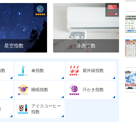
星空指数
冷房指数
指数
傘指数
紫外線指数
睡眠指数
汗かき指数
アイスコーヒー
数
指数