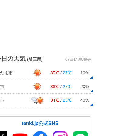
今日の天気
(埼玉県)
07日14:00発表
たま市
35℃
/
27℃
10%
市
36℃
/
27℃
20%
市
34℃
/
23℃
40%
tenki.jp公式SNS