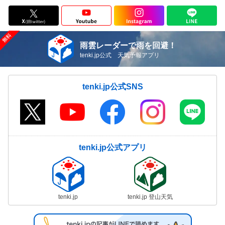
雨雲レーダーで雨を回避！
tenki.jp公式 天気予報アプリ
tenki.jp公式SNS
tenki.jp公式アプリ
tenki.jp
tenki.jp 登山天気