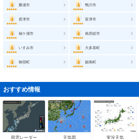
勝浦市
鴨川市
君津市
富津市
袖ケ浦市
南房総市
いすみ市
大多喜町
御宿町
鋸南町
おすすめ情報
天気図
実況天気
雨雲レーダー