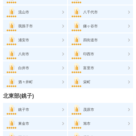
流山市
八千代市
我孫子市
鎌ヶ谷市
浦安市
四街道市
八街市
印西市
白井市
富里市
酒々井町
栄町
北東部(銚子)
銚子市
茂原市
東金市
旭市