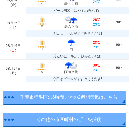
08月14日
24℃
曇のち雨
80
(
金
)
ビール日和、冷やすの忘れずに
28℃
90
08月15日
%
23℃
曇のち雨
70
(
土
)
今日はビールがすすみそうだよ!
28℃
90
08月16日
%
23℃
雨
60
(
日
)
冷たいビールが、飲みたいなあ
30℃
90
08月17日
%
23℃
雨時々曇
70
(
月
)
今日はビールがすすみそうだよ!
千葉市稲毛区の6時間ごとの2週間天気はこちら
その他の市区町村のビール指数