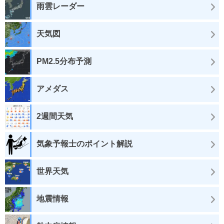
雨雲レーダー
天気図
PM2.5分布予測
アメダス
2週間天気
気象予報士のポイント解説
世界天気
地震情報