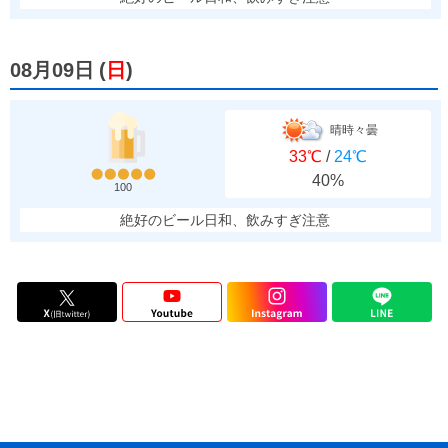
08月09日
(
日
)
晴時々曇
33℃
/
24℃
40%
100
絶好のビール日和、飲みすぎ注意