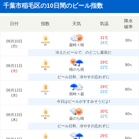
千葉市稲毛区の10日間のビール指数
降水
日付
指数
天気
気温
確率
31℃
30
08月10日
%
24℃
曇時々晴
90
(
月
)
冷えたビールで、のどごし最高だ
29℃
90
08月11日
%
22℃
晴のち雨
80
(
火
)
ビール日和、冷やすの忘れずに
29℃
80
08月12日
%
23℃
雨時々曇
70
(
水
)
今日はビールがすすみそうだよ!
30℃
40
08月13日
%
22℃
曇のち晴
80
(
木
)
ビール日和、冷やすの忘れずに
29℃
60
%