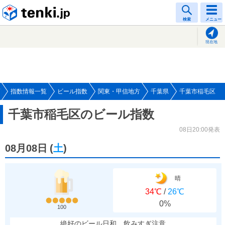
tenki.jp
検索
メニュー
現在地
指数情報一覧
ビール指数
関東・甲信地方
千葉県
千葉市稲毛区
千葉市稲毛区のビール指数
08日20:00発表
08月08日
(
土
)
晴
34℃
/
26℃
0%
100
絶好のビール日和、飲みすぎ注意