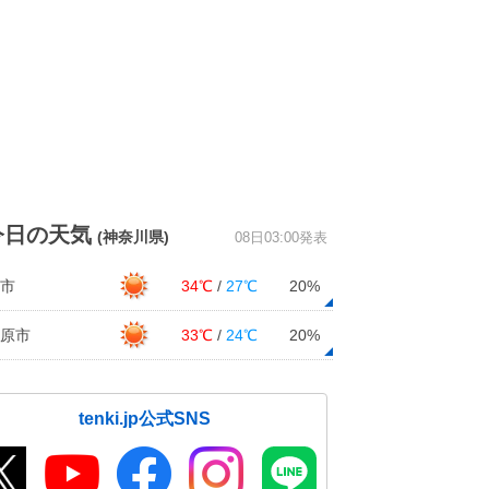
今日の天気
(神奈川県)
08日03:00発表
市
34℃
/
27℃
20%
原市
33℃
/
24℃
20%
tenki.jp公式SNS