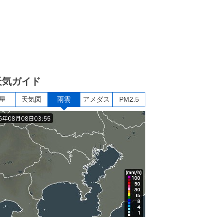
天気ガイド
星
天気図
雨雲
アメダス
PM2.5