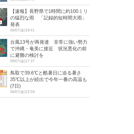
【速報】長野県で1時間に約100ミリ
の猛烈な雨 「記録的短時間大雨」
発表
08/07(金)18:41
台風13号が再発達 非常に強い勢力
で沖縄・奄美に接近 状況悪化の前
に避難の検討を
08/07(金)17:37
鳥取で39.6℃と酷暑日に迫る暑さ
35℃以上が続出で今年一番の高温も
(7日)
08/07(金)15:59