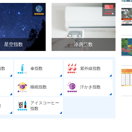
星空指数
冷房指数
指数
傘指数
紫外線指数
睡眠指数
汗かき指数
アイスコーヒー
数
指数