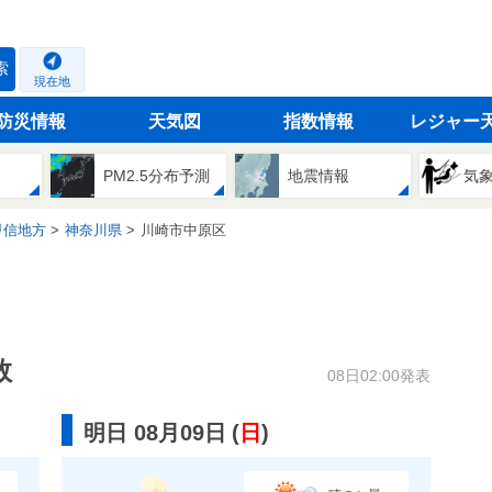
索
現在地
防災情報
天気図
指数情報
レジャー
PM2.5分布予測
地震情報
気
甲信地方
神奈川県
川崎市中原区
数
08日02:00発表
明日 08月09日
(
日
)