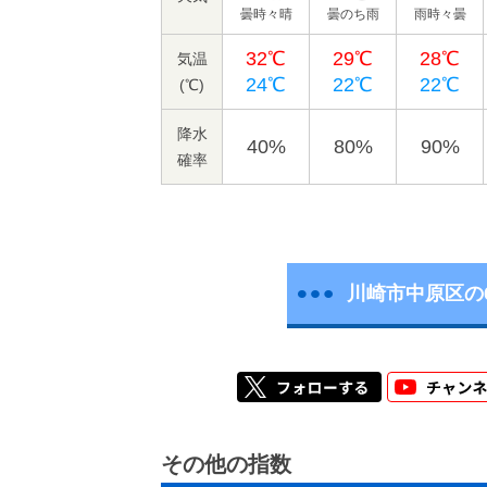
曇時々晴
曇のち雨
雨時々曇
32℃
29℃
28℃
気温
24℃
22℃
22℃
(℃)
降水
40%
80%
90%
確率
川崎市中原区の
その他の指数