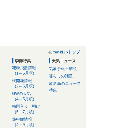
tenki.jpトップ
季節特集
天気ニュース
花粉飛散情報
気象予報士解説
(1～5月頃)
暮らしの話題
桜開花情報
放送局のニュース
(2～5月頃)
特集
GWの天気
(4～5月頃)
梅雨入り・明け
(5～7月頃)
熱中症情報
(4～9月頃)