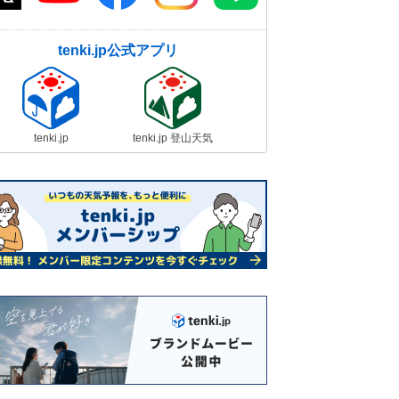
tenki.jp公式アプリ
tenki.jp
tenki.jp 登山天気