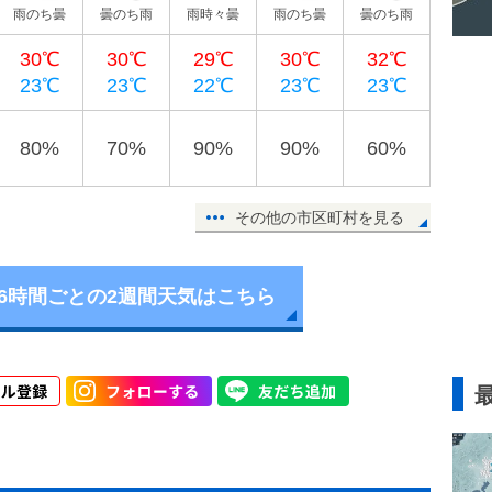
雨のち曇
曇のち雨
雨時々曇
雨のち曇
曇のち雨
30℃
30℃
29℃
30℃
32℃
23℃
23℃
22℃
23℃
23℃
80%
70%
90%
90%
60%
その他の市区町村を見る
6時間ごとの2週間天気はこちら