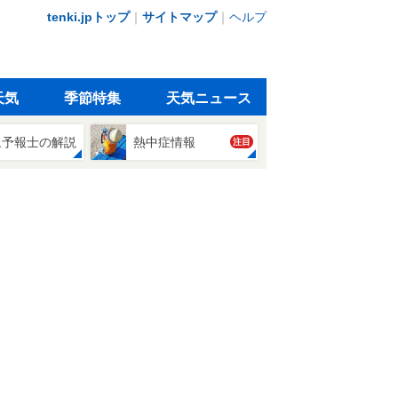
tenki.jpトップ
｜
サイトマップ
｜
ヘルプ
天気
季節特集
天気ニュース
象予報士の解説
熱中症情報
注目