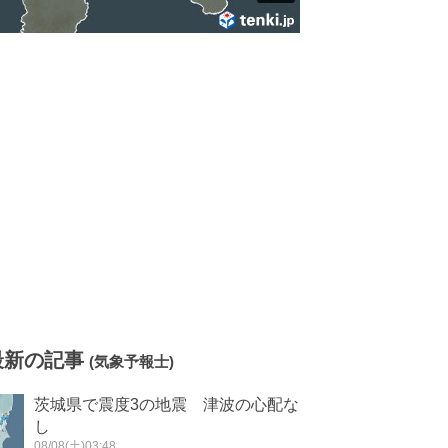
最新の記事
(気象予報士)
茨城県で震度3の地震 津波の心配な
し
08/08(土)03:48