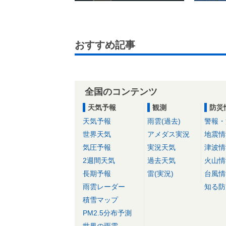
おすすめ記事
全国のコンテンツ
天気予報
観測
防災
天気予報
雨雲(過去)
警報・
世界天気
アメダス実況
地震情
気圧予報
実況天気
津波情
2週間天気
過去天気
火山情
長期予報
雷(実況)
台風情
雨雲レーダー
知る防
積雪マップ
PM2.5分布予測
世界の雨雲