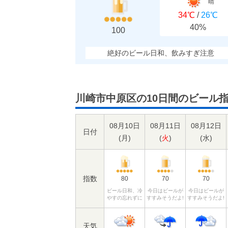
晴
34℃
/
26℃
40%
100
絶好のビール日和、飲みすぎ注意
川崎市中原区の10日間のビール
08月10日
08月11日
08月12日
日付
(
月
)
(
火
)
(
水
)
指数
80
70
70
ビール日和、冷
今日はビールが
今日はビールが
やすの忘れずに
すすみそうだよ!
すすみそうだよ!
天気