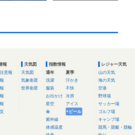
情報
天気図
指数情報
レジャー天気
注意報
天気図
通年
夏季
山の天気
報
気象衛星
洗濯
汗かき
海の天気
報
世界衛星
服装
不快
空港
報
お出かけ
冷房
野球場
報
星空
アイス
サッカー場
災
傘
ビール
ゴルフ場
紫外線
キャンプ場
体感温度
競馬・競艇・競輪
洗車
釣り