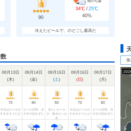
晴のち曇
34℃
/
25℃
40%
90
冷えたビールで、のどごし最高だ
指数
衛
08月13日
08月14日
08月15日
08月16日
08月17日
(
木
)
(
金
)
(
土
)
(
日
)
(
月
)
70
80
60
70
80
今日はビールが
ビール日和、冷
冷たいビール
今日はビールが
ビール日和、冷
すすみそうだよ!
やすの忘れずに
が、飲みたいな
すすみそうだよ!
やすの忘れずに
あ