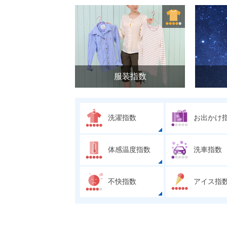
服装指数
洗濯指数
お出かけ
体感温度指数
洗車指数
不快指数
アイス指