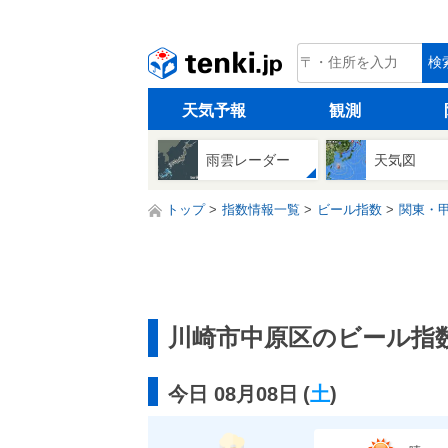
tenki.jp
検
天気予報
観測
雨雲レーダー
天気図
トップ
指数情報一覧
ビール指数
関東・
川崎市中原区のビール指
今日 08月08日
(
土
)