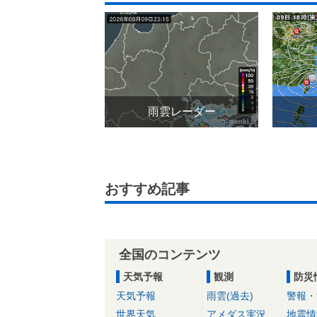
雨雲レーダー
おすすめ記事
全国のコンテンツ
天気予報
観測
防災
天気予報
雨雲(過去)
警報・
世界天気
アメダス実況
地震情