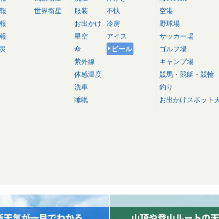
報
世界衛星
服装
不快
空港
報
お出かけ
冷房
野球場
報
星空
アイス
サッカー場
災
傘
ビール
ゴルフ場
紫外線
キャンプ場
体感温度
競馬・競艇・競輪
洗車
釣り
睡眠
お出かけスポット