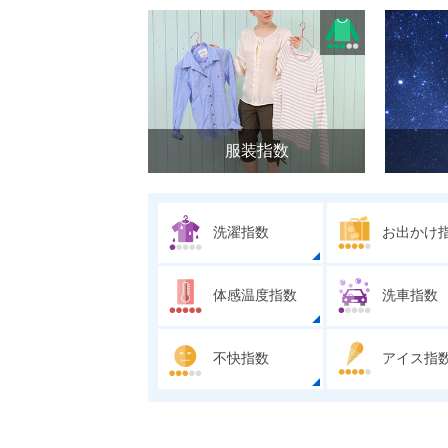
服装指数
洗濯指数
お出かけ
体感温度指数
洗車指数
不快指数
アイス指