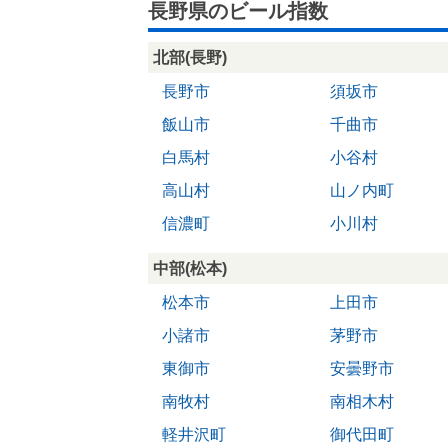
長野県のビール指数
北部(長野)
長野市
須坂市
飯山市
千曲市
白馬村
小谷村
高山村
山ノ内町
信濃町
小川村
中部(松本)
松本市
上田市
小諸市
茅野市
東御市
安曇野市
南牧村
南相木村
軽井沢町
御代田町