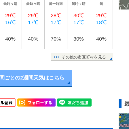
曇時々晴
曇時々晴
曇一時雨
曇時々晴
曇
29℃
29℃
28℃
30℃
29℃
16℃
17℃
17℃
17℃
18℃
40%
40%
70%
30%
40%
その他の市区町村を見る
時間ごとの2週間天気はこちら