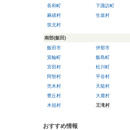
長和町
下諏訪町
麻績村
生坂村
筑北村
南部(飯田)
飯田市
伊那市
箕輪町
飯島町
宮田村
松川町
阿智村
平谷村
売木村
天龍村
豊丘村
大鹿村
木祖村
王滝村
おすすめ情報