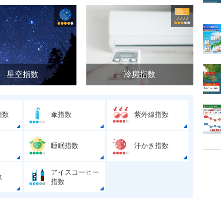
星空指数
冷房指数
指数
傘指数
紫外線指数
睡眠指数
汗かき指数
アイスコーヒー
数
指数