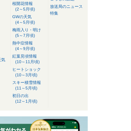
桜開花情報
放送局のニュース
(2～5月頃)
特集
GWの天気
(4～5月頃)
梅雨入り・明け
(5～7月頃)
熱中症情報
(4～9月頃)
紅葉見頃情報
天気
(10～11月頃)
ヒートショック
(10～3月頃)
スキー積雪情報
(11～5月頃)
初日の出
(12～1月頃)