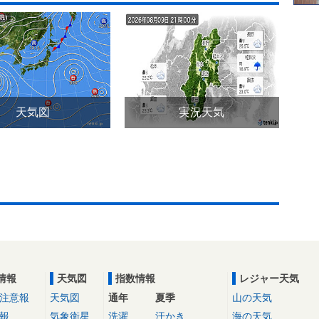
天気図
実況天気
情報
天気図
指数情報
レジャー天気
注意報
天気図
通年
夏季
山の天気
報
気象衛星
洗濯
汗かき
海の天気