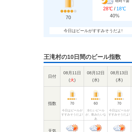
晴時々曇
28℃
/
18℃
40%
70
今日はビールがすすみそうだよ!
王滝村の10日間のビール指数
08月11日
08月12日
08月13日
日付
(
火
)
(
水
)
(
木
)
指数
70
60
70
今日はビールが
冷たいビール
今日はビールが
すすみそうだよ!
が、飲みたいな
すすみそうだよ!
あ
天気