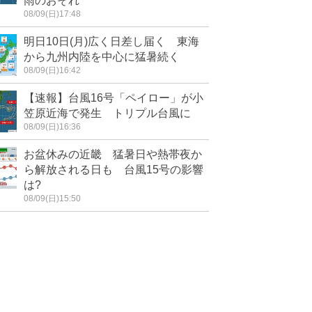
雨のおそれ
08/09(日)17:48
明日10日(月)広く日差し届く 東海
から九州内陸を中心に猛暑続く
08/09(日)16:42
【速報】台風16号「ペイロー」が小
笠原近海で発生 トリプル台風に
08/09(日)16:36
お盆休みの近畿 猛暑日や熱帯夜か
ら解放される日も 台風15号の影響
は?
08/09(日)15:50