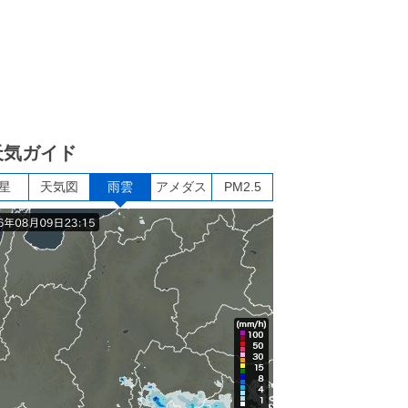
天気ガイド
星
天気図
雨雲
アメダス
PM2.5