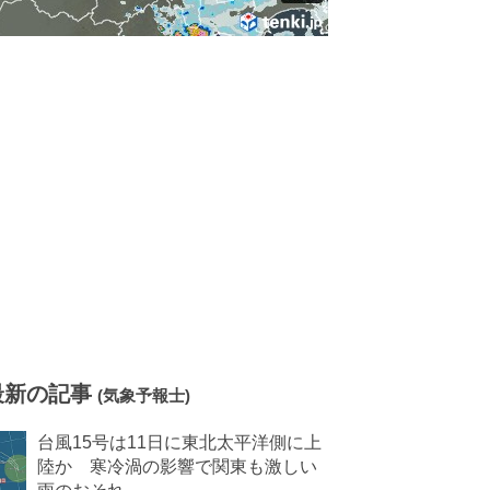
最新の記事
(気象予報士)
台風15号は11日に東北太平洋側に上
陸か 寒冷渦の影響で関東も激しい