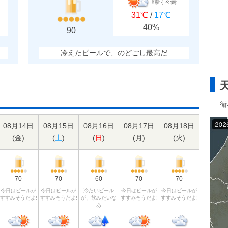
晴時々曇
31℃
/
17℃
40%
90
冷えたビールで、のどごし最高だ
衛
08月14日
08月15日
08月16日
08月17日
08月18日
(
金
)
(
土
)
(
日
)
(
月
)
(
火
)
70
70
60
70
70
今日はビールが
今日はビールが
冷たいビール
今日はビールが
今日はビールが
すすみそうだよ!
すすみそうだよ!
が、飲みたいな
すすみそうだよ!
すすみそうだよ!
あ