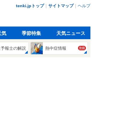
tenki.jpトップ
｜
サイトマップ
｜
ヘルプ
天気
季節特集
天気ニュース
象予報士の解説
熱中症情報
注目