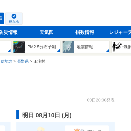
索
現在地
防災情報
天気図
指数情報
レジャー
PM2.5分布予測
地震情報
気
甲信地方
長野県
王滝村
09日20:00発表
明日 08月10日
(
月
)