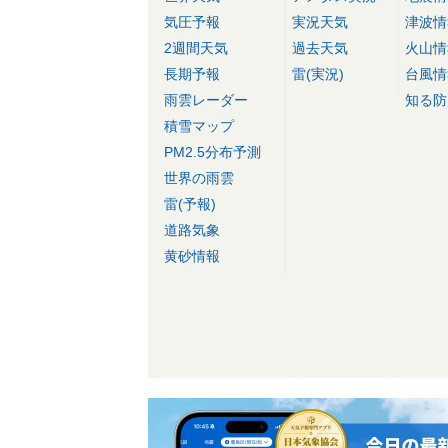
気圧予報
実況天気
津波情
2週間天気
過去天気
火山情
長期予報
雷(実況)
台風情
雨雲レーダー
知る防
積雪マップ
PM2.5分布予測
世界の雨雲
雷(予報)
道路気象
黄砂情報