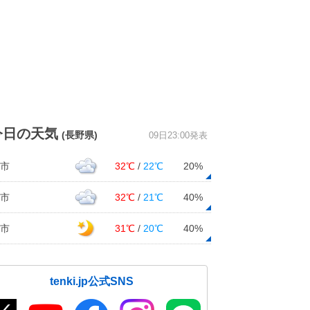
今日の天気
(長野県)
09日23:00発表
市
32℃
/
22℃
20%
市
32℃
/
21℃
40%
市
31℃
/
20℃
40%
tenki.jp公式SNS