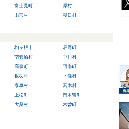
富士見町
原村
山形村
朝日村
駒ヶ根市
辰野町
南箕輪村
中川村
高森町
阿南町
根羽村
下條村
泰阜村
喬木村
上松町
南木曽町
大桑村
木曽町