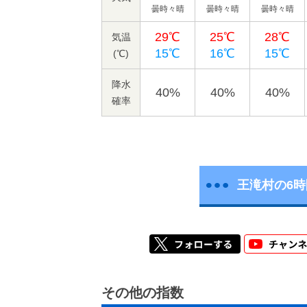
曇時々晴
曇時々晴
曇時々晴
29℃
25℃
28℃
気温
15℃
16℃
15℃
(℃)
降水
40%
40%
40%
確率
王滝村の6
その他の指数