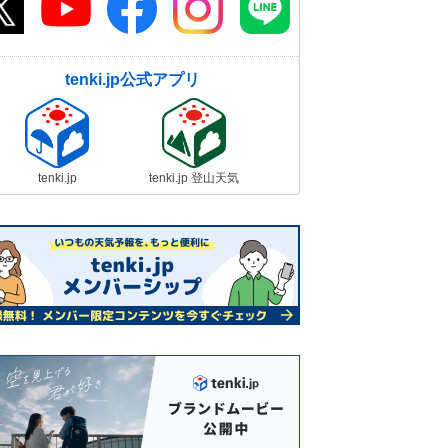
tenki.jp公式アプリ
tenki.jp
tenki.jp 登山天気