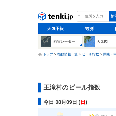
tenki.jp
検
天気予報
観測
雨雲レーダー
天気図
トップ
指数情報一覧
ビール指数
関東・
王滝村のビール指数
今日 08月09日
(
日
)