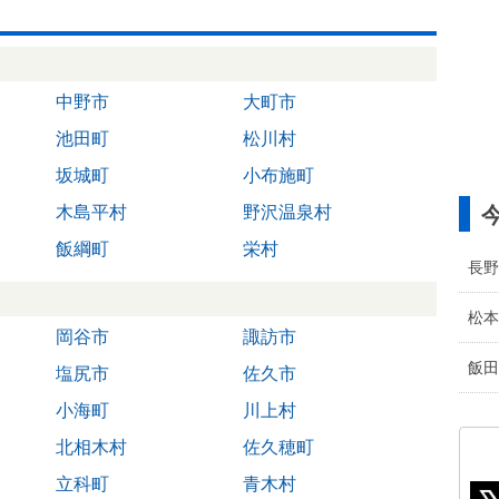
中野市
大町市
池田町
松川村
坂城町
小布施町
木島平村
野沢温泉村
飯綱町
栄村
長野
松本
岡谷市
諏訪市
飯田
塩尻市
佐久市
小海町
川上村
北相木村
佐久穂町
立科町
青木村