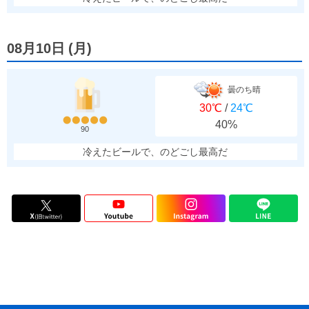
08月10日
(
月
)
曇のち晴
30℃
/
24℃
40%
90
冷えたビールで、のどごし最高だ