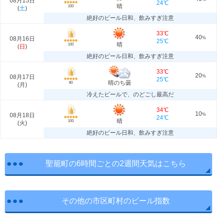
08月15日
24℃
晴
100
(
土
)
絶好のビール日和、飲みすぎ注意
33℃
40
08月16日
%
25℃
晴
100
(
日
)
絶好のビール日和、飲みすぎ注意
33℃
20
08月17日
%
25℃
晴のち曇
90
(
月
)
冷えたビールで、のどごし最高だ
34℃
10
08月18日
%
24℃
晴
100
(
火
)
絶好のビール日和、飲みすぎ注意
聖籠町の6時間ごとの2週間天気はこちら
その他の市区町村のビール指数