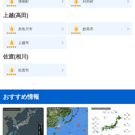
津南町
刈羽村
上越(高田)
糸魚川市
妙高市
上越市
佐渡(相川)
佐渡市
おすすめ情報