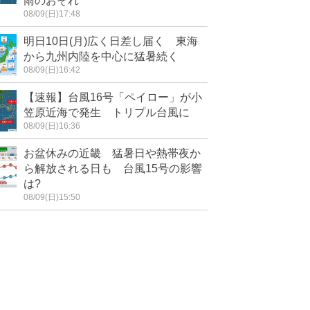
雨のおそれ
08/09(日)17:48
明日10日(月)広く日差し届く 東海
から九州内陸を中心に猛暑続く
08/09(日)16:42
【速報】台風16号「ペイロー」が小
笠原近海で発生 トリプル台風に
08/09(日)16:36
お盆休みの近畿 猛暑日や熱帯夜か
ら解放される日も 台風15号の影響
は?
08/09(日)15:50