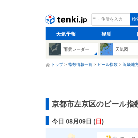
tenki.jp
検
天気予報
観測
雨雲レーダー
天気図
トップ
指数情報一覧
ビール指数
近畿地
京都市左京区のビール指
今日 08月09日
(
日
)