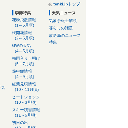
tenki.jpトップ
季節特集
天気ニュース
花粉飛散情報
気象予報士解説
(1～5月頃)
暮らしの話題
桜開花情報
放送局のニュース
(2～5月頃)
特集
GWの天気
(4～5月頃)
梅雨入り・明け
(5～7月頃)
熱中症情報
(4～9月頃)
紅葉見頃情報
天気
(10～11月頃)
ヒートショック
(10～3月頃)
スキー積雪情報
(11～5月頃)
初日の出