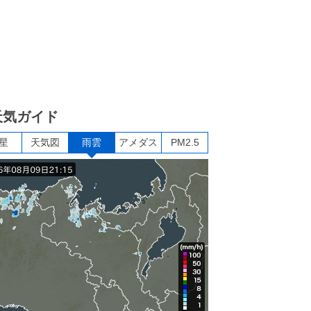
天気ガイド
星
天気図
雨雲
アメダス
PM2.5