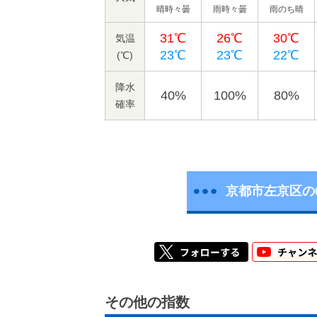
晴時々曇
雨時々曇
雨のち晴
31℃
26℃
30℃
気温
23℃
23℃
22℃
(℃)
降水
40%
100%
80%
確率
京都市左京区の
その他の指数