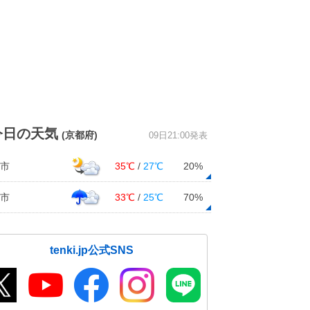
今日の天気
(京都府)
09日21:00発表
市
35℃
/
27℃
20%
市
33℃
/
25℃
70%
tenki.jp公式SNS