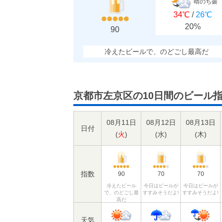
晴のち曇
34℃
/
26℃
20%
90
冷えたビールで、のどごし最高だ
京都市左京区の10日間のビール
08月11日
08月12日
08月13日
日付
(
火
)
(
水
)
(
木
)
指数
90
70
70
冷えたビール
今日はビールが
今日はビールが
で、のどごし最
すすみそうだよ!
すすみそうだよ!
高だ
天気