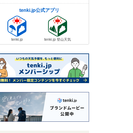
tenki.jp公式アプリ
tenki.jp
tenki.jp 登山天気