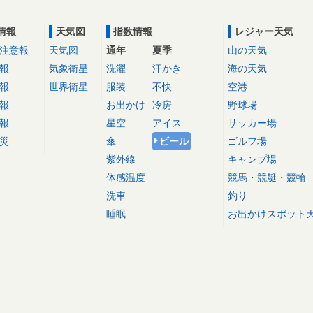
情報
天気図
指数情報
レジャー天気
注意報
天気図
通年
夏季
山の天気
報
気象衛星
洗濯
汗かき
海の天気
報
世界衛星
服装
不快
空港
報
お出かけ
冷房
野球場
報
星空
アイス
サッカー場
災
傘
ビール
ゴルフ場
紫外線
キャンプ場
体感温度
競馬・競艇・競輪
洗車
釣り
睡眠
お出かけスポット