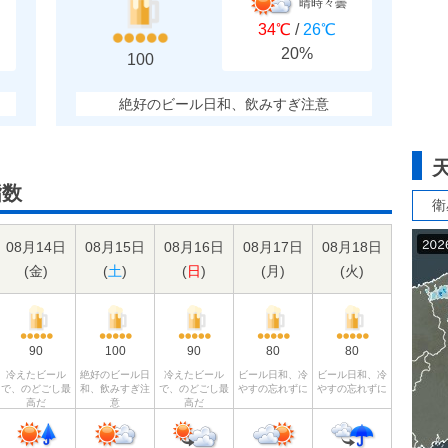
晴時々曇
34℃
/
26℃
20%
100
絶好のビール日和、飲みすぎ注意
指数
衛
08月14日
08月15日
08月16日
08月17日
08月18日
(
金
)
(
土
)
(
日
)
(
月
)
(
火
)
90
100
90
80
80
冷えたビール
絶好のビール日
冷えたビール
ビール日和、冷
ビール日和、冷
で、のどごし最
和、飲みすぎ注
で、のどごし最
やすの忘れずに
やすの忘れずに
高だ
意
高だ