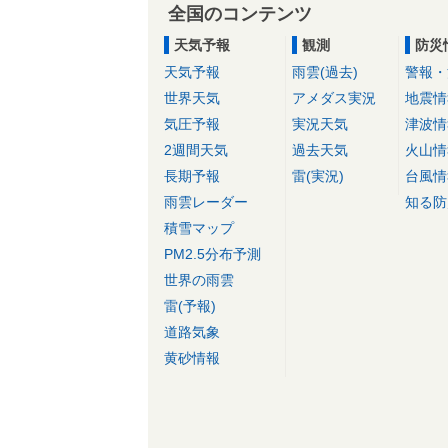
全国のコンテンツ
天気予報
観測
防災
天気予報
雨雲(過去)
警報・
世界天気
アメダス実況
地震情
気圧予報
実況天気
津波情
2週間天気
過去天気
火山情
長期予報
雷(実況)
台風情
雨雲レーダー
知る防
積雪マップ
PM2.5分布予測
世界の雨雲
雷(予報)
道路気象
黄砂情報