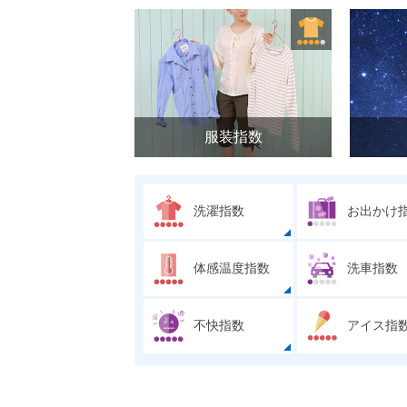
服装指数
洗濯指数
お出かけ
体感温度指数
洗車指数
不快指数
アイス指