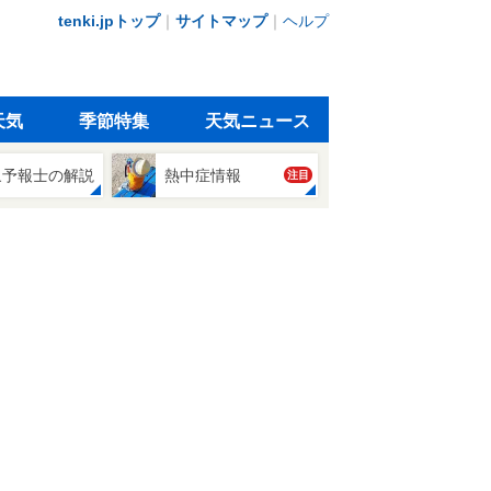
tenki.jpトップ
｜
サイトマップ
｜
ヘルプ
天気
季節特集
天気ニュース
象予報士の解説
熱中症情報
注目