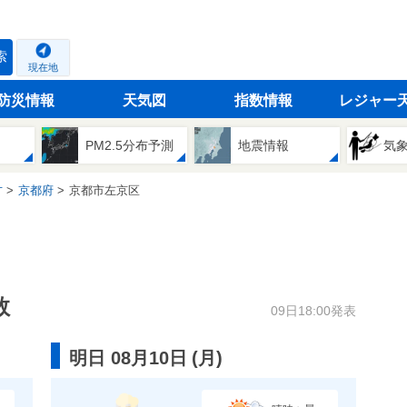
索
現在地
防災情報
天気図
指数情報
レジャー
PM2.5分布予測
地震情報
気
方
京都府
京都市左京区
数
09日18:00発表
明日 08月10日
(
月
)