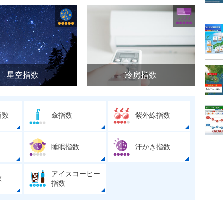
星空指数
冷房指数
指数
傘指数
紫外線指数
睡眠指数
汗かき指数
アイスコーヒー
数
指数