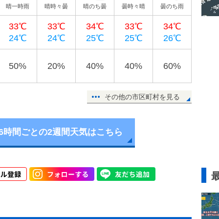
晴一時雨
晴時々曇
晴のち曇
曇時々晴
曇のち雨
33℃
33℃
34℃
33℃
34℃
24℃
24℃
25℃
25℃
26℃
50%
20%
40%
40%
60%
その他の市区町村を見る
6時間ごとの2週間天気はこちら