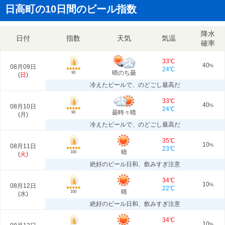
日高町の10日間のビール指数
降水
日付
指数
天気
気温
確率
33℃
40
08月09日
%
24℃
晴のち曇
90
(
日
)
冷えたビールで、のどごし最高だ
33℃
40
08月10日
%
24℃
曇時々晴
90
(
月
)
冷えたビールで、のどごし最高だ
35℃
10
08月11日
%
23℃
晴
100
(
火
)
絶好のビール日和、飲みすぎ注意
34℃
10
08月12日
%
22℃
晴
100
(
水
)
絶好のビール日和、飲みすぎ注意
34℃
10
%