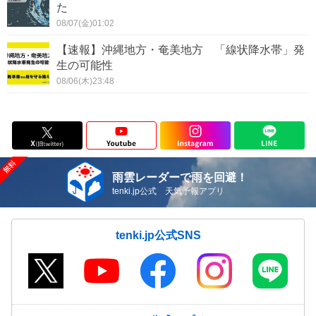
た
08/07(金)01:02
【速報】沖縄地方・奄美地方 「線状降水帯」発
生の可能性
08/06(木)23:48
雨雲レーダーで雨を回避！
tenki.jp公式 天気予報アプリ
tenki.jp公式SNS