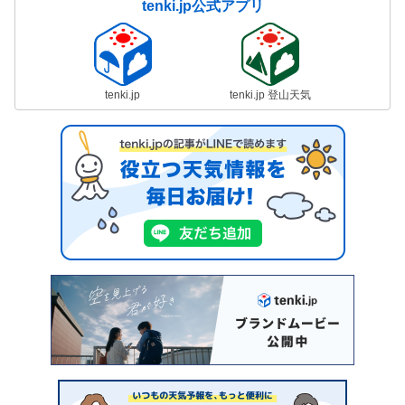
tenki.jp公式アプリ
tenki.jp
tenki.jp 登山天気