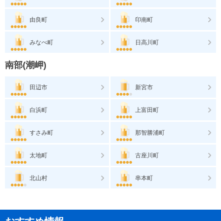
由良町
印南町
みなべ町
日高川町
南部(潮岬)
田辺市
新宮市
白浜町
上富田町
すさみ町
那智勝浦町
太地町
古座川町
北山村
串本町