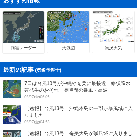
おすすめ情報
天気図
実況天気
雨雲レーダー
最新の記事
(気象予報士)
7日は台風13号が沖縄や奄美に最接近 線状降水
帯発生のおそれ 長時間の暴風・高波
08/07(金)06:05
【速報】台風13号 沖縄本島の一部が暴風域に入
りました
08/07(金)04:53
【速報】台風13号 奄美大島が暴風域に入りまし