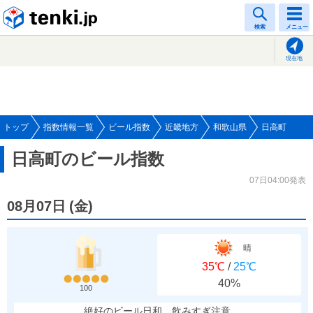
tenki.jp
検索
メニュー
現在地
トップ
指数情報一覧
ビール指数
近畿地方
和歌山県
日高町
日高町のビール指数
07日04:00発表
08月07日
(
金
)
晴
35℃
/
25℃
40%
100
絶好のビール日和、飲みすぎ注意