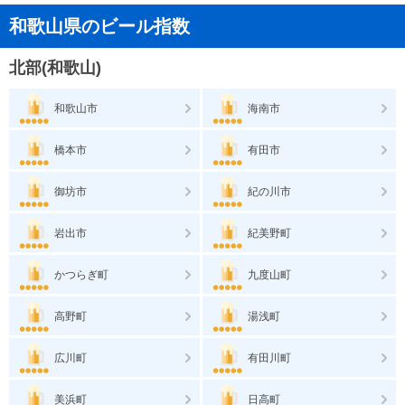
和歌山県のビール指数
北部(和歌山)
和歌山市
海南市
橋本市
有田市
御坊市
紀の川市
岩出市
紀美野町
かつらぎ町
九度山町
高野町
湯浅町
広川町
有田川町
美浜町
日高町