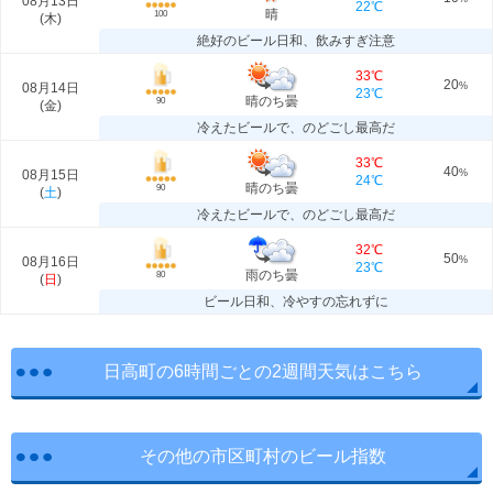
08月13日
22℃
晴
100
(
木
)
絶好のビール日和、飲みすぎ注意
33℃
20
08月14日
%
23℃
晴のち曇
90
(
金
)
冷えたビールで、のどごし最高だ
33℃
40
08月15日
%
24℃
晴のち曇
90
(
土
)
冷えたビールで、のどごし最高だ
32℃
50
08月16日
%
23℃
雨のち曇
80
(
日
)
ビール日和、冷やすの忘れずに
日高町の6時間ごとの2週間天気はこちら
その他の市区町村のビール指数