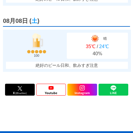
08月08日
(
土
)
晴
35℃
/
24℃
40%
100
絶好のビール日和、飲みすぎ注意