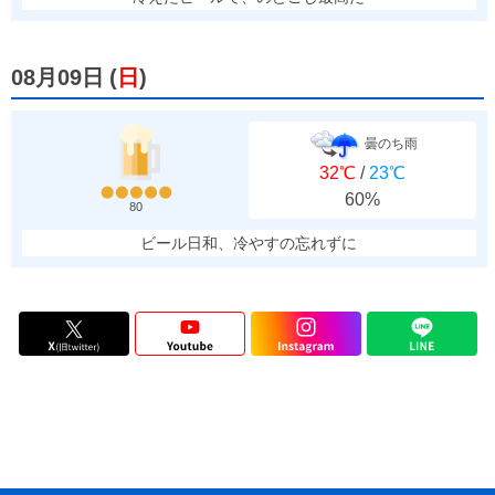
08月09日
(
日
)
曇のち雨
32℃
/
23℃
60%
80
ビール日和、冷やすの忘れずに