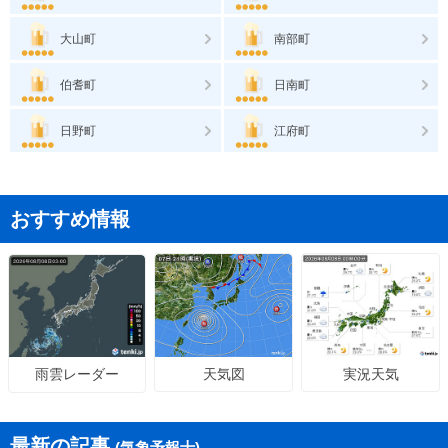
大山町
南部町
伯耆町
日南町
日野町
江府町
おすすめ情報
天気図
実況天気
雨雲レーダー
最新の記事
(気象予報士)