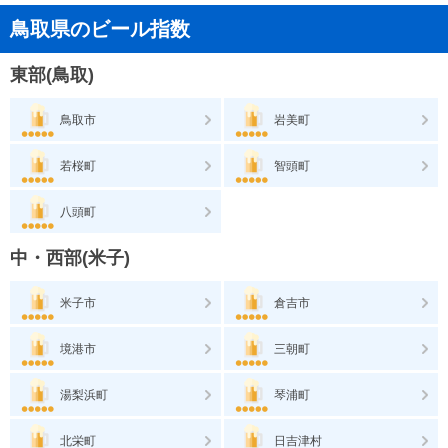
鳥取県のビール指数
東部(鳥取)
鳥取市
岩美町
若桜町
智頭町
八頭町
中・西部(米子)
米子市
倉吉市
境港市
三朝町
湯梨浜町
琴浦町
北栄町
日吉津村