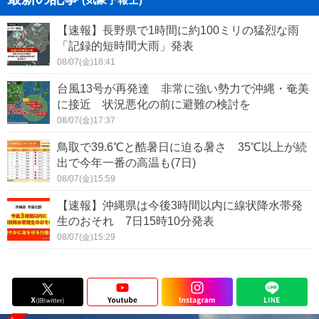
【速報】長野県で1時間に約100ミリの猛烈な雨
「記録的短時間大雨」発表
08/07(金)18:41
台風13号が再発達 非常に強い勢力で沖縄・奄美
に接近 状況悪化の前に避難の検討を
08/07(金)17:37
鳥取で39.6℃と酷暑日に迫る暑さ 35℃以上が続
出で今年一番の高温も(7日)
08/07(金)15:59
【速報】沖縄県は今後3時間以内に線状降水帯発
生のおそれ 7日15時10分発表
08/07(金)15:29