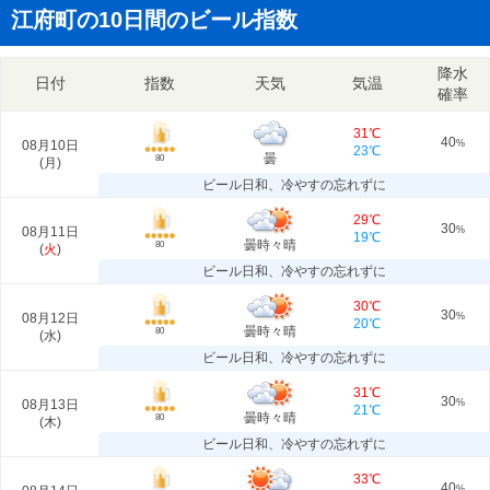
江府町の10日間のビール指数
降水
日付
指数
天気
気温
確率
31℃
40
08月10日
%
23℃
曇
80
(
月
)
ビール日和、冷やすの忘れずに
29℃
30
08月11日
%
19℃
曇時々晴
80
(
火
)
ビール日和、冷やすの忘れずに
30℃
30
08月12日
%
20℃
曇時々晴
80
(
水
)
ビール日和、冷やすの忘れずに
31℃
30
08月13日
%
21℃
曇時々晴
80
(
木
)
ビール日和、冷やすの忘れずに
33℃
40
%