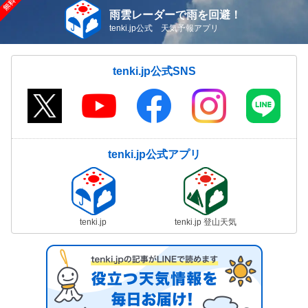
雨雲レーダーで雨を回避！
tenki.jp公式 天気予報アプリ
tenki.jp公式SNS
tenki.jp公式アプリ
tenki.jp
tenki.jp 登山天気