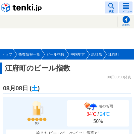
tenki.jp
検索
メニュー
現在地
トップ
指数情報一覧
ビール指数
中国地方
鳥取県
江府町
江府町のビール指数
08日00:00発表
08月08日
(
土
)
晴のち雨
34℃
/
24℃
50%
90
冷えたビールで、のどごし最高だ