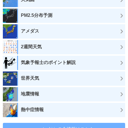
PM2.5分布予測
アメダス
2週間天気
気象予報士のポイント解説
世界天気
地震情報
熱中症情報