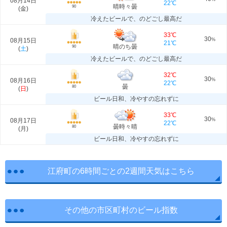
08月14日
22℃
晴時々曇
90
(
金
)
冷えたビールで、のどごし最高だ
33℃
30
08月15日
%
21℃
晴のち曇
90
(
土
)
冷えたビールで、のどごし最高だ
32℃
30
08月16日
%
22℃
曇
80
(
日
)
ビール日和、冷やすの忘れずに
33℃
30
08月17日
%
22℃
曇時々晴
80
(
月
)
ビール日和、冷やすの忘れずに
江府町の6時間ごとの2週間天気はこちら
その他の市区町村のビール指数