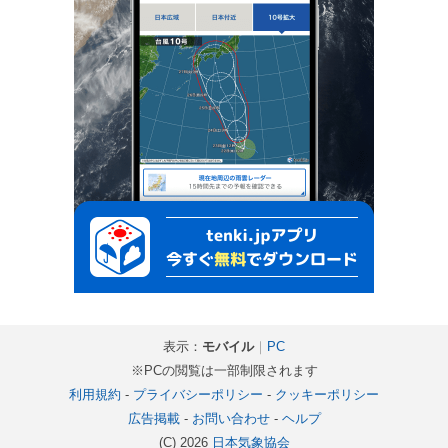
表示：
モバイル
｜
PC
※PCの閲覧は一部制限されます
利用規約
-
プライバシーポリシー
-
クッキーポリシー
広告掲載
-
お問い合わせ
-
ヘルプ
(C) 2026
日本気象協会