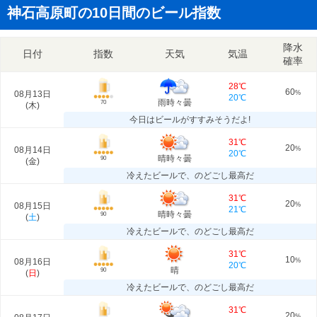
神石高原町の10日間のビール指数
降水
日付
指数
天気
気温
確率
28℃
60
08月13日
%
20℃
雨時々曇
70
(
木
)
今日はビールがすすみそうだよ!
31℃
20
08月14日
%
20℃
晴時々曇
90
(
金
)
冷えたビールで、のどごし最高だ
31℃
20
08月15日
%
21℃
晴時々曇
90
(
土
)
冷えたビールで、のどごし最高だ
31℃
10
08月16日
%
20℃
晴
90
(
日
)
冷えたビールで、のどごし最高だ
31℃
20
%