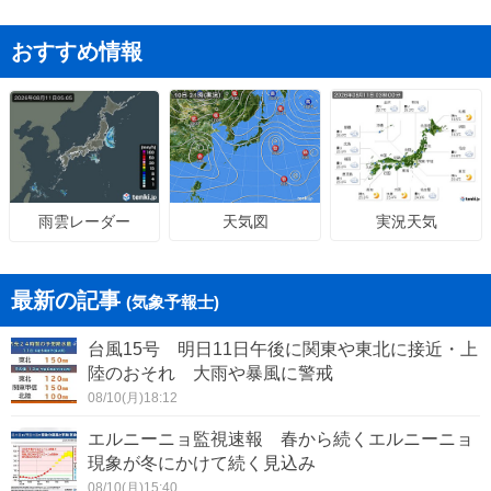
おすすめ情報
天気図
実況天気
雨雲レーダー
最新の記事
(気象予報士)
台風15号 明日11日午後に関東や東北に接近・上
陸のおそれ 大雨や暴風に警戒
08/10(月)18:12
エルニーニョ監視速報 春から続くエルニーニョ
現象が冬にかけて続く見込み
08/10(月)15:40