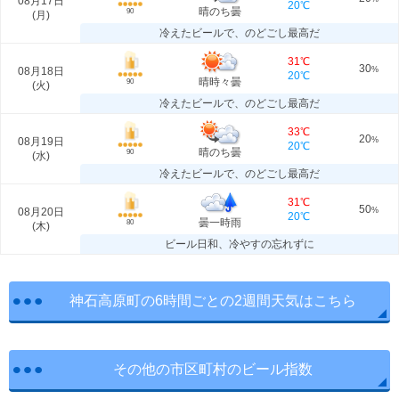
08月17日
20℃
晴のち曇
90
(
月
)
冷えたビールで、のどごし最高だ
31℃
30
08月18日
%
20℃
晴時々曇
90
(
火
)
冷えたビールで、のどごし最高だ
33℃
20
08月19日
%
20℃
晴のち曇
90
(
水
)
冷えたビールで、のどごし最高だ
31℃
50
08月20日
%
20℃
曇一時雨
80
(
木
)
ビール日和、冷やすの忘れずに
神石高原町の6時間ごとの2週間天気はこちら
その他の市区町村のビール指数