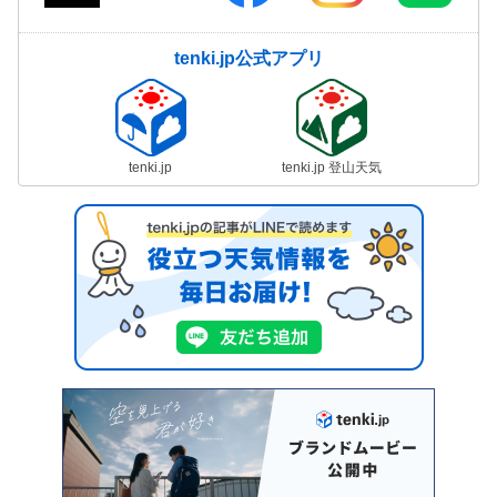
tenki.jp公式アプリ
tenki.jp
tenki.jp 登山天気