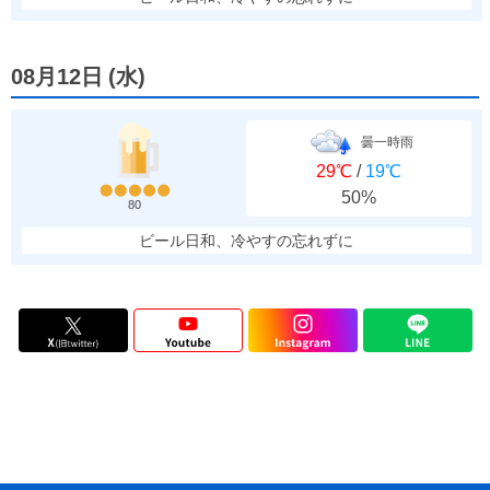
08月12日
(
水
)
曇一時雨
29℃
/
19℃
50%
80
ビール日和、冷やすの忘れずに