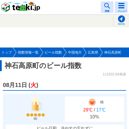
tenki.jp
検索
メニュー
現在地
トップ
指数情報一覧
ビール指数
中国地方
広島県
神石高原町
神石高原町のビール指数
11日02:00発表
08月11日
(
火
)
晴
29℃
/
17℃
10%
80
ビール日和、冷やすの忘れずに