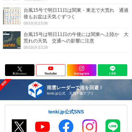
台風15号で明日11日は関東・東北で大荒れ 通過
後もお盆は天気ぐずつく
08/10(月)15:06
台風15号は明日11日の午後には関東へ上陸か 大
荒れの天気 交通への影響に注意
08/10(月)13:28
雨雲レーダーで雨を回避！
tenki.jp公式 天気予報アプリ
tenki.jp公式SNS