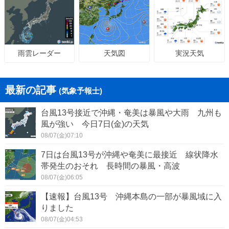
天気図
実況天気
雨雲レーダー
最新の記事
(気象予報士)
台風13号接近で沖縄・奄美は暴風や大雨 九州も
風が強い 今日7日(金)の天気
08/07(金)07:10
7日は台風13号が沖縄や奄美に最接近 線状降水
帯発生のおそれ 長時間の暴風・高波
08/07(金)06:05
【速報】台風13号 沖縄本島の一部が暴風域に入
りました
08/07(金)04:53