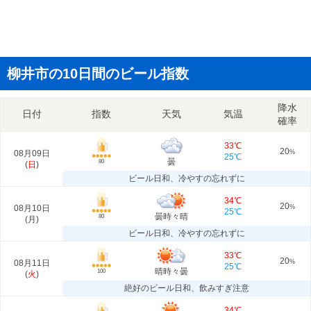
柳井市の10日間のビール指数
降水
日付
指数
天気
気温
確率
33℃
20
08月09日
%
25℃
曇
80
(
日
)
ビール日和、冷やすの忘れずに
34℃
20
08月10日
%
25℃
曇時々晴
80
(
月
)
ビール日和、冷やすの忘れずに
33℃
20
08月11日
%
25℃
晴時々曇
100
(
火
)
絶好のビール日和、飲みすぎ注意
34℃