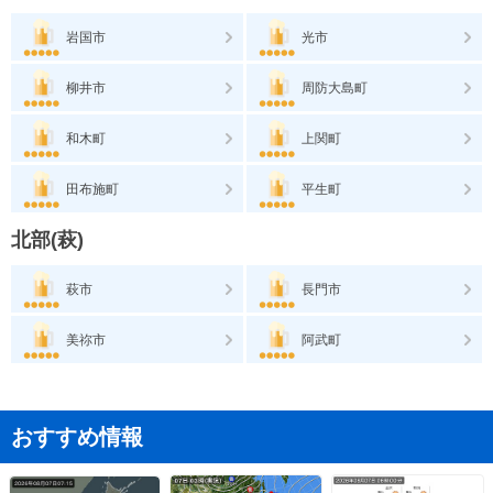
岩国市
光市
柳井市
周防大島町
和木町
上関町
田布施町
平生町
北部(萩)
萩市
長門市
美祢市
阿武町
おすすめ情報