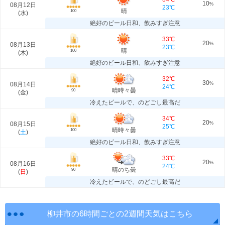
10
08月12日
%
23℃
晴
100
(
水
)
絶好のビール日和、飲みすぎ注意
33℃
20
08月13日
%
23℃
晴
100
(
木
)
絶好のビール日和、飲みすぎ注意
32℃
30
08月14日
%
24℃
晴時々曇
90
(
金
)
冷えたビールで、のどごし最高だ
34℃
20
08月15日
%
25℃
晴時々曇
100
(
土
)
絶好のビール日和、飲みすぎ注意
33℃
20
08月16日
%
24℃
晴のち曇
90
(
日
)
冷えたビールで、のどごし最高だ
柳井市の6時間ごとの2週間天気はこちら