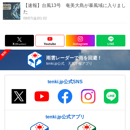
【速報】台風13号 奄美大島が暴風域に入りまし
た
08/07(金)01:02
雨雲レーダーで雨を回避！
tenki.jp公式 天気予報アプリ
tenki.jp公式SNS
tenki.jp公式アプリ