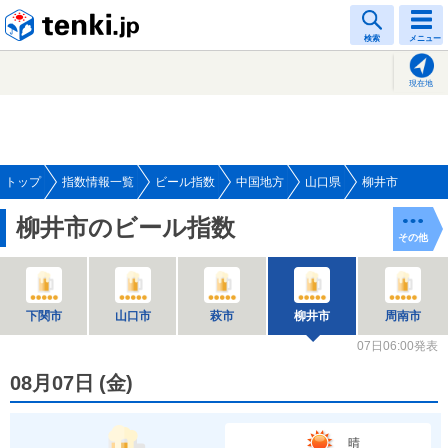
tenki.jp
検索
メニュー
現在地
トップ
指数情報一覧
ビール指数
中国地方
山口県
柳井市
柳井市のビール指数
その他
下関市
山口市
萩市
柳井市
周南市
07日06:00発表
08月07日
(
金
)
晴