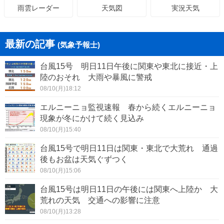
天気図
実況天気
雨雲レーダー
最新の記事
(気象予報士)
台風15号 明日11日午後に関東や東北に接近・上
陸のおそれ 大雨や暴風に警戒
08/10(月)18:12
エルニーニョ監視速報 春から続くエルニーニョ
現象が冬にかけて続く見込み
08/10(月)15:40
台風15号で明日11日は関東・東北で大荒れ 通過
後もお盆は天気ぐずつく
08/10(月)15:06
台風15号は明日11日の午後には関東へ上陸か 大
荒れの天気 交通への影響に注意
08/10(月)13:28