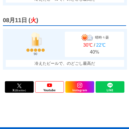
08月11日
(
火
)
晴時々曇
30℃
/
22℃
40%
90
冷えたビールで、のどごし最高だ