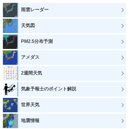
雨雲レーダー
天気図
PM2.5分布予測
アメダス
2週間天気
気象予報士のポイント解説
世界天気
地震情報