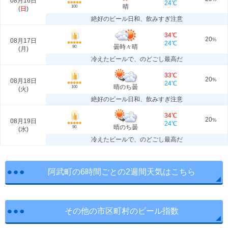
08月16日
24℃
晴
100
(
日
)
絶好のビール日和、飲みすぎ注意
34℃
20
08月17日
%
24℃
曇時々晴
90
(
月
)
冷えたビールで、のどごし最高だ
33℃
20
08月18日
%
24℃
晴のち曇
100
(
火
)
絶好のビール日和、飲みすぎ注意
34℃
20
08月19日
%
24℃
晴のち曇
90
(
水
)
冷えたビールで、のどごし最高だ
阿武町の6時間ごとの2週間天気はこちら
その他の市区町村のビール指数