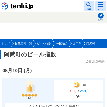
tenki.jp
検索
メニュー
現在地
トップ
指数情報一覧
ビール指数
中国地方
山口県
阿武町
阿武町のビール指数
10日18:00発表
08月10日
(
月
)
晴
32℃
/
25℃
0%
90
冷えたビールで、のどごし最高だ