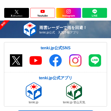
雨雲レーダーで雨を回避！
tenki.jp公式 天気予報アプリ
tenki.jp公式SNS
tenki.jp公式アプリ
tenki.jp
tenki.jp 登山天気