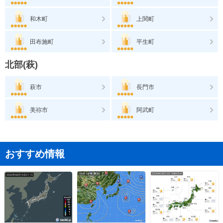
和木町
上関町
田布施町
平生町
北部(萩)
萩市
長門市
美祢市
阿武町
おすすめ情報