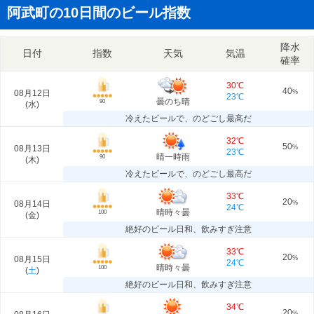
阿武町の10日間のビール指数
降水
日付
指数
天気
気温
確率
30℃
40
08月12日
%
23℃
曇のち晴
90
(
水
)
冷えたビールで、のどごし最高だ
32℃
50
08月13日
%
23℃
晴一時雨
90
(
木
)
冷えたビールで、のどごし最高だ
33℃
20
08月14日
%
24℃
晴時々曇
100
(
金
)
絶好のビール日和、飲みすぎ注意
33℃
20
08月15日
%
24℃
晴時々曇
100
(
土
)
絶好のビール日和、飲みすぎ注意
34℃
20
%