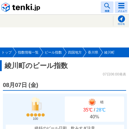
tenki.jp
検索
メニュー
現在地
トップ
指数情報一覧
ビール指数
四国地方
香川県
綾川町
綾川町のビール指数
07日06:00発表
08月07日
(
金
)
晴
35℃
/
28℃
40%
100
絶好のビール日和、飲みすぎ注意