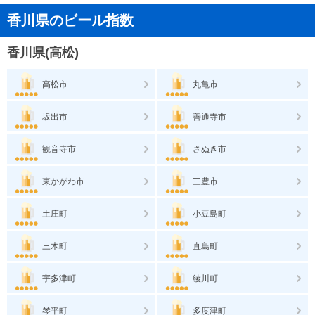
香川県のビール指数
香川県(高松)
高松市
丸亀市
坂出市
善通寺市
観音寺市
さぬき市
東かがわ市
三豊市
土庄町
小豆島町
三木町
直島町
宇多津町
綾川町
琴平町
多度津町