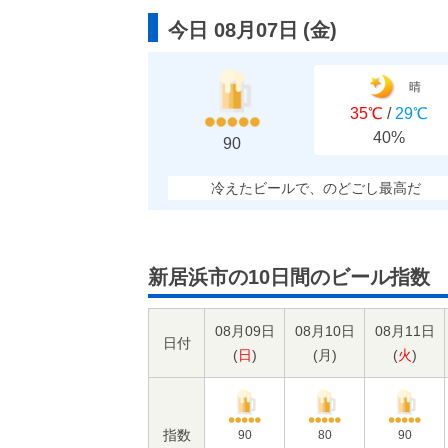
今日 08月07日
(
金
)
晴
35℃
/
29℃
40%
90
冷えたビールで、のどごし最高だ
新居浜市の10日間のビール指数
08月09日
08月10日
08月11日
日付
(
日
)
(
月
)
(
火
)
指数
90
80
90