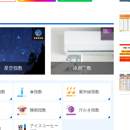
星空指数
冷房指数
指数
傘指数
紫外線指数
睡眠指数
汗かき指数
アイスコーヒー
数