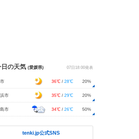
今日の天気
(愛媛県)
07日18:00発表
市
36℃
/
28℃
20%
浜市
35℃
/
29℃
20%
島市
34℃
/
26℃
50%
tenki.jp公式SNS