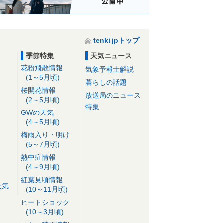
tenki.jpトップ
季節特集
天気ニュース
花粉飛散情報
気象予報士解説
(1～5月頃)
暮らしの話題
桜開花情報
放送局のニュース
(2～5月頃)
特集
GWの天気
(4～5月頃)
梅雨入り・明け
(5～7月頃)
熱中症情報
(4～9月頃)
紅葉見頃情報
天気
(10～11月頃)
ヒートショック
(10～3月頃)