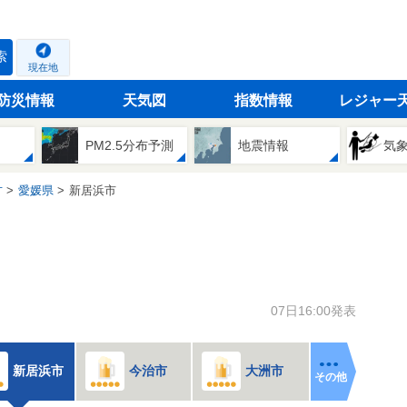
索
現在地
防災情報
天気図
指数情報
レジャー
PM2.5分布予測
地震情報
気
方
愛媛県
新居浜市
07日16:00発表
新居浜市
今治市
大洲市
その他