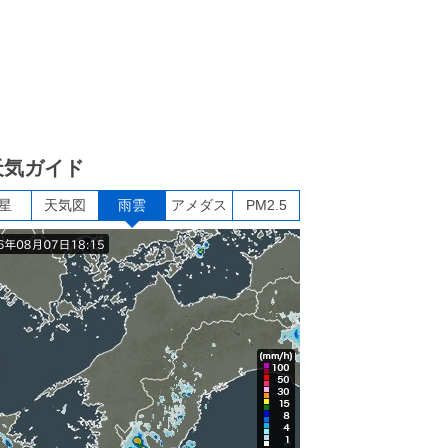
天気ガイド
星
天気図
雨雲
アメダス
PM2.5