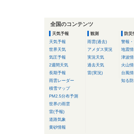
全国のコンテンツ
天気予報
観測
防災
天気予報
雨雲(過去)
警報・
世界天気
アメダス実況
地震情
気圧予報
実況天気
津波情
2週間天気
過去天気
火山情
長期予報
雷(実況)
台風情
雨雲レーダー
知る防
積雪マップ
PM2.5分布予測
世界の雨雲
雷(予報)
道路気象
黄砂情報