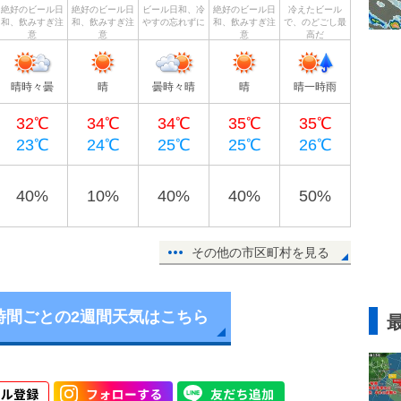
絶好のビール日
絶好のビール日
ビール日和、冷
絶好のビール日
冷えたビール
和、飲みすぎ注
和、飲みすぎ注
やすの忘れずに
和、飲みすぎ注
で、のどごし最
意
意
意
高だ
晴時々曇
晴
曇時々晴
晴
晴一時雨
32℃
34℃
34℃
35℃
35℃
23℃
24℃
25℃
25℃
26℃
40%
10%
40%
40%
50%
その他の市区町村を見る
時間ごとの2週間天気はこちら