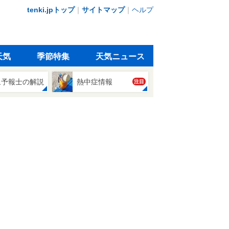
tenki.jpトップ
｜
サイトマップ
｜
ヘルプ
天気
季節特集
天気ニュース
象予報士の解説
熱中症情報
注目