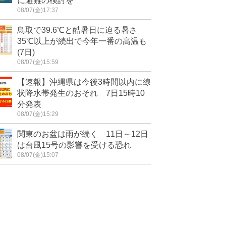
に避難の検討を
08/07(金)17:37
鳥取で39.6℃と酷暑日に迫る暑さ
35℃以上が続出で今年一番の高温も
(7日)
08/07(金)15:59
【速報】沖縄県は今後3時間以内に線
状降水帯発生のおそれ 7日15時10
分発表
08/07(金)15:29
関東のお盆は雨が続く 11日～12日
は台風15号の影響を受ける恐れ
08/07(金)15:07