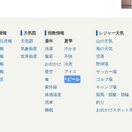
情報
天気図
指数情報
レジャー天気
注意報
天気図
通年
夏季
山の天気
報
気象衛星
洗濯
汗かき
海の天気
報
世界衛星
服装
不快
空港
報
お出かけ
冷房
野球場
報
星空
アイス
サッカー場
災
傘
ビール
ゴルフ場
紫外線
キャンプ場
体感温度
競馬・競艇・競輪
洗車
釣り
睡眠
お出かけスポット