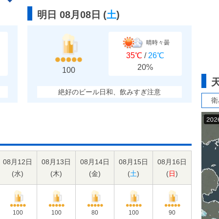
明日 08月08日
(
土
)
晴時々曇
35℃
/
26℃
20%
100
絶好のビール日和、飲みすぎ注意
衛
08月12日
08月13日
08月14日
08月15日
08月16日
(
水
)
(
木
)
(
金
)
(
土
)
(
日
)
100
100
80
100
90