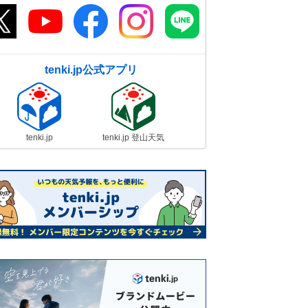
tenki.jp公式アプリ
tenki.jp
tenki.jp 登山天気