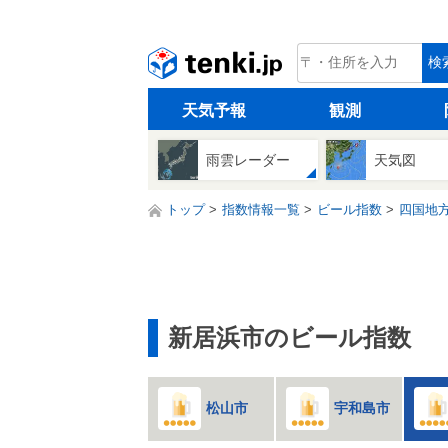
tenki.jp
検
天気予報
観測
雨雲レーダー
天気図
トップ
指数情報一覧
ビール指数
四国地
新居浜市のビール指数
松山市
宇和島市