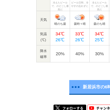
冷えたビール
ビール日和、冷
冷えたビール
で、のどごし最
やすの忘れずに
で、のどごし最
高だ
高だ
天気
晴のち曇
曇時々晴
曇のち晴
34℃
33℃
34℃
気温
26℃
26℃
25℃
(℃)
降水
20%
40%
30%
確率
新居浜市の6