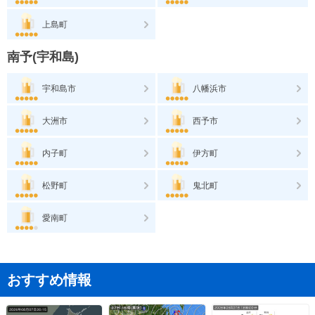
上島町
南予(宇和島)
宇和島市
八幡浜市
大洲市
西予市
内子町
伊方町
松野町
鬼北町
愛南町
おすすめ情報