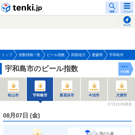
tenki.jp
検索
メニュー
現在地
トップ
指数情報一覧
ビール指数
四国地方
愛媛県
宇和島市
宇和島市のビール指数
その他
松山市
宇和島市
新居浜市
今治市
大洲市
07日18:00発表
08月07日
(
金
)
雨のち曇