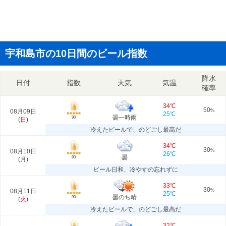
宇和島市の10日間のビール指数
降水
日付
指数
天気
気温
確率
34℃
50
08月09日
%
25℃
曇一時雨
90
(
日
)
冷えたビールで、のどごし最高だ
34℃
30
08月10日
%
26℃
曇
80
(
月
)
ビール日和、冷やすの忘れずに
33℃
30
08月11日
%
25℃
曇のち晴
90
(
火
)
冷えたビールで、のどごし最高だ
32℃