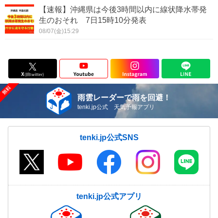
【速報】沖縄県は今後3時間以内に線状降水帯発
生のおそれ 7日15時10分発表
08/07(金)15:29
雨雲レーダーで雨を回避！
tenki.jp公式 天気予報アプリ
tenki.jp公式SNS
tenki.jp公式アプリ