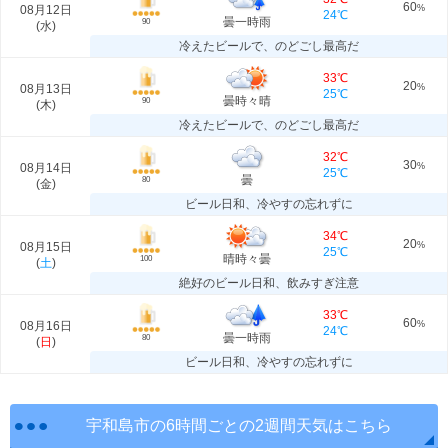
60
08月12日
%
24℃
曇一時雨
90
(
水
)
冷えたビールで、のどごし最高だ
33℃
20
08月13日
%
25℃
曇時々晴
90
(
木
)
冷えたビールで、のどごし最高だ
32℃
30
08月14日
%
25℃
曇
80
(
金
)
ビール日和、冷やすの忘れずに
34℃
20
08月15日
%
25℃
晴時々曇
100
(
土
)
絶好のビール日和、飲みすぎ注意
33℃
60
08月16日
%
24℃
曇一時雨
80
(
日
)
ビール日和、冷やすの忘れずに
宇和島市の6時間ごとの2週間天気はこちら