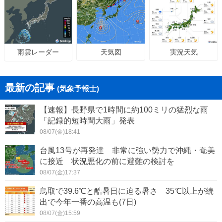
天気図
実況天気
雨雲レーダー
最新の記事
(気象予報士)
【速報】長野県で1時間に約100ミリの猛烈な雨
「記録的短時間大雨」発表
08/07(金)18:41
台風13号が再発達 非常に強い勢力で沖縄・奄美
に接近 状況悪化の前に避難の検討を
08/07(金)17:37
鳥取で39.6℃と酷暑日に迫る暑さ 35℃以上が続
出で今年一番の高温も(7日)
08/07(金)15:59