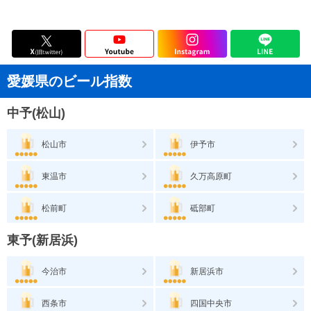
愛媛県のビール指数
中予(松山)
松山市
伊予市
東温市
久万高原町
松前町
砥部町
東予(新居浜)
今治市
新居浜市
西条市
四国中央市