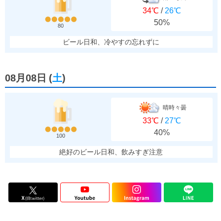
34℃
/
26℃
50%
80
ビール日和、冷やすの忘れずに
08月08日
(
土
)
晴時々曇
33℃
/
27℃
40%
100
絶好のビール日和、飲みすぎ注意