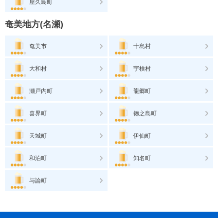
屋久島町
奄美地方(名瀬)
奄美市
十島村
大和村
宇検村
瀬戸内町
龍郷町
喜界町
徳之島町
天城町
伊仙町
和泊町
知名町
与論町