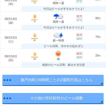
08月13日
27℃
雨時々曇
70
(
木
)
今日はビールがすすみそうだよ!
31℃
90
08月14日
%
27℃
雨時々曇
70
(
金
)
今日はビールがすすみそうだよ!
31℃
70
08月15日
%
26℃
曇一時雨
80
(
土
)
ビール日和、冷やすの忘れずに
32℃
20
08月16日
%
26℃
晴
100
(
日
)
絶好のビール日和、飲みすぎ注意
瀬戸内町の6時間ごとの2週間天気はこちら
その他の市区町村のビール指数