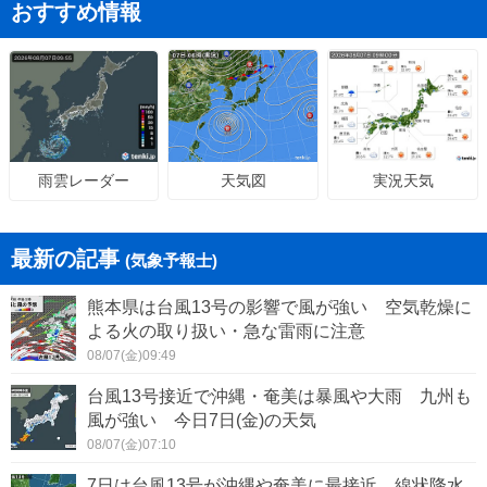
おすすめ情報
天気図
実況天気
雨雲レーダー
最新の記事
(気象予報士)
熊本県は台風13号の影響で風が強い 空気乾燥に
よる火の取り扱い・急な雷雨に注意
08/07(金)09:49
台風13号接近で沖縄・奄美は暴風や大雨 九州も
風が強い 今日7日(金)の天気
08/07(金)07:10
7日は台風13号が沖縄や奄美に最接近 線状降水