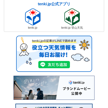
tenki.jp公式アプリ
tenki.jp
tenki.jp 登山天気