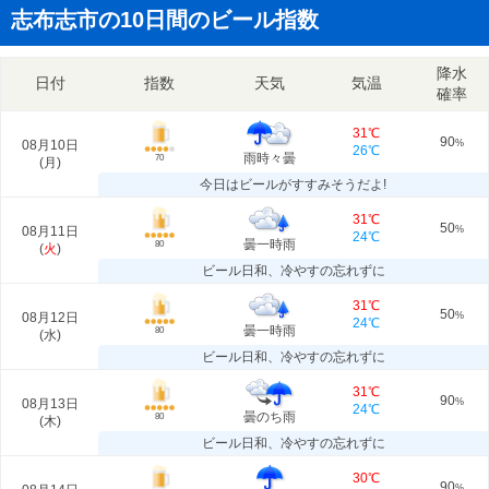
志布志市の10日間のビール指数
降水
日付
指数
天気
気温
確率
31℃
90
08月10日
%
26℃
雨時々曇
70
(
月
)
今日はビールがすすみそうだよ!
31℃
50
08月11日
%
24℃
曇一時雨
80
(
火
)
ビール日和、冷やすの忘れずに
31℃
50
08月12日
%
24℃
曇一時雨
80
(
水
)
ビール日和、冷やすの忘れずに
31℃
90
08月13日
%
24℃
曇のち雨
80
(
木
)
ビール日和、冷やすの忘れずに
30℃
90
%