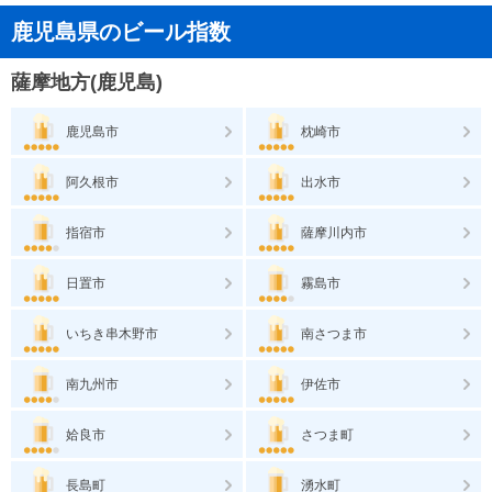
鹿児島県のビール指数
薩摩地方(鹿児島)
鹿児島市
枕崎市
阿久根市
出水市
指宿市
薩摩川内市
日置市
霧島市
いちき串木野市
南さつま市
南九州市
伊佐市
姶良市
さつま町
長島町
湧水町