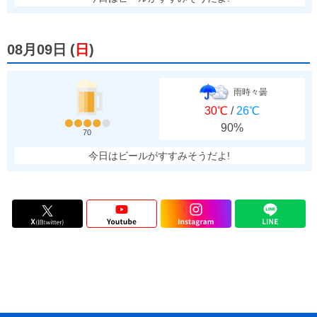
08月09日
(
日
)
雨時々曇
30℃
/
26℃
90%
70
今日はビールがすすみそうだよ!