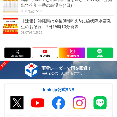
出で今年一番の高温も(7日)
08/07(金)15:59
【速報】沖縄県は今後3時間以内に線状降水帯発
生のおそれ 7日15時10分発表
08/07(金)15:29
雨雲レーダーで雨を回避！
tenki.jp公式 天気予報アプリ
tenki.jp公式SNS