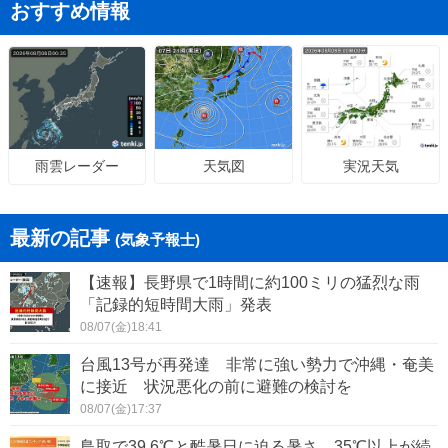
おすすめ情報
天気図
実況天気
雨雲レーダー
最新の記事
(気象予報士)
【速報】長野県で1時間に約100ミリの猛烈な雨
「記録的短時間大雨」発表
08/07(金)18:41
台風13号が再発達 非常に強い勢力で沖縄・奄美
に接近 状況悪化の前に避難の検討を
08/07(金)17:37
鳥取で39.6℃と酷暑日に迫る暑さ 35℃以上が続