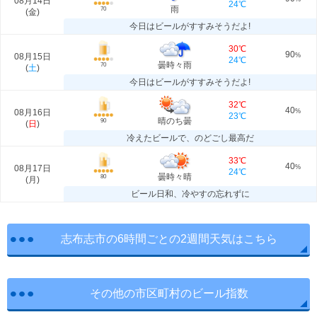
08月14日
24℃
雨
70
(
金
)
今日はビールがすすみそうだよ!
30℃
90
08月15日
%
24℃
曇時々雨
70
(
土
)
今日はビールがすすみそうだよ!
32℃
40
08月16日
%
23℃
晴のち曇
90
(
日
)
冷えたビールで、のどごし最高だ
33℃
40
08月17日
%
24℃
曇時々晴
80
(
月
)
ビール日和、冷やすの忘れずに
志布志市の6時間ごとの2週間天気はこちら
その他の市区町村のビール指数