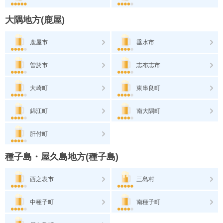
大隅地方(鹿屋)
鹿屋市
垂水市
曽於市
志布志市
大崎町
東串良町
錦江町
南大隅町
肝付町
種子島・屋久島地方(種子島)
西之表市
三島村
中種子町
南種子町