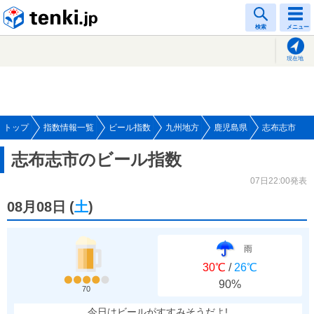
tenki.jp
検索
メニュー
現在地
トップ
指数情報一覧
ビール指数
九州地方
鹿児島県
志布志市
志布志市のビール指数
07日22:00発表
08月08日
(
土
)
雨
30℃
/
26℃
90%
70
今日はビールがすすみそうだよ!