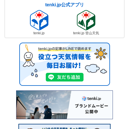
tenki.jp公式アプリ
tenki.jp
tenki.jp 登山天気