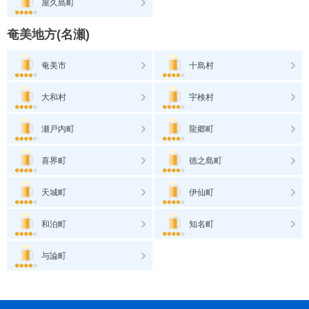
屋久島町
奄美地方(名瀬)
奄美市
十島村
大和村
宇検村
瀬戸内町
龍郷町
喜界町
徳之島町
天城町
伊仙町
和泊町
知名町
与論町