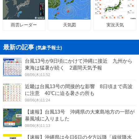
天気図
実況天気
雨雲レーダー
最新の記事
(気象予報士)
台風13号が9日頃にかけて沖縄に接近 九州から
東海は猛暑が続く 2週間天気予報
08/06(木)11:52
近畿は台風13号の間接的な影響 8日頃まで高波
に注意 40℃に迫る暑さの所も
08/06(木)11:24
【速報】台風13号 沖縄県の大東島地方の一部が
暴風域に入りました
08/06(木)11:13
【速報】沖縄県は今日6日の夕方以降「線状降水