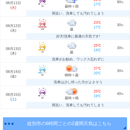
90
08月11日
%
17℃
曇時々雨
10
(
火
)
雨近い、洗車しても汚れてしまう
23℃
30
08月12日
%
17℃
曇
100
(
水
)
好天!洗車に最適の天気です!
25℃
30
08月13日
%
19℃
曇
70
(
木
)
洗車がお勧め、ワックス忘れずに
27℃
30
08月14日
%
20℃
晴時々曇
50
(
金
)
洗車は少し待った方がよさそう
25℃
40
08月15日
%
19℃
曇時々晴
30
(
土
)
雨近い、洗車しても汚れてしまう
紋別市の6時間ごとの2週間天気はこちら