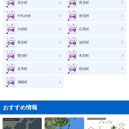
清水町
芽室町
中札内村
更別村
大樹町
広尾町
幕別町
池田町
豊頃町
本別町
足寄町
陸別町
浦幌町
おすすめ情報