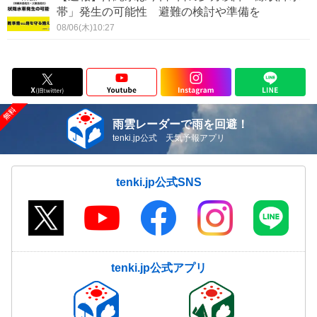
帯」発生の可能性 避難の検討や準備を
08/06(木)10:27
雨雲レーダーで雨を回避！
tenki.jp公式 天気予報アプリ
tenki.jp公式SNS
tenki.jp公式アプリ