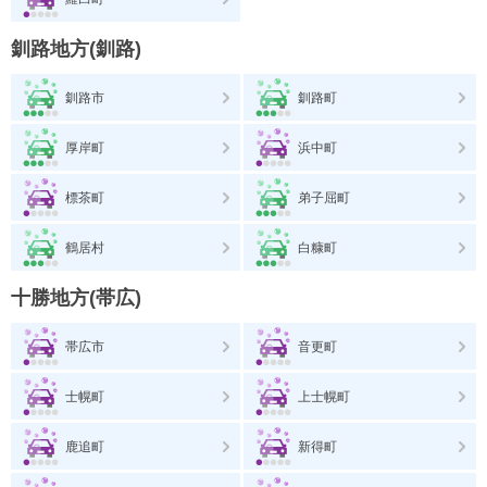
釧路地方(釧路)
釧路市
釧路町
厚岸町
浜中町
標茶町
弟子屈町
鶴居村
白糠町
十勝地方(帯広)
帯広市
音更町
士幌町
上士幌町
鹿追町
新得町