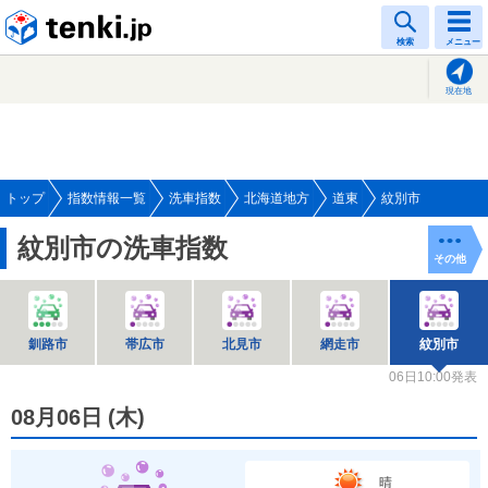
tenki.jp
検索
メニュー
現在地
トップ
指数情報一覧
洗車指数
北海道地方
道東
紋別市
紋別市の洗車指数
その他
釧路市
帯広市
北見市
網走市
紋別市
06日10:00発表
08月06日
(
木
)
晴