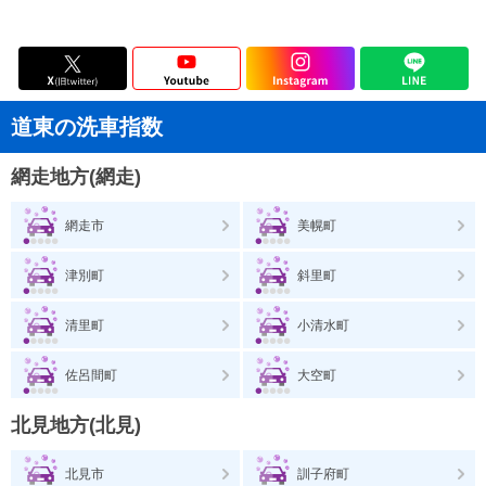
道東の洗車指数
網走地方(網走)
網走市
美幌町
津別町
斜里町
清里町
小清水町
佐呂間町
大空町
北見地方(北見)
北見市
訓子府町