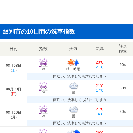
紋別市の10日間の洗車指数
降水
日付
指数
天気
気温
確率
23℃
90
08月08日
%
21℃
晴一時雨
10
(
土
)
雨近い、洗車しても汚れてしまう
21℃
30
08月09日
%
17℃
曇
10
(
日
)
雨近い、洗車しても汚れてしまう
21℃
30
08月10日
%
16℃
曇
10
(
月
)
雨近い、洗車しても汚れてしまう
20℃