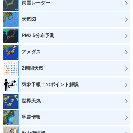
雨雲レーダー
天気図
PM2.5分布予測
アメダス
2週間天気
気象予報士のポイント解説
世界天気
地震情報