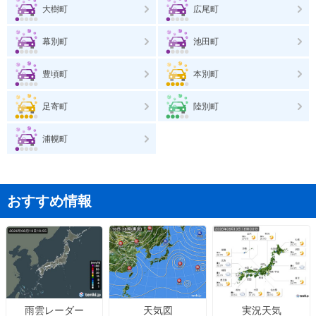
大樹町
広尾町
幕別町
池田町
豊頃町
本別町
足寄町
陸別町
浦幌町
おすすめ情報
天気図
実況天気
雨雲レーダー