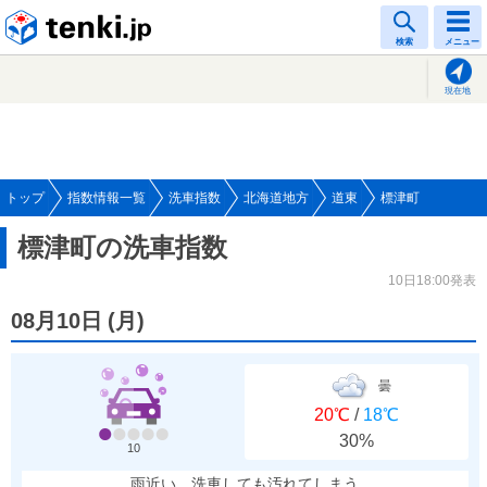
tenki.jp
検索
メニュー
現在地
トップ
指数情報一覧
洗車指数
北海道地方
道東
標津町
標津町の洗車指数
10日18:00発表
08月10日
(
月
)
曇
20℃
/
18℃
30%
10
雨近い、洗車しても汚れてしまう