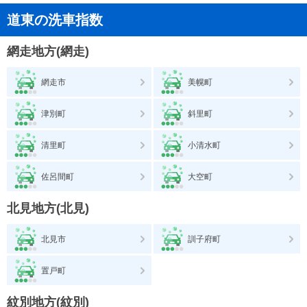
道東の洗車指数
網走地方(網走)
網走市
美幌町
津別町
斜里町
清里町
小清水町
佐呂間町
大空町
北見地方(北見)
北見市
訓子府町
置戸町
紋別地方(紋別)