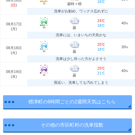
08月16日
18℃
曇時々晴
70
(
日
)
洗車がお勧め、ワックス忘れずに
24℃
40
08月17日
%
18℃
曇
60
(
月
)
洗車には、いまいちの天気かな
25℃
30
08月18日
%
18℃
曇
50
(
火
)
洗車は少し待った方がよさそう
25℃
40
08月19日
%
21℃
曇
30
(
水
)
雨近い、洗車しても汚れてしまう
標津町の6時間ごとの2週間天気はこちら
その他の市区町村の洗車指数