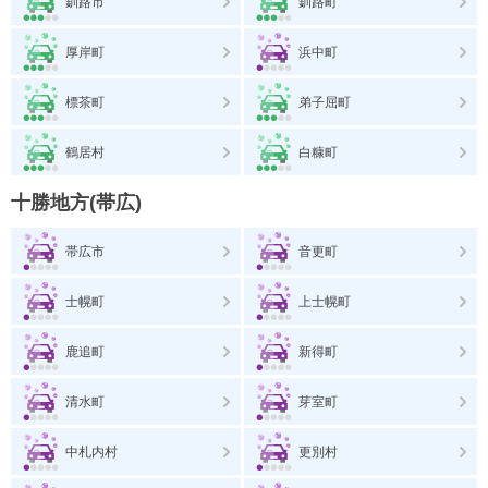
釧路市
釧路町
厚岸町
浜中町
標茶町
弟子屈町
鶴居村
白糠町
十勝地方(帯広)
帯広市
音更町
士幌町
上士幌町
鹿追町
新得町
清水町
芽室町
中札内村
更別村