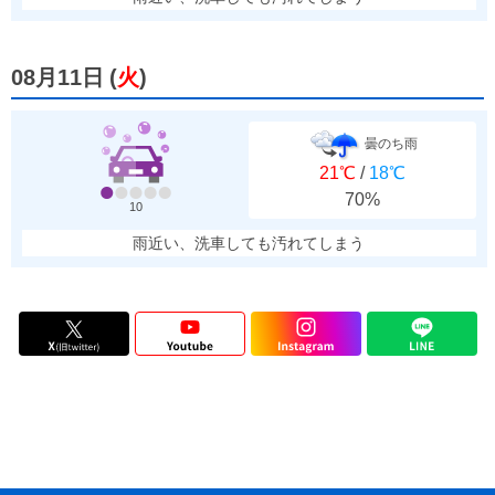
08月11日
(
火
)
曇のち雨
21℃
/
18℃
70%
10
雨近い、洗車しても汚れてしまう