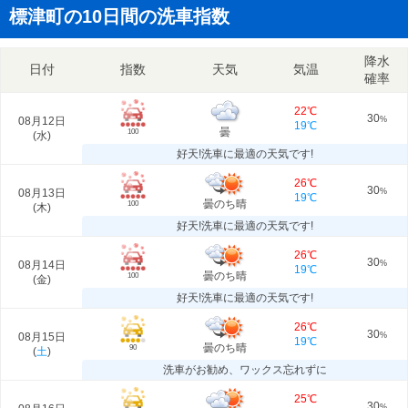
標津町の10日間の洗車指数
降水
日付
指数
天気
気温
確率
22℃
30
08月12日
%
19℃
曇
100
(
水
)
好天!洗車に最適の天気です!
26℃
30
08月13日
%
19℃
曇のち晴
100
(
木
)
好天!洗車に最適の天気です!
26℃
30
08月14日
%
19℃
曇のち晴
100
(
金
)
好天!洗車に最適の天気です!
26℃
30
08月15日
%
19℃
曇のち晴
90
(
土
)
洗車がお勧め、ワックス忘れずに
25℃
30
%