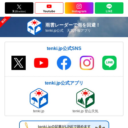
雨雲レーダーで雨を回避！
tenki.jp公式 天気予報アプリ
tenki.jp公式SNS
tenki.jp公式アプリ
tenki.jp
tenki.jp 登山天気