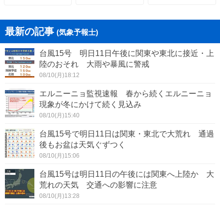
最新の記事
(気象予報士)
台風15号 明日11日午後に関東や東北に接近・上
陸のおそれ 大雨や暴風に警戒
08/10(月)18:12
エルニーニョ監視速報 春から続くエルニーニョ
現象が冬にかけて続く見込み
08/10(月)15:40
台風15号で明日11日は関東・東北で大荒れ 通過
後もお盆は天気ぐずつく
08/10(月)15:06
台風15号は明日11日の午後には関東へ上陸か 大
荒れの天気 交通への影響に注意
08/10(月)13:28