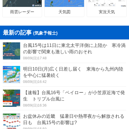
天気図
実況天気
雨雲レーダー
最新の記事
(気象予報士)
台風15号は11日に東北太平洋側に上陸か 寒冷渦
の影響で関東も激しい雨のおそれ
08/09(日)17:48
明日10日(月)広く日差し届く 東海から九州内陸
を中心に猛暑続く
08/09(日)16:42
【速報】台風16号「ペイロー」が小笠原近海で発
生 トリプル台風に
08/09(日)16:36
お盆休みの近畿 猛暑日や熱帯夜から解放される
日も 台風15号の影響は?