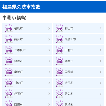
福島県の洗車指数
中通り(福島)
福島市
郡山市
白河市
須賀川市
二本松市
田村市
伊達市
本宮市
桑折町
国見町
川俣町
大玉村
鏡石町
天栄村
西郷村
泉崎村