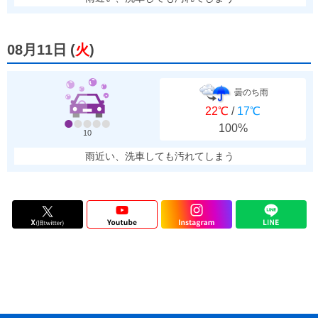
08月11日
(
火
)
曇のち雨
22℃
/
17℃
100%
10
雨近い、洗車しても汚れてしまう