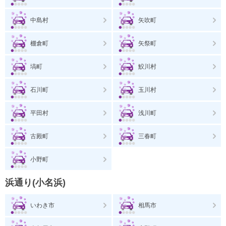
中島村
矢吹町
棚倉町
矢祭町
塙町
鮫川村
石川町
玉川村
平田村
浅川町
古殿町
三春町
小野町
浜通り(小名浜)
いわき市
相馬市