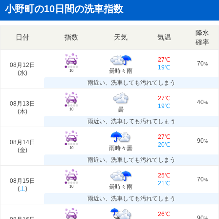
小野町の10日間の洗車指数
降水
日付
指数
天気
気温
確率
27℃
70
08月12日
%
19℃
曇時々雨
10
(
水
)
雨近い、洗車しても汚れてしまう
27℃
40
08月13日
%
19℃
曇
10
(
木
)
雨近い、洗車しても汚れてしまう
27℃
90
08月14日
%
20℃
雨時々曇
10
(
金
)
雨近い、洗車しても汚れてしまう
25℃
70
08月15日
%
21℃
曇時々雨
10
(
土
)
雨近い、洗車しても汚れてしまう
26℃
90
%