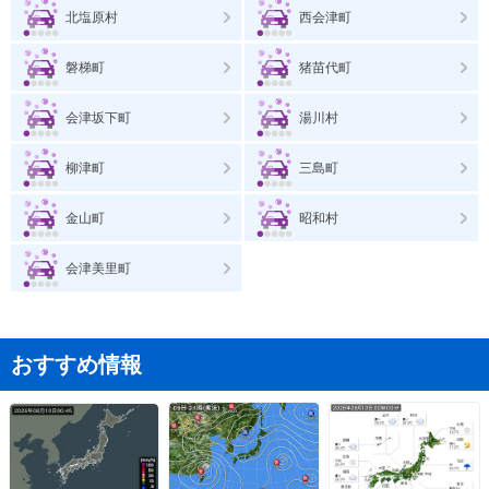
北塩原村
西会津町
磐梯町
猪苗代町
会津坂下町
湯川村
柳津町
三島町
金山町
昭和村
会津美里町
おすすめ情報