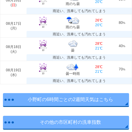
08月16日
20℃
雨のち曇
10
(
日
)
雨近い、洗車しても汚れてしまう
26℃
80
08月17日
%
20℃
雨のち曇
10
(
月
)
雨近い、洗車しても汚れてしまう
28℃
40
08月18日
%
21℃
曇
10
(
火
)
雨近い、洗車しても汚れてしまう
28℃
70
08月19日
%
21℃
曇一時雨
10
(
水
)
雨近い、洗車しても汚れてしまう
小野町の6時間ごとの2週間天気はこちら
その他の市区町村の洗車指数