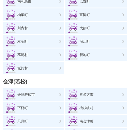
南相馬市
広野町
楢葉町
富岡町
川内村
大熊町
双葉町
浪江町
葛尾村
新地町
飯舘村
会津(若松)
会津若松市
喜多方市
下郷町
檜枝岐村
只見町
南会津町