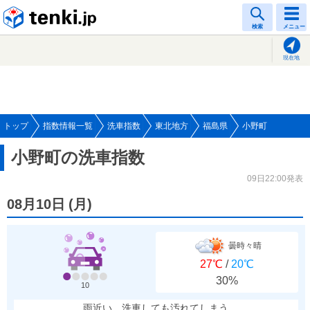
tenki.jp
検索
メニュー
現在地
トップ
指数情報一覧
洗車指数
東北地方
福島県
小野町
小野町の洗車指数
09日22:00発表
08月10日
(
月
)
曇時々晴
27℃
/
20℃
30%
10
雨近い、洗車しても汚れてしまう