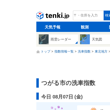
tenki.jp
検
天気予報
観測
雨雲レーダー
天気図
トップ
指数情報一覧
洗車指数
東北地方
つがる市の洗車指数
今日 08月07日
(
金
)