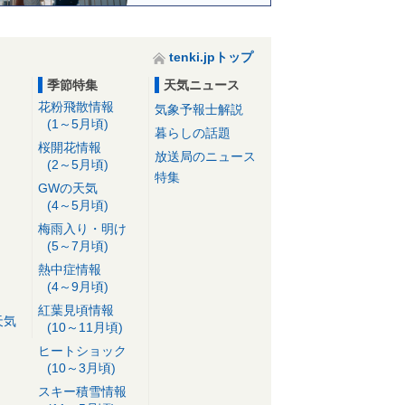
tenki.jpトップ
季節特集
天気ニュース
花粉飛散情報
気象予報士解説
(1～5月頃)
暮らしの話題
桜開花情報
放送局のニュース
(2～5月頃)
特集
GWの天気
(4～5月頃)
梅雨入り・明け
(5～7月頃)
熱中症情報
(4～9月頃)
紅葉見頃情報
天気
(10～11月頃)
ヒートショック
(10～3月頃)
スキー積雪情報