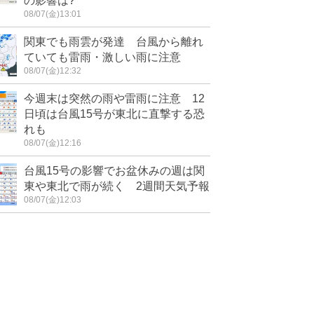
の影響は?
08/07(金)13:01
関東でも雨雲が発達 台風から離れ
ていても雷雨・激しい雨に注意
08/07(金)12:32
今週末は突然の雨や雷雨に注意 12
日頃は台風15号が東北に直撃する恐
れも
08/07(金)12:16
台風15号の影響でお盆休みの週は関
東や東北で雨が続く 2週間天気予報
08/07(金)12:03