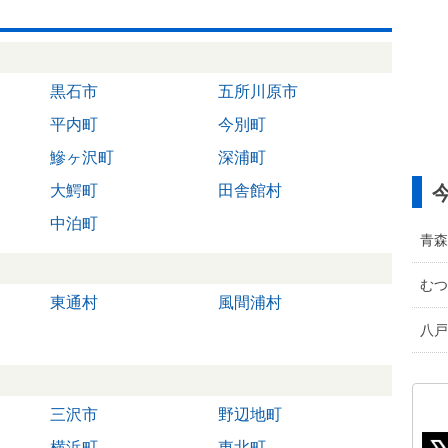
黒石市
五所川原市
平内町
今別町
鰺ヶ沢町
深浦町
大鰐町
田舎館村
中泊町
青森
むつ
東通村
風間浦村
八戸
三沢市
野辺地町
横浜町
東北町