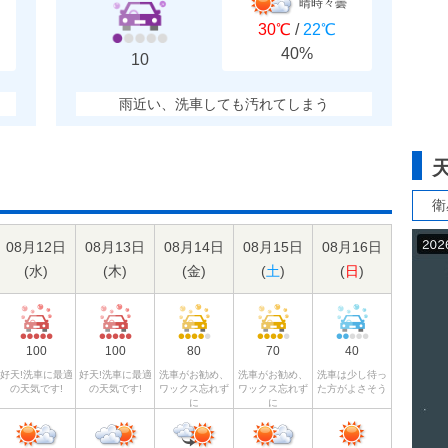
晴時々曇
30℃
/
22℃
40%
10
雨近い、洗車しても汚れてしまう
衛
08月12日
08月13日
08月14日
08月15日
08月16日
(
水
)
(
木
)
(
金
)
(
土
)
(
日
)
100
100
80
70
40
好天!洗車に最適
好天!洗車に最適
洗車がお勧め、
洗車がお勧め、
洗車は少し待っ
の天気です!
の天気です!
ワックス忘れず
ワックス忘れず
た方がよさそう
に
に