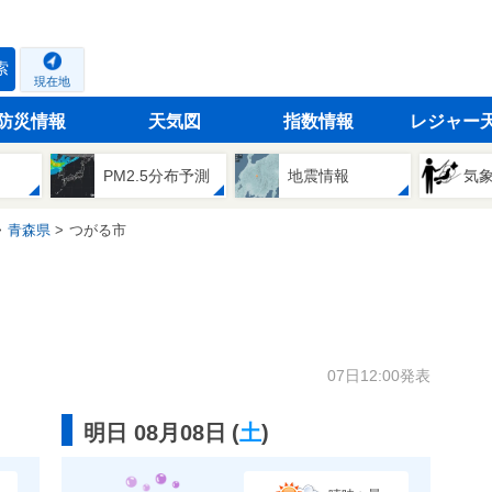
索
現在地
防災情報
天気図
指数情報
レジャー
PM2.5分布予測
地震情報
気
青森県
つがる市
07日12:00発表
明日 08月08日
(
土
)