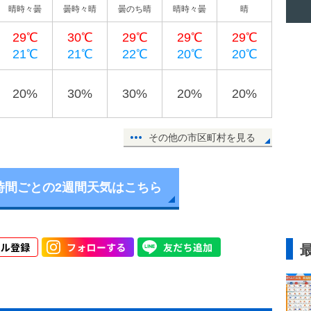
晴時々曇
曇時々晴
曇のち晴
晴時々曇
晴
29℃
30℃
29℃
29℃
29℃
21℃
21℃
22℃
20℃
20℃
20%
30%
30%
20%
20%
その他の市区町村を見る
時間ごとの2週間天気はこちら