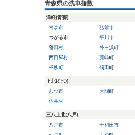
青森県の洗車指数
津軽(青森)
青森市
弘前市
つがる市
平川市
蓬田村
外ヶ浜町
西目屋村
藤崎町
板柳町
鶴田町
下北(むつ)
むつ市
大間町
佐井村
三八上北(八戸)
八戸市
十和田市
七戸町
六戸町