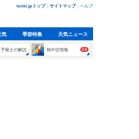
tenki.jpトップ
｜
サイトマップ
｜
ヘルプ
天気
季節特集
天気ニュース
象予報士の解説
熱中症情報
注目