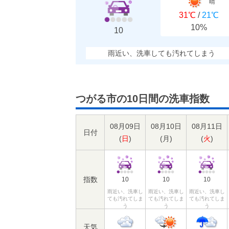
晴
31℃
/
21℃
10%
10
雨近い、洗車しても汚れてしまう
つがる市の10日間の洗車指数
08月09日
08月10日
08月11日
日付
(
日
)
(
月
)
(
火
)
指数
10
10
10
雨近い、洗車し
雨近い、洗車し
雨近い、洗車し
ても汚れてしま
ても汚れてしま
ても汚れてしま
う
う
う
天気