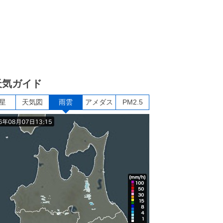
天気ガイド
星
天気図
雨雲
アメダス
PM2.5