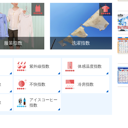
服装指数
洗濯指数
紫外線指数
体感温度指数
数
不快指数
冷房指数
アイスコーヒー
数
指数