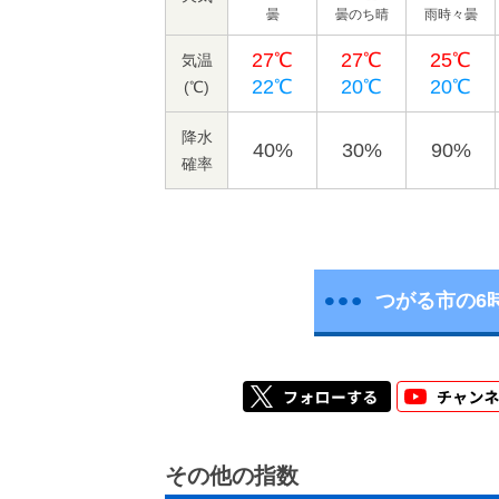
曇
曇のち晴
雨時々曇
27℃
27℃
25℃
気温
22℃
20℃
20℃
(℃)
降水
40%
30%
90%
確率
つがる市の6
その他の指数