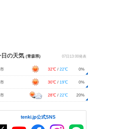
今日の天気
(青森県)
07日13:00発表
市
32℃
/
22℃
0%
市
30℃
/
19℃
0%
市
28℃
/
22℃
20%
tenki.jp公式SNS