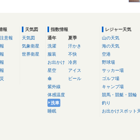
情報
天気図
指数情報
レジャー天気
注意報
天気図
通年
夏季
山の天気
報
気象衛星
洗濯
汗かき
海の天気
報
世界衛星
服装
不快
空港
報
お出かけ
冷房
野球場
報
星空
アイス
サッカー場
災
傘
ビール
ゴルフ場
紫外線
キャンプ場
体感温度
競馬・競艇・競輪
洗車
釣り
睡眠
お出かけスポット