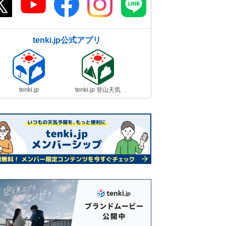
tenki.jp公式アプリ
tenki.jp
tenki.jp 登山天気