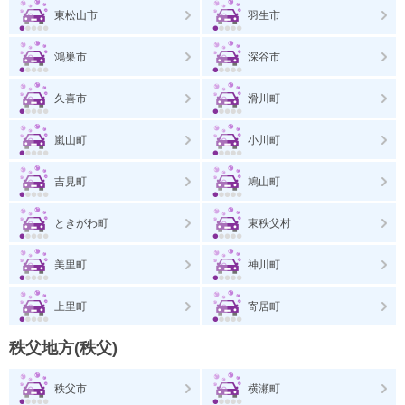
東松山市
羽生市
鴻巣市
深谷市
久喜市
滑川町
嵐山町
小川町
吉見町
鳩山町
ときがわ町
東秩父村
美里町
神川町
上里町
寄居町
秩父地方(秩父)
秩父市
横瀬町