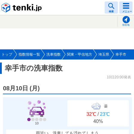
tenki.jp
検索
メニュー
現在地
トップ
指数情報一覧
洗車指数
関東・甲信地方
埼玉県
幸手市
幸手市の洗車指数
10日20:00発表
08月10日
(
月
)
曇
32℃
/
23℃
40%
10
雨近い、洗車しても汚れてしまう