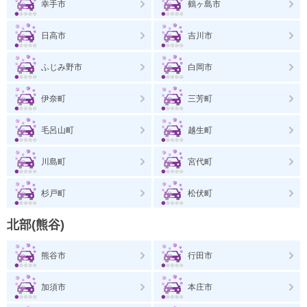
幸手市
鶴ヶ島市
日高市
吉川市
ふじみ野市
白岡市
伊奈町
三芳町
毛呂山町
越生町
川島町
宮代町
杉戸町
松伏町
北部(熊谷)
熊谷市
行田市
加須市
本庄市