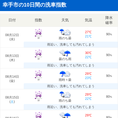
幸手市の10日間の洗車指数
降水
日付
指数
天気
気温
確率
27℃
90
08月12日
%
21℃
雨のち曇
10
(
水
)
雨近い、洗車しても汚れてしまう
30℃
90
08月13日
%
22℃
曇のち雨
10
(
木
)
雨近い、洗車しても汚れてしまう
29℃
90
08月14日
%
23℃
雨時々曇
10
(
金
)
雨近い、洗車しても汚れてしまう
29℃
80
08月15日
%
22℃
雨のち曇
10
(
土
)
雨近い、洗車しても汚れてしまう
29℃
80
%