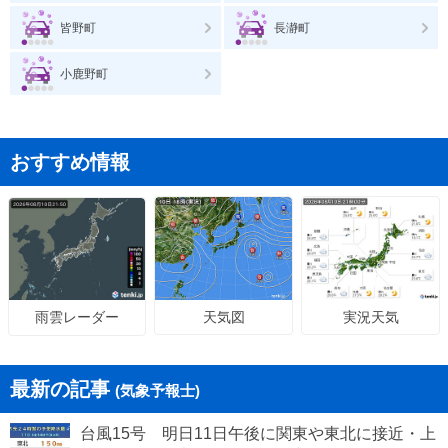
皆野町
長瀞町
小鹿野町
おすすめ情報
天気図
実況天気
雨雲レーダー
最新の記事
(気象予報士)
台風15号 明日11日午後に関東や東北に接近・上