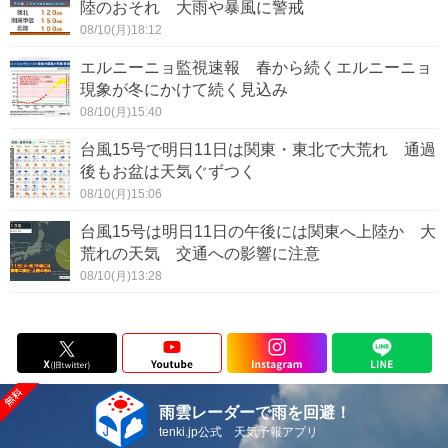
陸のおそれ 大雨や暴風に警戒
08/10(月)18:12
エルニーニョ監視速報 春から続くエルニーニョ
現象が冬にかけて続く見込み
08/10(月)15:40
台風15号で明日11日は関東・東北で大荒れ 通過
後もお盆は天気ぐずつく
08/10(月)15:06
台風15号は明日11日の午後には関東へ上陸か 大
荒れの天気 交通への影響に注意
08/10(月)13:28
雨雲レーダーで雨を回避！
tenki.jp公式 天気予報アプリ