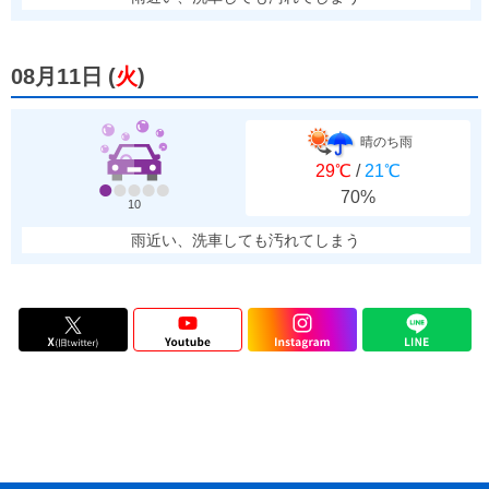
08月11日
(
火
)
晴のち雨
29℃
/
21℃
70%
10
雨近い、洗車しても汚れてしまう