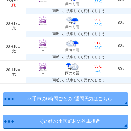
08月16日
22℃
曇のち雨
10
(
日
)
雨近い、洗車しても汚れてしまう
29℃
80
08月17日
%
22℃
曇のち雨
10
(
月
)
雨近い、洗車しても汚れてしまう
31℃
80
08月18日
%
23℃
曇時々雨
10
(
火
)
雨近い、洗車しても汚れてしまう
33℃
80
08月19日
%
24℃
雨のち曇
10
(
水
)
雨近い、洗車しても汚れてしまう
幸手市の6時間ごとの2週間天気はこちら
その他の市区町村の洗車指数