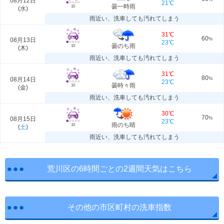
08月12日
21℃
曇一時雨
10
(
水
)
雨近い、洗車しても汚れてしまう
31℃
60
08月13日
%
23℃
曇のち雨
10
(
木
)
雨近い、洗車しても汚れてしまう
31℃
80
08月14日
%
23℃
曇時々雨
10
(
金
)
雨近い、洗車しても汚れてしまう
30℃
70
08月15日
%
23℃
雨のち晴
10
(
土
)
雨近い、洗車しても汚れてしまう
荒川区の6時間ごとの2週間天気はこちら
その他の市区町村の洗車指数