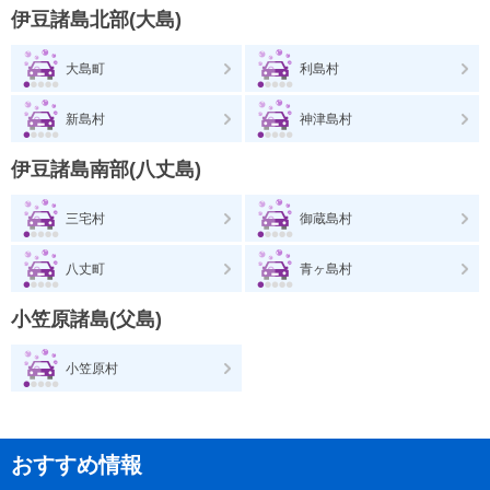
伊豆諸島北部(大島)
大島町
利島村
新島村
神津島村
伊豆諸島南部(八丈島)
三宅村
御蔵島村
八丈町
青ヶ島村
小笠原諸島(父島)
小笠原村
おすすめ情報