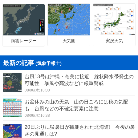
天気図
実況天気
雨雲レーダー
最新の記事
(気象予報士)
台風13号は沖縄・奄美に接近 線状降水帯発生の
可能性 暴風や高波などに厳重警戒
08/06(木)18:00
お盆休みの山の天気 山の日ごろには秋の気配
も 台風などの不確定要素に注意
08/06(木)16:38
20日ぶりに猛暑日が観測された北海道! 今後の暑
さの見通しは?