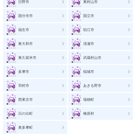
日野市
東村山市
国分寺市
国立市
福生市
狛江市
東大和市
清瀬市
東久留米市
武蔵村山市
多摩市
稲城市
羽村市
あきる野市
西東京市
瑞穂町
日の出町
檜原村
奥多摩町