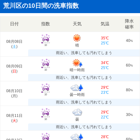
荒川区の10日間の洗車指数
降水
日付
指数
天気
気温
確率
35℃
40
08月08日
%
25℃
晴
10
(
土
)
雨近い、洗車しても汚れてしまう
34℃
60
08月09日
%
25℃
晴一時雨
10
(
日
)
雨近い、洗車しても汚れてしまう
29℃
80
08月10日
%
23℃
曇一時雨
10
(
月
)
雨近い、洗車しても汚れてしまう
29℃
30
08月11日
%
22℃
曇
10
(
火
)
雨近い、洗車しても汚れてしまう
28℃
60
%