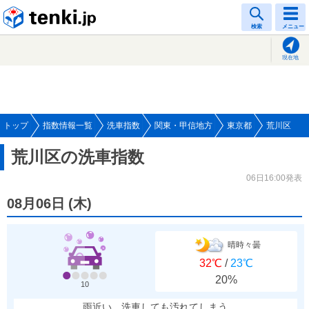
tenki.jp
検索
メニュー
現在地
トップ
指数情報一覧
洗車指数
関東・甲信地方
東京都
荒川区
荒川区の洗車指数
06日16:00発表
08月06日
(
木
)
晴時々曇
32℃
/
23℃
20%
10
雨近い、洗車しても汚れてしまう