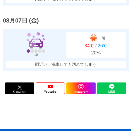
08月07日
(
金
)
晴
34℃
/
26℃
20%
10
雨近い、洗車しても汚れてしまう