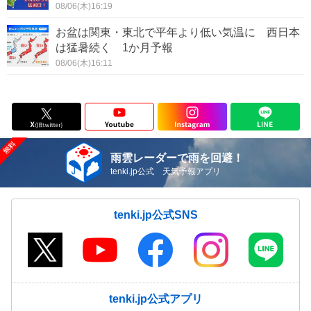
08/06(木)16:19
お盆は関東・東北で平年より低い気温に 西日本
は猛暑続く 1か月予報
08/06(木)16:11
雨雲レーダーで雨を回避！
tenki.jp公式 天気予報アプリ
tenki.jp公式SNS
tenki.jp公式アプリ