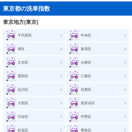
東京都の洗車指数
東京地方(東京)
千代田区
中央区
港区
新宿区
文京区
台東区
墨田区
江東区
品川区
目黒区
大田区
世田谷区
渋谷区
中野区
杉並区
豊島区