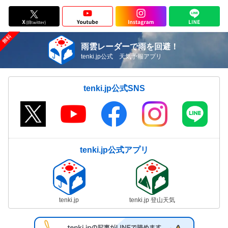
雨雲レーダーで雨を回避！
tenki.jp公式 天気予報アプリ
tenki.jp公式SNS
tenki.jp公式アプリ
tenki.jp
tenki.jp 登山天気