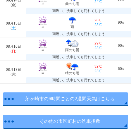
08月14日
24℃
曇のち雨
10
(
金
)
雨近い、洗車しても汚れてしまう
28℃
90
08月15日
%
23℃
雨
10
(
土
)
雨近い、洗車しても汚れてしまう
29℃
90
08月16日
%
23℃
雨のち曇
10
(
日
)
雨近い、洗車しても汚れてしまう
32℃
60
08月17日
%
23℃
晴のち雨
10
(
月
)
雨近い、洗車しても汚れてしまう
茅ヶ崎市の6時間ごとの2週間天気はこちら
その他の市区町村の洗車指数