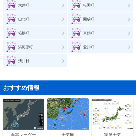
大井町
松田町
山北町
開成町
箱根町
真鶴町
湯河原町
愛川町
清川村
おすすめ情報
天気図
実況天気
雨雲レーダー