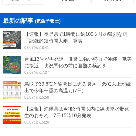
最新の記事
(気象予報士)
【速報】長野県で1時間に約100ミリの猛烈な雨
「記録的短時間大雨」発表
08/07(金)18:41
台風13号が再発達 非常に強い勢力で沖縄・奄美
に接近 状況悪化の前に避難の検討を
08/07(金)17:37
鳥取で39.6℃と酷暑日に迫る暑さ 35℃以上が続
出で今年一番の高温も(7日)
08/07(金)15:59
【速報】沖縄県は今後3時間以内に線状降水帯発
生のおそれ 7日15時10分発表
08/07(金)15:29