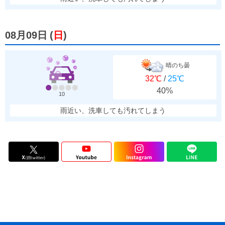
08月09日
(
日
)
晴のち曇
32℃
/
25℃
40%
10
雨近い、洗車しても汚れてしまう