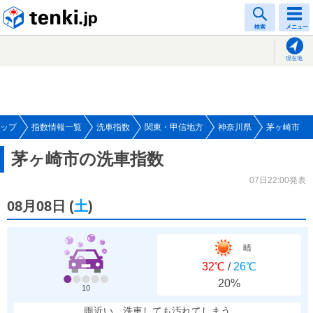
tenki.jp
検索
メニュー
現在地
ップ
指数情報一覧
洗車指数
関東・甲信地方
神奈川県
茅ヶ崎市
茅ヶ崎市の洗車指数
07日22:00発表
08月08日
(
土
)
晴
32℃
/
26℃
20%
10
雨近い、洗車しても汚れてしまう