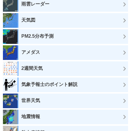
雨雲レーダー
天気図
PM2.5分布予測
アメダス
2週間天気
気象予報士のポイント解説
世界天気
地震情報