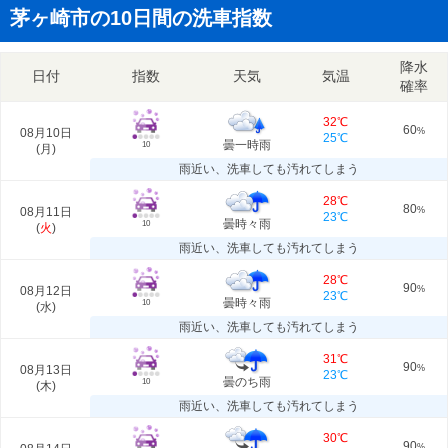
茅ヶ崎市の10日間の洗車指数
降水
日付
指数
天気
気温
確率
32℃
60
08月10日
%
25℃
曇一時雨
10
(
月
)
雨近い、洗車しても汚れてしまう
28℃
80
08月11日
%
23℃
曇時々雨
10
(
火
)
雨近い、洗車しても汚れてしまう
28℃
90
08月12日
%
23℃
曇時々雨
10
(
水
)
雨近い、洗車しても汚れてしまう
31℃
90
08月13日
%
23℃
曇のち雨
10
(
木
)
雨近い、洗車しても汚れてしまう
30℃
90
%