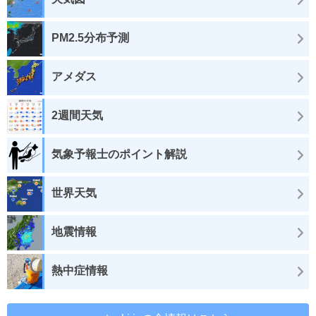
PM2.5分布予測
アメダス
2週間天気
気象予報士のポイント解説
世界天気
地震情報
熱中症情報