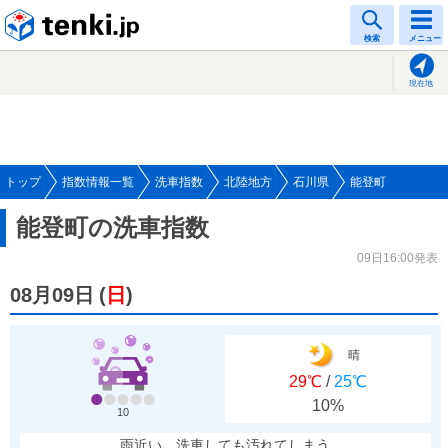
tenki.jp
検索
メニュー
現在地
トップ
指数情報一覧
洗車指数
北陸地方
石川県
能登町
能登町の洗車指数
09日16:00発表
08月09日
(
日
)
晴
29℃
/
25℃
10%
10
雨近い、洗車しても汚れてしまう