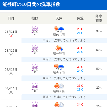
能登町の10日間の洗車指数
降水
日付
指数
天気
気温
確率
29℃
90
08月11日
%
21℃
晴のち雨
10
(
火
)
雨近い、洗車しても汚れてしまう
33℃
50
08月12日
%
23℃
晴一時雨
10
(
水
)
雨近い、洗車しても汚れてしまう
33℃
50
08月13日
%
24℃
晴のち雨
10
(
木
)
雨近い、洗車しても汚れてしまう
33℃
20
08月14日
%
23℃
晴時々曇
10
(
金
)
雨近い、洗車しても汚れてしまう
34℃
20
%