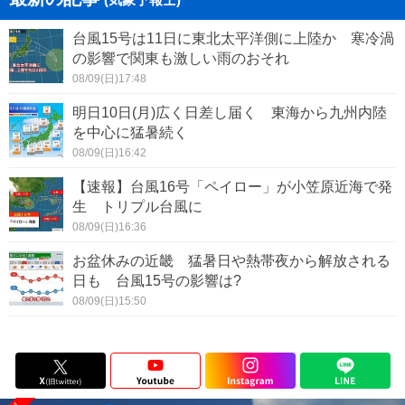
台風15号は11日に東北太平洋側に上陸か 寒冷渦
の影響で関東も激しい雨のおそれ
08/09(日)17:48
明日10日(月)広く日差し届く 東海から九州内陸
を中心に猛暑続く
08/09(日)16:42
【速報】台風16号「ペイロー」が小笠原近海で発
生 トリプル台風に
08/09(日)16:36
お盆休みの近畿 猛暑日や熱帯夜から解放される
日も 台風15号の影響は?
08/09(日)15:50