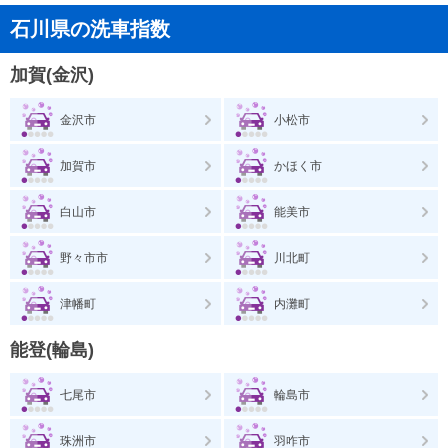
石川県の洗車指数
加賀(金沢)
金沢市
小松市
加賀市
かほく市
白山市
能美市
野々市市
川北町
津幡町
内灘町
能登(輪島)
七尾市
輪島市
珠洲市
羽咋市