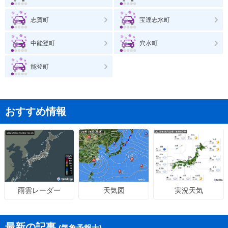
志賀町
宝達志水町
中能登町
穴水町
能登町
おすすめ情報
天気図
実況天気
雨雲レーダー
最新の記事
(気象予報士)