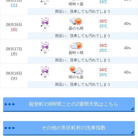
08月15日
24℃
晴時々曇
10
(
土
)
雨近い、洗車しても汚れてしまう
33℃
40
08月16日
%
25℃
曇のち晴
10
(
日
)
雨近い、洗車しても汚れてしまう
34℃
40
08月17日
%
25℃
曇時々晴
10
(
月
)
雨近い、洗車しても汚れてしまう
34℃
40
08月18日
%
25℃
晴のち曇
30
(
火
)
雨近い、洗車しても汚れてしまう
能登町の6時間ごとの2週間天気はこちら
その他の市区町村の洗車指数