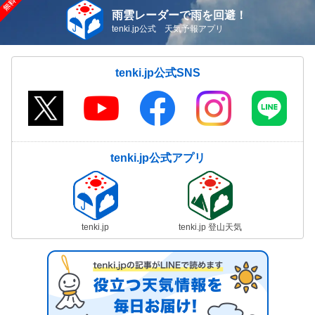
雨雲レーダーで雨を回避！
tenki.jp公式 天気予報アプリ
tenki.jp公式SNS
tenki.jp公式アプリ
tenki.jp
tenki.jp 登山天気