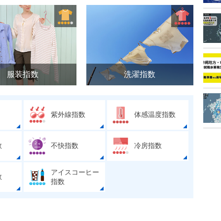
服装指数
洗濯指数
紫外線指数
体感温度指数
数
不快指数
冷房指数
アイスコーヒー
数
指数