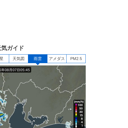
天気ガイド
星
天気図
雨雲
アメダス
PM2.5