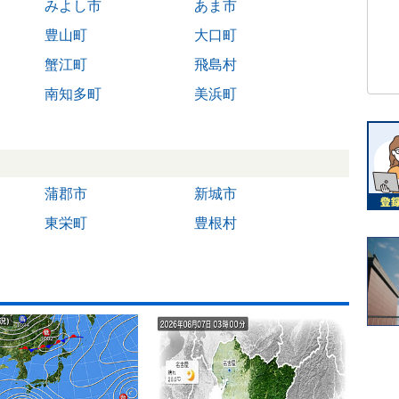
みよし市
あま市
豊山町
大口町
蟹江町
飛島村
南知多町
美浜町
蒲郡市
新城市
東栄町
豊根村