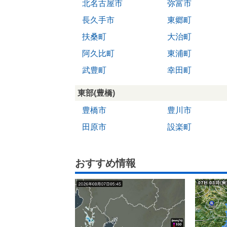
北名古屋市
弥富市
長久手市
東郷町
扶桑町
大治町
阿久比町
東浦町
武豊町
幸田町
東部(豊橋)
豊橋市
豊川市
田原市
設楽町
おすすめ情報