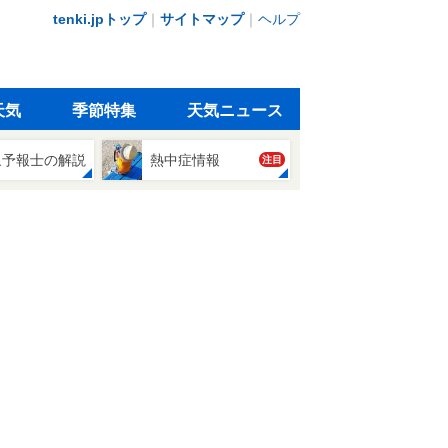
tenki.jpトップ
｜
サイトマップ
｜
ヘルプ
天気
季節特集
天気ニュース
象予報士の解説
熱中症情報
注目