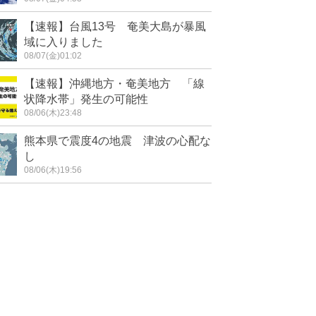
【速報】台風13号 奄美大島が暴風
域に入りました
08/07(金)01:02
【速報】沖縄地方・奄美地方 「線
状降水帯」発生の可能性
08/06(木)23:48
熊本県で震度4の地震 津波の心配な
し
08/06(木)19:56