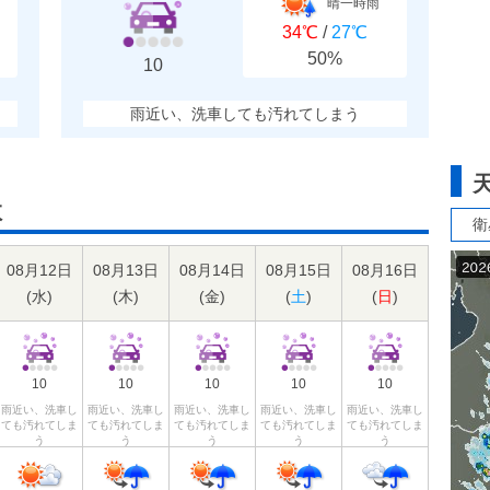
晴一時雨
34℃
/
27℃
50%
10
雨近い、洗車しても汚れてしまう
数
衛
08月12日
08月13日
08月14日
08月15日
08月16日
(
水
)
(
木
)
(
金
)
(
土
)
(
日
)
10
10
10
10
10
雨近い、洗車し
雨近い、洗車し
雨近い、洗車し
雨近い、洗車し
雨近い、洗車し
ても汚れてしま
ても汚れてしま
ても汚れてしま
ても汚れてしま
ても汚れてしま
う
う
う
う
う