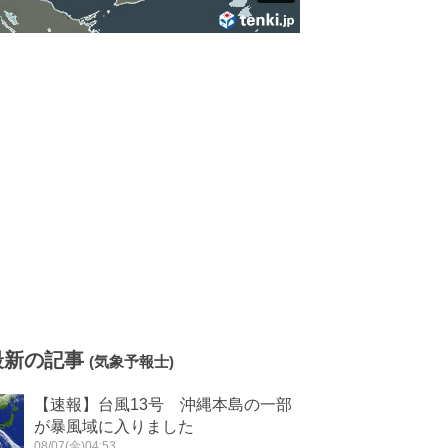
最新の記事
(気象予報士)
【速報】台風13号 沖縄本島の一部
が暴風域に入りました
08/07(金)04:53