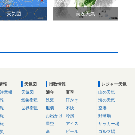
天気図
実況天気
情報
天気図
指数情報
レジャー天気
注意報
天気図
通年
夏季
山の天気
報
気象衛星
洗濯
汗かき
海の天気
報
世界衛星
服装
不快
空港
報
お出かけ
冷房
野球場
報
星空
アイス
サッカー場
災
傘
ビール
ゴルフ場