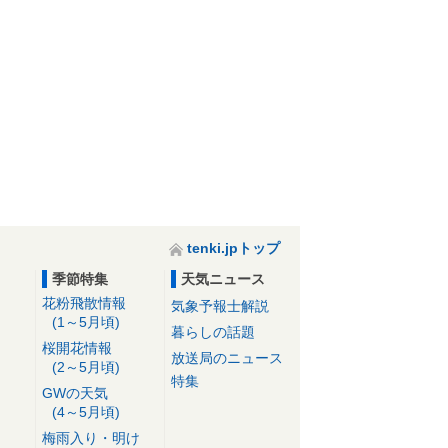
tenki.jpトップ
季節特集
天気ニュース
花粉飛散情報
気象予報士解説
(1～5月頃)
暮らしの話題
桜開花情報
放送局のニュース
(2～5月頃)
特集
GWの天気
(4～5月頃)
梅雨入り・明け