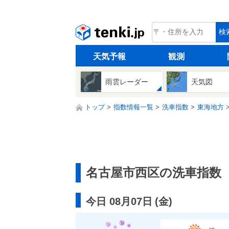
tenki.jp
検
天気予報
観測
雨雲レーダー
天気図
トップ
指数情報一覧
洗車指数
東海地方
名古屋市西区の洗車指数
今日 08月07日
(
金
)