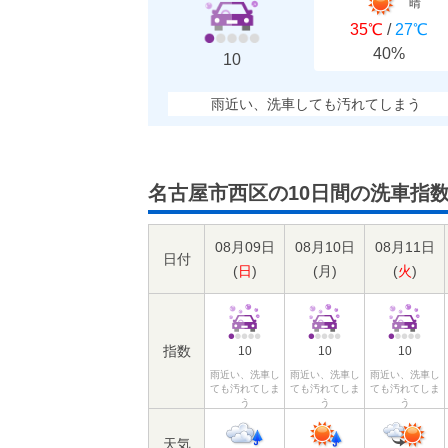
晴
35℃
/
27℃
40%
10
雨近い、洗車しても汚れてしまう
名古屋市西区の10日間の洗車指
08月09日
08月10日
08月11日
日付
(
日
)
(
月
)
(
火
)
指数
10
10
10
雨近い、洗車し
雨近い、洗車し
雨近い、洗車し
ても汚れてしま
ても汚れてしま
ても汚れてしま
う
う
う
天気