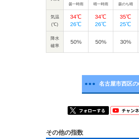
曇一時雨
晴一時雨
曇のち晴
34℃
34℃
35℃
気温
26℃
26℃
25℃
(℃)
降水
50%
50%
30%
確率
名古屋市西区の
その他の指数