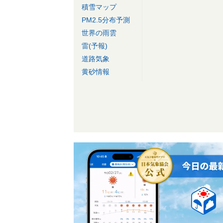
積雪マップ
PM2.5分布予測
世界の雨雲
雷(予報)
道路気象
黄砂情報