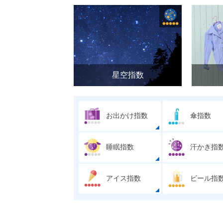
星空指数
お出かけ指数
傘指数
睡眠指数
汗かき指
アイス指数
ビール指