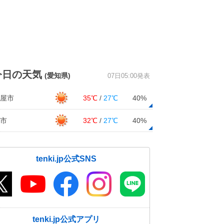
今日の天気
(愛知県)
07日05:00発表
屋市
35℃
/
27℃
40%
市
32℃
/
27℃
40%
tenki.jp公式SNS
tenki.jp公式アプリ