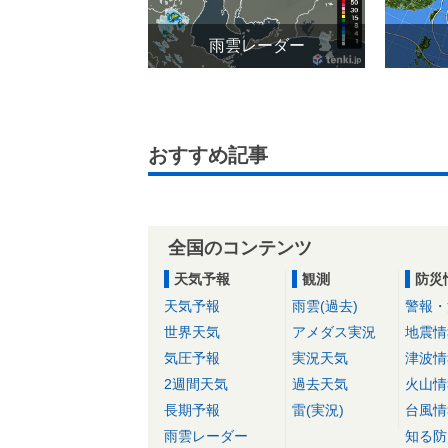
雨雲レーダー
おすすめ記事
全国のコンテンツ
天気予報
観測
防災
天気予報
雨雲(過去)
警報・
世界天気
アメダス実況
地震情
気圧予報
実況天気
津波情
2週間天気
過去天気
火山情
長期予報
雷(実況)
台風情
雨雲レーダー
知る防