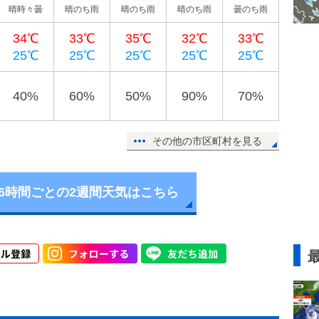
晴時々曇
晴のち雨
晴のち雨
晴のち雨
曇のち雨
34℃
33℃
35℃
32℃
33℃
25℃
25℃
25℃
25℃
25℃
40%
60%
50%
90%
70%
その他の市区町村を見る
6時間ごとの2週間天気はこちら