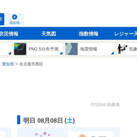
索
現在地
防災情報
天気図
指数情報
レジャー
PM2.5分布予測
地震情報
気
愛知県
名古屋市西区
07日04:00発表
明日 08月08日
(
土
)