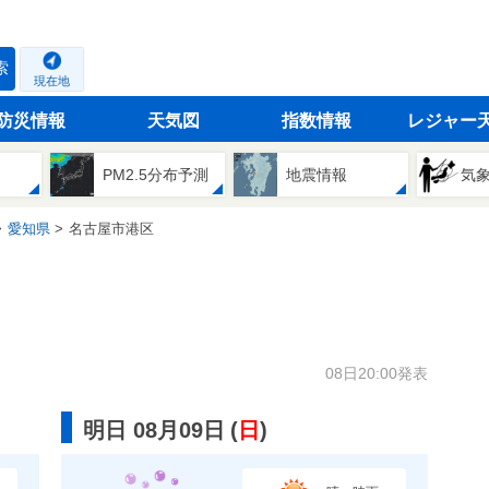
索
現在地
防災情報
天気図
指数情報
レジャー
PM2.5分布予測
地震情報
気
愛知県
名古屋市港区
08日20:00発表
明日 08月09日
(
日
)