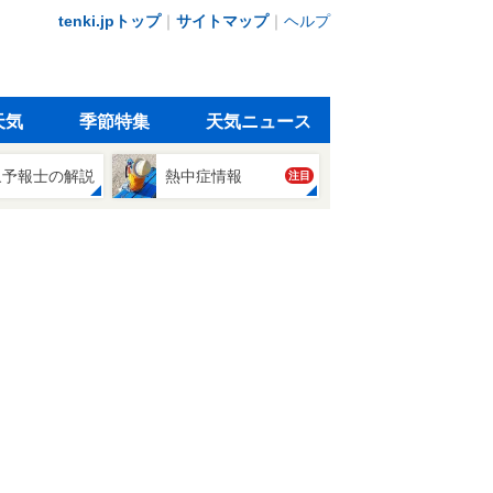
tenki.jpトップ
｜
サイトマップ
｜
ヘルプ
天気
季節特集
天気ニュース
象予報士の解説
熱中症情報
注目