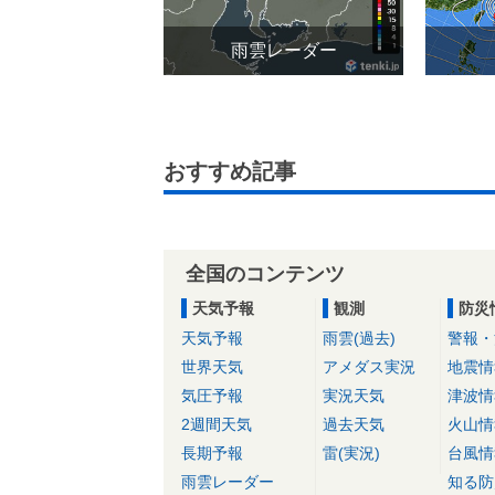
雨雲レーダー
おすすめ記事
全国のコンテンツ
天気予報
観測
防災
天気予報
雨雲(過去)
警報・
世界天気
アメダス実況
地震情
気圧予報
実況天気
津波情
2週間天気
過去天気
火山情
長期予報
雷(実況)
台風情
雨雲レーダー
知る防