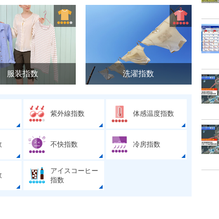
服装指数
洗濯指数
紫外線指数
体感温度指数
数
不快指数
冷房指数
アイスコーヒー
数
指数