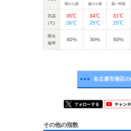
晴のち曇
曇のち晴
曇一時雨
35℃
34℃
31℃
気温
26℃
25℃
25℃
(℃)
降水
40%
30%
50%
確率
名古屋市港区の
その他の指数