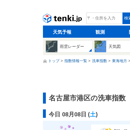
tenki.jp
検
天気予報
観測
雨雲レーダー
天気図
トップ
指数情報一覧
洗車指数
東海地方
名古屋市港区の洗車指数
今日 08月08日
(
土
)