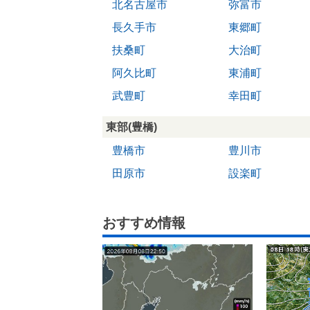
北名古屋市
弥富市
長久手市
東郷町
扶桑町
大治町
阿久比町
東浦町
武豊町
幸田町
東部(豊橋)
豊橋市
豊川市
田原市
設楽町
おすすめ情報