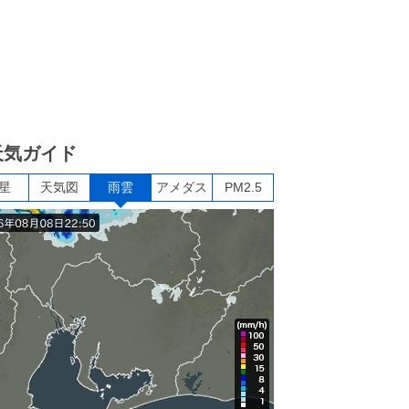
天気ガイド
星
天気図
雨雲
アメダス
PM2.5