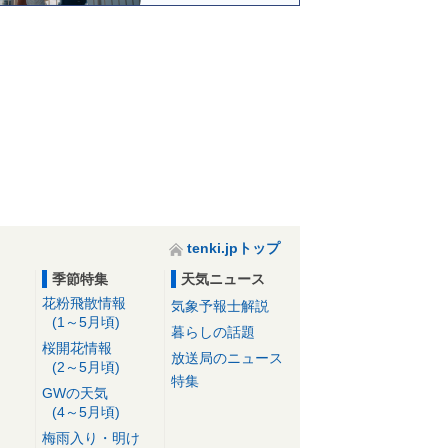
tenki.jpトップ
季節特集
天気ニュース
花粉飛散情報
気象予報士解説
(1～5月頃)
暮らしの話題
桜開花情報
放送局のニュース
(2～5月頃)
特集
GWの天気
(4～5月頃)
梅雨入り・明け