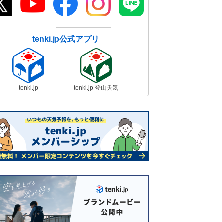
tenki.jp公式アプリ
tenki.jp
tenki.jp 登山天気