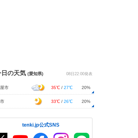
今日の天気
(愛知県)
08日22:00発表
屋市
35℃
/
27℃
20%
市
33℃
/
26℃
20%
tenki.jp公式SNS