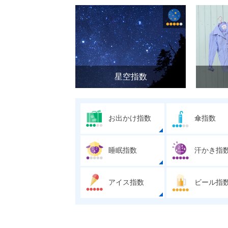
星空指数
お出かけ指数
傘指数
睡眠指数
汗かき指
アイス指数
ビール指