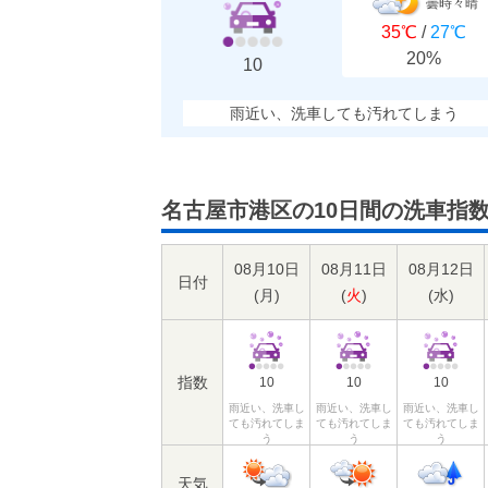
曇時々晴
35℃
/
27℃
20%
10
雨近い、洗車しても汚れてしまう
名古屋市港区の10日間の洗車指
08月10日
08月11日
08月12日
日付
(
月
)
(
火
)
(
水
)
指数
10
10
10
雨近い、洗車し
雨近い、洗車し
雨近い、洗車し
ても汚れてしま
ても汚れてしま
ても汚れてしま
う
う
う
天気