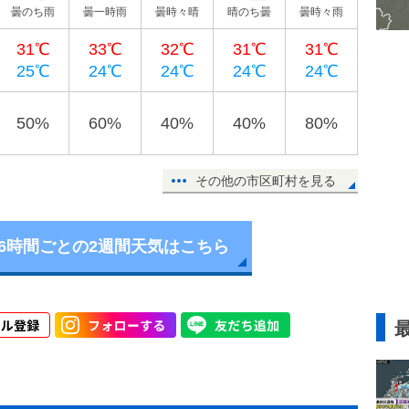
曇のち雨
曇一時雨
曇時々晴
晴のち曇
曇時々雨
31℃
33℃
32℃
31℃
31℃
25℃
24℃
24℃
24℃
24℃
50%
60%
40%
40%
80%
その他の市区町村を見る
6時間ごとの2週間天気はこちら