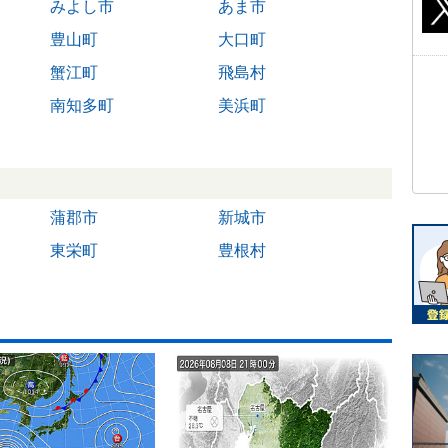
みよし市
あま市
豊山町
大口町
蟹江町
飛島村
南知多町
美浜町
蒲郡市
新城市
東栄町
豊根村