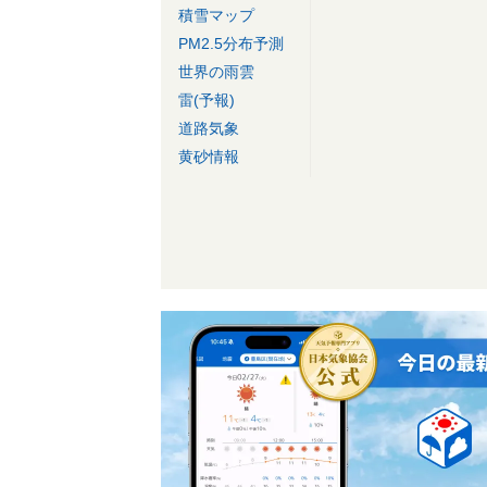
積雪マップ
PM2.5分布予測
世界の雨雲
雷(予報)
道路気象
黄砂情報