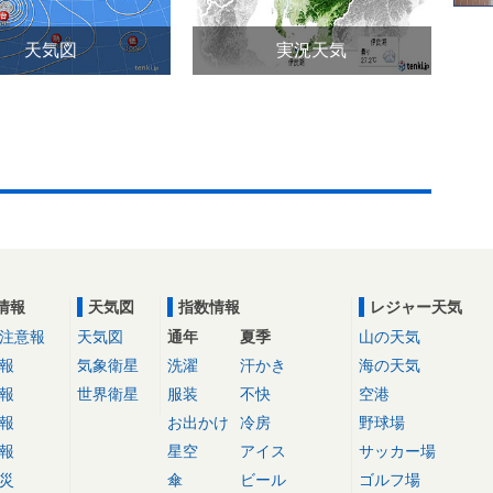
天気図
実況天気
情報
天気図
指数情報
レジャー天気
注意報
天気図
通年
夏季
山の天気
報
気象衛星
洗濯
汗かき
海の天気
報
世界衛星
服装
不快
空港
報
お出かけ
冷房
野球場
報
星空
アイス
サッカー場
災
傘
ビール
ゴルフ場