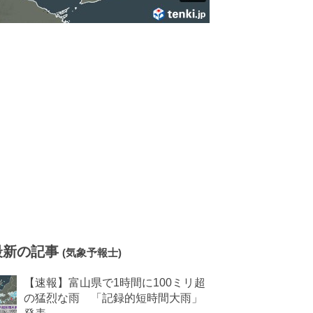
最新の記事
(気象予報士)
【速報】富山県で1時間に100ミリ超
の猛烈な雨 「記録的短時間大雨」