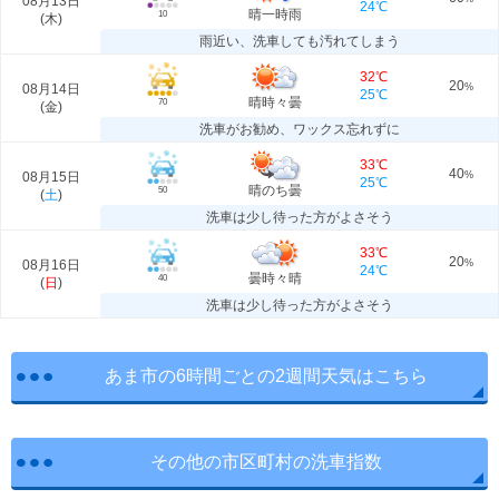
08月13日
24℃
晴一時雨
10
(
木
)
雨近い、洗車しても汚れてしまう
32℃
20
08月14日
%
25℃
晴時々曇
70
(
金
)
洗車がお勧め、ワックス忘れずに
33℃
40
08月15日
%
25℃
晴のち曇
50
(
土
)
洗車は少し待った方がよさそう
33℃
20
08月16日
%
24℃
曇時々晴
40
(
日
)
洗車は少し待った方がよさそう
あま市の6時間ごとの2週間天気はこちら
その他の市区町村の洗車指数