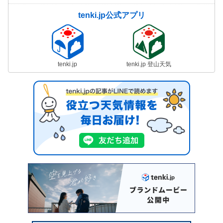
tenki.jp公式アプリ
tenki.jp
tenki.jp 登山天気