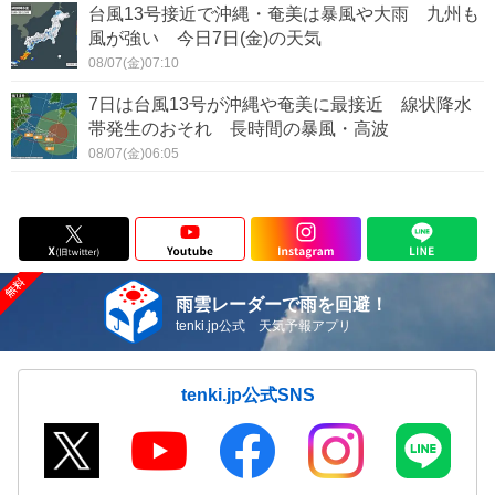
台風13号接近で沖縄・奄美は暴風や大雨 九州も
風が強い 今日7日(金)の天気
08/07(金)07:10
7日は台風13号が沖縄や奄美に最接近 線状降水
帯発生のおそれ 長時間の暴風・高波
08/07(金)06:05
雨雲レーダーで雨を回避！
tenki.jp公式 天気予報アプリ
tenki.jp公式SNS