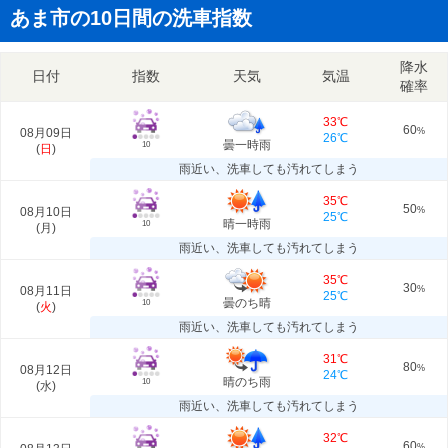
あま市の10日間の洗車指数
降水
日付
指数
天気
気温
確率
33℃
60
08月09日
%
26℃
曇一時雨
10
(
日
)
雨近い、洗車しても汚れてしまう
35℃
50
08月10日
%
25℃
晴一時雨
10
(
月
)
雨近い、洗車しても汚れてしまう
35℃
30
08月11日
%
25℃
曇のち晴
10
(
火
)
雨近い、洗車しても汚れてしまう
31℃
80
08月12日
%
24℃
晴のち雨
10
(
水
)
雨近い、洗車しても汚れてしまう
32℃
60
%