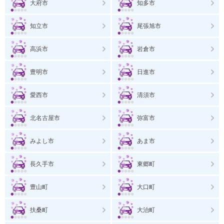
大府市
知多市
知立市
尾張旭市
高浜市
岩倉市
豊明市
日進市
愛西市
清須市
北名古屋市
弥富市
みよし市
あま市
長久手市
東郷町
豊山町
大口町
扶桑町
大治町