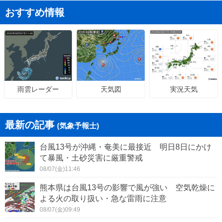
おすすめ情報
天気図
実況天気
雨雲レーダー
最新の記事
(気象予報士)
台風13号が沖縄・奄美に最接近 明日8日にかけ
て暴風・土砂災害に厳重警戒
08/07(金)11:46
熊本県は台風13号の影響で風が強い 空気乾燥に
よる火の取り扱い・急な雷雨に注意
08/07(金)09:49