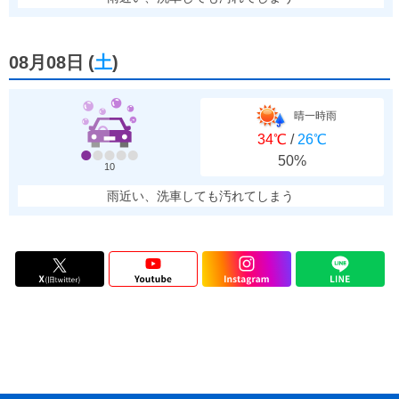
08月08日
(
土
)
晴一時雨
34℃
/
26℃
50%
10
雨近い、洗車しても汚れてしまう