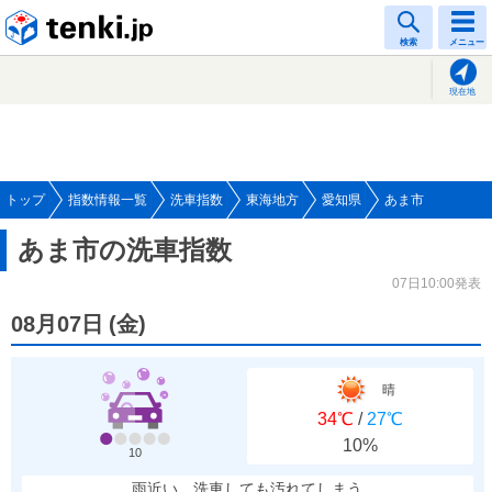
tenki.jp
検索
メニュー
現在地
トップ
指数情報一覧
洗車指数
東海地方
愛知県
あま市
あま市の洗車指数
07日10:00発表
08月07日
(
金
)
晴
34℃
/
27℃
10%
10
雨近い、洗車しても汚れてしまう