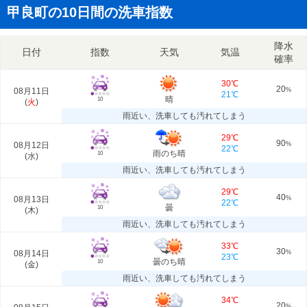
甲良町の10日間の洗車指数
降水
日付
指数
天気
気温
確率
30℃
20
08月11日
%
21℃
晴
10
(
火
)
雨近い、洗車しても汚れてしまう
29℃
90
08月12日
%
22℃
雨のち晴
10
(
水
)
雨近い、洗車しても汚れてしまう
29℃
40
08月13日
%
22℃
曇
10
(
木
)
雨近い、洗車しても汚れてしまう
33℃
30
08月14日
%
23℃
曇のち晴
10
(
金
)
雨近い、洗車しても汚れてしまう
34℃
20
%