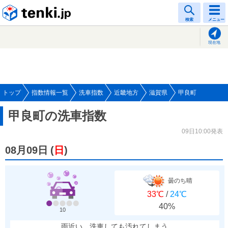
tenki.jp
検索
メニュー
現在地
トップ
指数情報一覧
洗車指数
近畿地方
滋賀県
甲良町
甲良町の洗車指数
09日10:00発表
08月09日
(
日
)
曇のち晴
33℃
/
24℃
40%
10
雨近い、洗車しても汚れてしまう