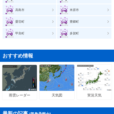
高島市
米原市
愛荘町
豊郷町
甲良町
多賀町
おすすめ情報
天気図
実況天気
雨雲レーダー
最新の記事
(気象予報士)