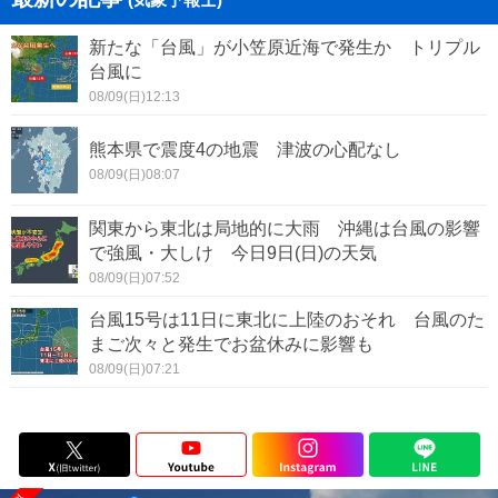
新たな「台風」が小笠原近海で発生か トリプル
台風に
08/09(日)12:13
熊本県で震度4の地震 津波の心配なし
08/09(日)08:07
関東から東北は局地的に大雨 沖縄は台風の影響
で強風・大しけ 今日9日(日)の天気
08/09(日)07:52
台風15号は11日に東北に上陸のおそれ 台風のた
まご次々と発生でお盆休みに影響も
08/09(日)07:21