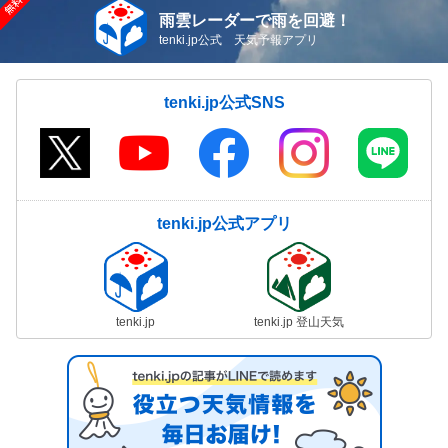
雨雲レーダーで雨を回避！
tenki.jp公式 天気予報アプリ
tenki.jp公式SNS
tenki.jp公式アプリ
tenki.jp
tenki.jp 登山天気