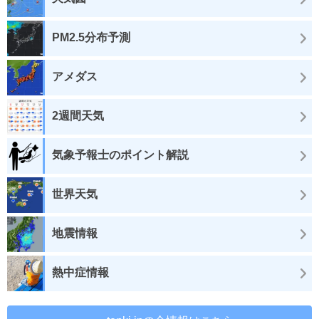
PM2.5分布予測
アメダス
2週間天気
気象予報士のポイント解説
世界天気
地震情報
熱中症情報