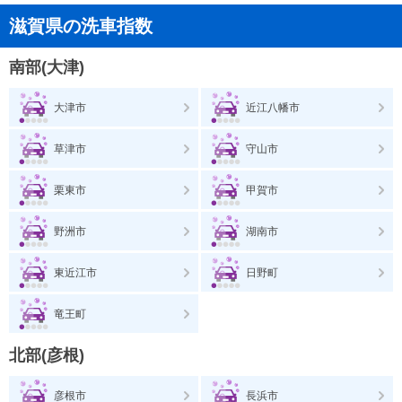
滋賀県の洗車指数
南部(大津)
大津市
近江八幡市
草津市
守山市
栗東市
甲賀市
野洲市
湖南市
東近江市
日野町
竜王町
北部(彦根)
彦根市
長浜市