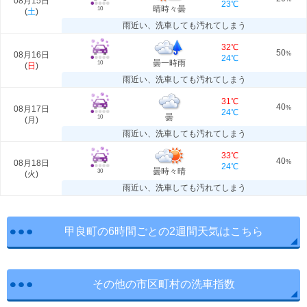
08月15日
23℃
晴時々曇
10
(
土
)
雨近い、洗車しても汚れてしまう
32℃
50
08月16日
%
24℃
曇一時雨
10
(
日
)
雨近い、洗車しても汚れてしまう
31℃
40
08月17日
%
24℃
曇
10
(
月
)
雨近い、洗車しても汚れてしまう
33℃
40
08月18日
%
24℃
曇時々晴
30
(
火
)
雨近い、洗車しても汚れてしまう
甲良町の6時間ごとの2週間天気はこちら
その他の市区町村の洗車指数