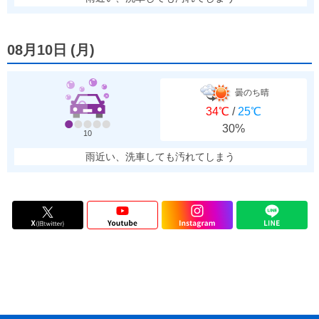
08月10日
(
月
)
曇のち晴
34℃
/
25℃
30%
10
雨近い、洗車しても汚れてしまう