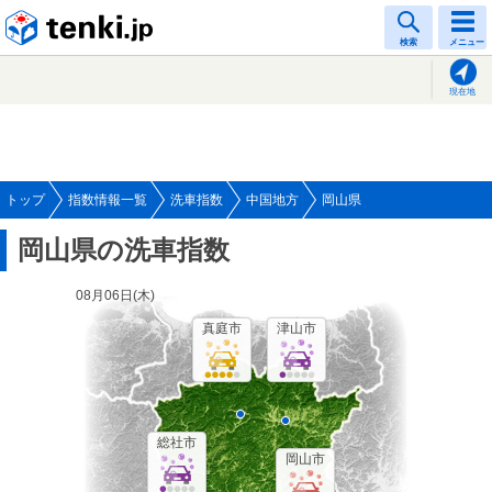
tenki.jp
検索
メニュー
現在地
トップ
指数情報一覧
洗車指数
中国地方
岡山県
岡山県の洗車指数
08月06日(
木
)
真庭市
津山市
総社市
岡山市