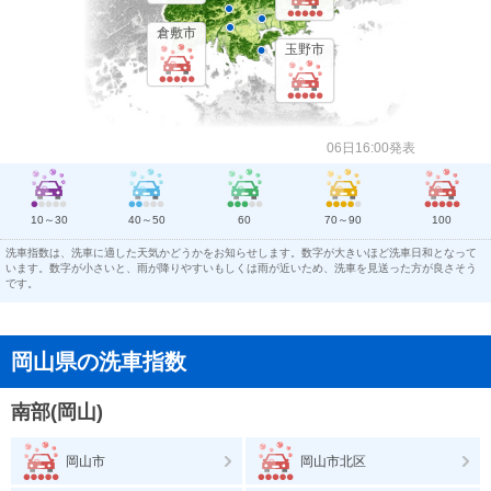
倉敷市
玉野市
06日16:00発表
10～30
40～50
60
70～90
100
洗車指数は、洗車に適した天気かどうかをお知らせします。数字が大きいほど洗車日和となって
います。数字が小さいと、雨が降りやすいもしくは雨が近いため、洗車を見送った方が良さそう
です。
岡山県の洗車指数
南部(岡山)
岡山市
岡山市北区