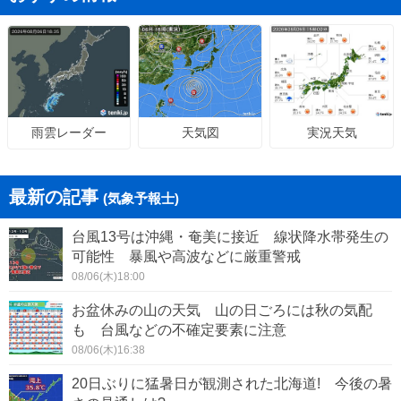
天気図
実況天気
雨雲レーダー
最新の記事
(気象予報士)
台風13号は沖縄・奄美に接近 線状降水帯発生の
可能性 暴風や高波などに厳重警戒
08/06(木)18:00
お盆休みの山の天気 山の日ごろには秋の気配
も 台風などの不確定要素に注意
08/06(木)16:38
20日ぶりに猛暑日が観測された北海道! 今後の暑