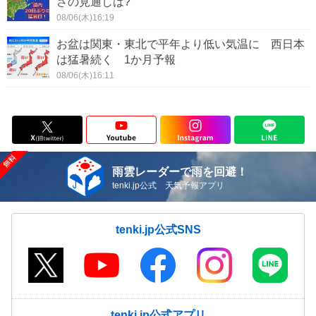
さの見通しは?
08/06(木)16:19
お盆は関東・東北で平年より低い気温に 西日本
は猛暑続く 1か月予報
08/06(木)16:11
雨雲レーダーで雨を回避！
tenki.jp公式 天気予報アプリ
tenki.jp公式SNS
tenki.jp公式アプリ