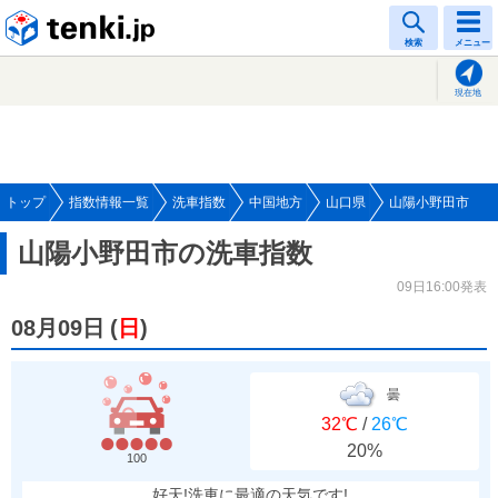
tenki.jp
検索
メニュー
現在地
トップ
指数情報一覧
洗車指数
中国地方
山口県
山陽小野田市
山陽小野田市の洗車指数
09日16:00発表
08月09日
(
日
)
曇
32℃
/
26℃
20%
100
好天!洗車に最適の天気です!