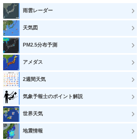
雨雲レーダー
天気図
PM2.5分布予測
アメダス
2週間天気
気象予報士のポイント解説
世界天気
地震情報