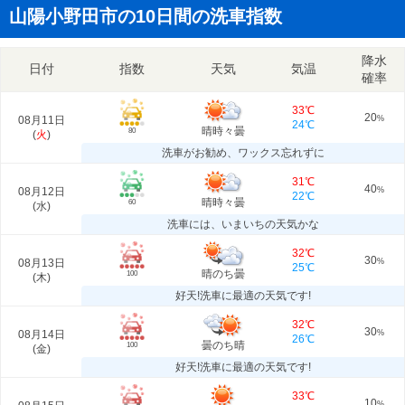
山陽小野田市の10日間の洗車指数
降水
日付
指数
天気
気温
確率
33℃
20
08月11日
%
24℃
晴時々曇
80
(
火
)
洗車がお勧め、ワックス忘れずに
31℃
40
08月12日
%
22℃
晴時々曇
60
(
水
)
洗車には、いまいちの天気かな
32℃
30
08月13日
%
25℃
晴のち曇
100
(
木
)
好天!洗車に最適の天気です!
32℃
30
08月14日
%
26℃
曇のち晴
100
(
金
)
好天!洗車に最適の天気です!
33℃
10
%