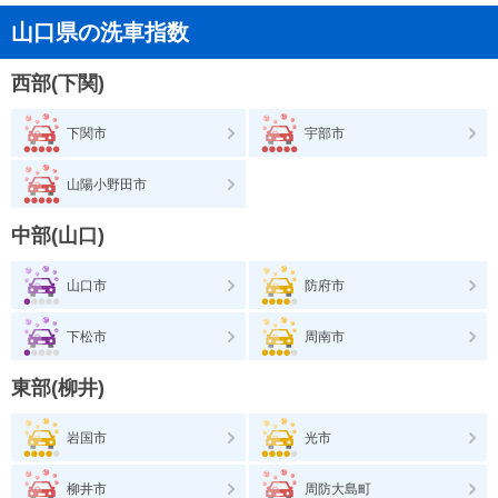
山口県の洗車指数
西部(下関)
下関市
宇部市
山陽小野田市
中部(山口)
山口市
防府市
下松市
周南市
東部(柳井)
岩国市
光市
柳井市
周防大島町