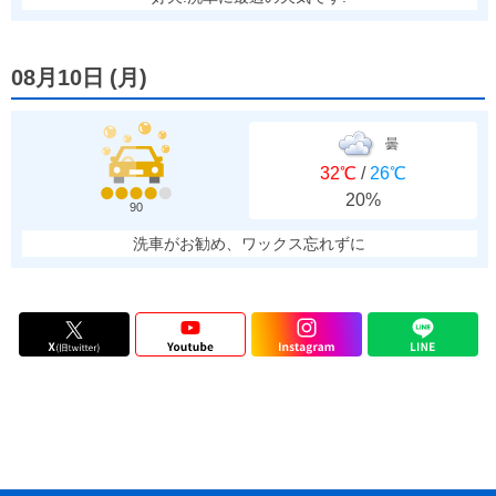
08月10日
(
月
)
曇
32℃
/
26℃
20%
90
洗車がお勧め、ワックス忘れずに