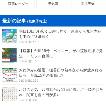
天気図
実況天気
雨雲レーダー
最新の記事
(気象予報士)
明日10日(月)広く日差し届く 東海から九州内陸
を中心に猛暑続く
08/09(日)16:42
【速報】台風16号「ペイロー」が小笠原近海で発
生 トリプル台風に
08/09(日)16:36
お盆休みの近畿 猛暑日や熱帯夜から解放される
日も 台風15号の影響は?
08/09(日)15:50
お盆の天気 台風15号は11日に東北に上陸のおそ
れ 関東も雨の日が多い
08/09(日)14:42