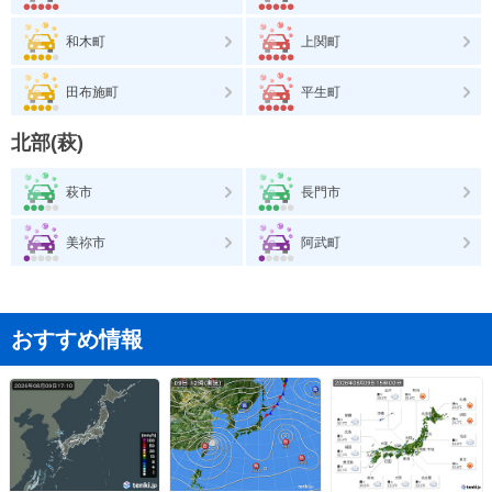
和木町
上関町
田布施町
平生町
北部(萩)
萩市
長門市
美祢市
阿武町
おすすめ情報