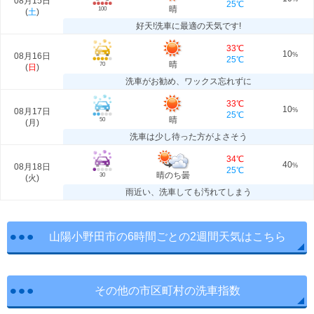
08月15日
25℃
晴
100
(
土
)
好天!洗車に最適の天気です!
33℃
10
08月16日
%
25℃
晴
70
(
日
)
洗車がお勧め、ワックス忘れずに
33℃
10
08月17日
%
25℃
晴
50
(
月
)
洗車は少し待った方がよさそう
34℃
40
08月18日
%
25℃
晴のち曇
30
(
火
)
雨近い、洗車しても汚れてしまう
山陽小野田市の6時間ごとの2週間天気はこちら
その他の市区町村の洗車指数