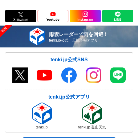
雨雲レーダーで雨を回避！
tenki.jp公式 天気予報アプリ
tenki.jp公式SNS
tenki.jp公式アプリ
tenki.jp
tenki.jp 登山天気