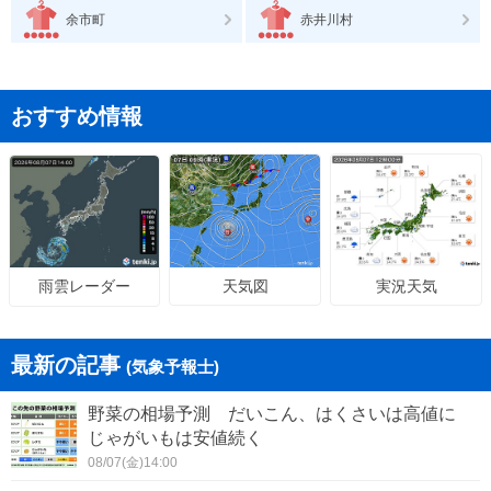
余市町
赤井川村
おすすめ情報
天気図
実況天気
雨雲レーダー
最新の記事
(気象予報士)
野菜の相場予測 だいこん、はくさいは高値に
じゃがいもは安値続く
08/07(金)14:00