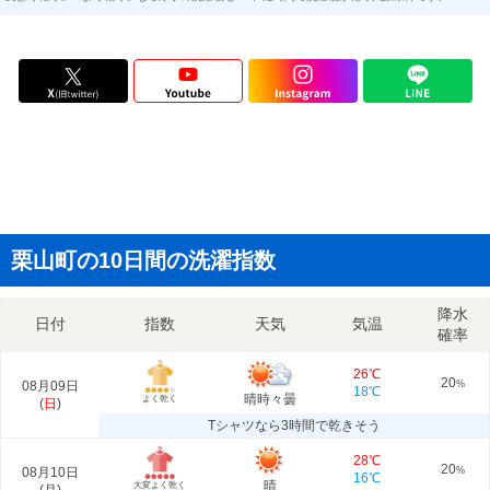
栗山町の10日間の洗濯指数
降水
日付
指数
天気
気温
確率
26℃
20
08月09日
%
18℃
晴時々曇
よく乾く
(
日
)
Tシャツなら3時間で乾きそう
28℃
20
08月10日
%
16℃
晴
大変よく乾く