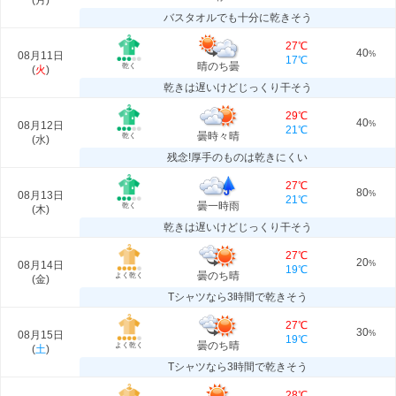
(
月
)
バスタオルでも十分に乾きそう
27℃
40
08月11日
%
17℃
晴のち曇
乾く
(
火
)
乾きは遅いけどじっくり干そう
29℃
40
08月12日
%
21℃
曇時々晴
乾く
(
水
)
残念!厚手のものは乾きにくい
27℃
80
08月13日
%
21℃
曇一時雨
乾く
(
木
)
乾きは遅いけどじっくり干そう
27℃
20
08月14日
%
19℃
曇のち晴
よく乾く
(
金
)
Tシャツなら3時間で乾きそう
27℃
30
08月15日
%
19℃
曇のち晴
よく乾く
(
土
)
Tシャツなら3時間で乾きそう
28℃