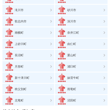
滝川市
砂川市
歌志内市
深川市
南幌町
奈井江町
上砂川町
由仁町
長沼町
栗山町
月形町
浦臼町
新十津川町
妹背牛町
秩父別町
雨竜町
北竜町
沼田町