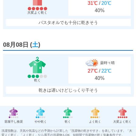
31℃
/
20℃
40%
大変よく乾く
バスタオルでも十分に乾きそう
08月08日
(
土
)
曇時々晴
27℃
/
22℃
40%
乾く
乾きは遅いけどじっくり干そう
部屋干し推奨
やや乾く
乾く
よく乾く
大変よく乾く
洗濯指数は、天気や気温などの予測から計算した「洗濯物の乾きやすさ」を表しています。「大
変よく乾く」「よく乾く」なら厚手の洗濯物もOK、短時間で洗濯物が乾く気象条件です。