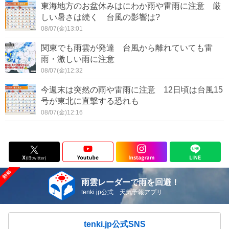
東海地方のお盆休みはにわか雨や雷雨に注意 厳
しい暑さは続く 台風の影響は?
08/07(金)13:01
関東でも雨雲が発達 台風から離れていても雷
雨・激しい雨に注意
08/07(金)12:32
今週末は突然の雨や雷雨に注意 12日頃は台風15
号が東北に直撃する恐れも
08/07(金)12:16
雨雲レーダーで雨を回避！
tenki.jp公式 天気予報アプリ
tenki.jp公式SNS