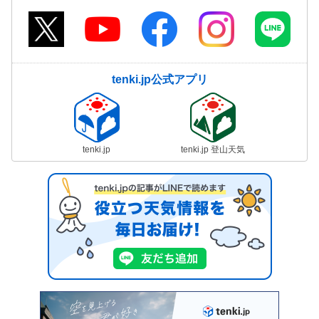
tenki.jp公式アプリ
tenki.jp
tenki.jp 登山天気