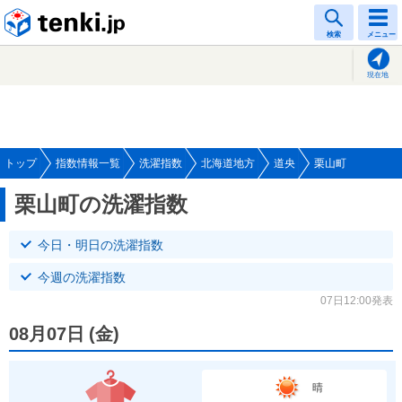
tenki.jp
検索
メニュー
現在地
トップ
指数情報一覧
洗濯指数
北海道地方
道央
栗山町
栗山町の洗濯指数
今日・明日の洗濯指数
今週の洗濯指数
07日12:00発表
08月07日
(
金
)
晴