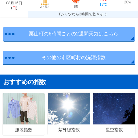
20
08月16日
%
17℃
晴
よく乾く
(
日
)
Tシャツなら3時間で乾きそう
栗山町の6時間ごとの2週間天気はこちら
その他の市区町村の洗濯指数
おすすめの指数
紫外線指数
星空指数
服装指数