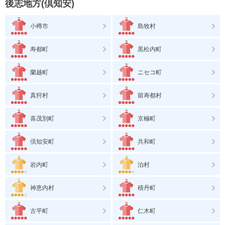
後志地方(倶知安)
小樽市
島牧村
寿都町
黒松内町
蘭越町
ニセコ町
真狩村
留寿都村
喜茂別町
京極町
倶知安町
共和町
岩内町
泊村
神恵内村
積丹町
古平町
仁木町