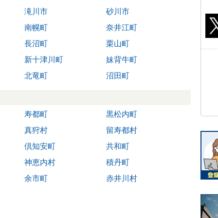
滝川市
砂川市
南幌町
奈井江町
長沼町
栗山町
新十津川町
妹背牛町
北竜町
沼田町
寿都町
黒松内町
真狩村
留寿都村
倶知安町
共和町
神恵内村
積丹町
余市町
赤井川村