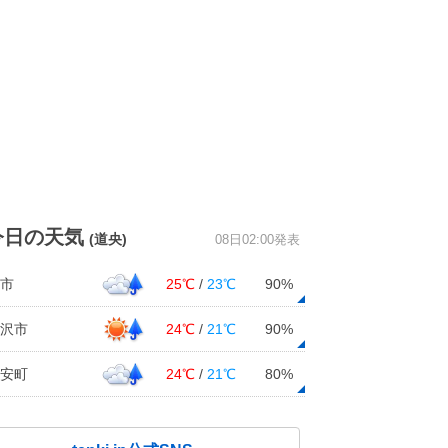
今日の天気
(道央)
08日02:00発表
市
25℃
/
23℃
90%
沢市
24℃
/
21℃
90%
安町
24℃
/
21℃
80%