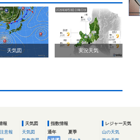
天気図
実況天気
情報
天気図
指数情報
レジャー天気
注意報
天気図
通年
夏季
山の天気
報
気象衛星
洗濯
汗かき
海の天気