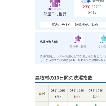
曇一時雨
23℃
/
22℃
80%
部屋干し推奨
室内に干すか、乾燥機がお勧め
洗濯指数凡例:
部屋干し推奨
やや
洗濯指数は、天気や気温などの予測から計算した「
く」なら厚手の洗濯物もOK、短時間で洗濯物が乾
島牧村の10日間の洗濯指数
08月10日
08月11日
08月12日
日付
(
月
)
(
火
)
(
水
)