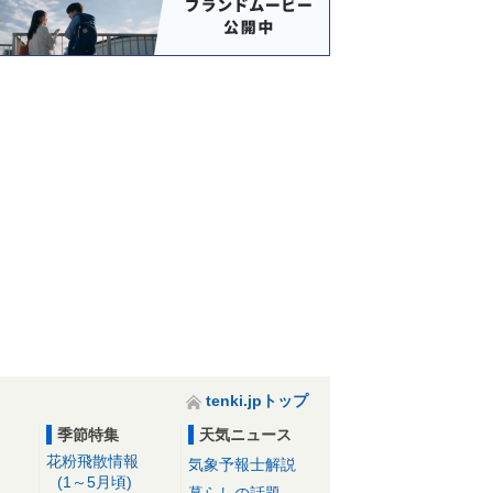
tenki.jpトップ
季節特集
天気ニュース
花粉飛散情報
気象予報士解説
(1～5月頃)
暮らしの話題