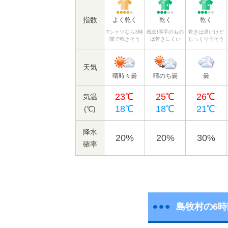
指数
よく乾く
乾く
乾く
Tシャツなら3時
残念!厚手のもの
乾きは遅いけど
間で乾きそう
は乾きにくい
じっくり干そう
天気
晴時々曇
晴のち曇
曇
23℃
25℃
26℃
気温
18℃
18℃
21℃
(℃)
降水
20%
20%
30%
確率
島牧村の6