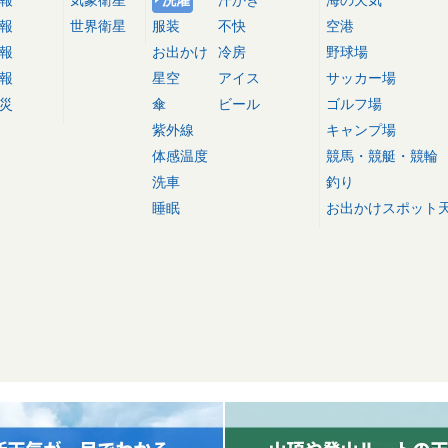
報
世界衛星
服装
不快
空港
報
お出かけ
冷房
野球場
報
星空
アイス
サッカー場
災
傘
ビール
ゴルフ場
紫外線
キャンプ場
体感温度
競馬・競艇・競輪
洗車
釣り
睡眠
お出かけスポット