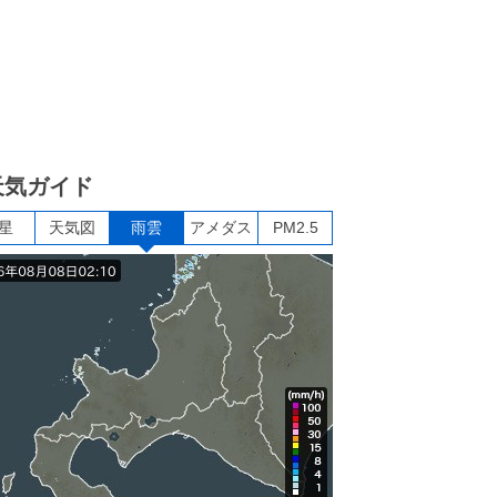
天気ガイド
星
天気図
雨雲
アメダス
PM2.5