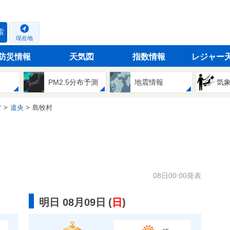
索
現在地
防災情報
天気図
指数情報
レジャー
PM2.5分布予測
地震情報
気
方
道央
島牧村
08日00:00発表
明日 08月09日
(
日
)