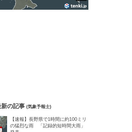
最新の記事
(気象予報士)
【速報】長野県で1時間に約100ミリ
の猛烈な雨 「記録的短時間大雨」