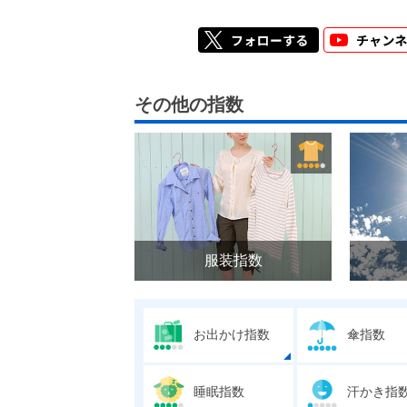
その他の指数
服装指数
お出かけ指数
傘指数
睡眠指数
汗かき指