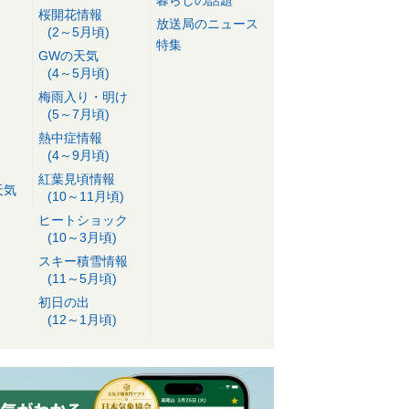
桜開花情報
放送局のニュース
(2～5月頃)
特集
GWの天気
(4～5月頃)
梅雨入り・明け
(5～7月頃)
熱中症情報
(4～9月頃)
紅葉見頃情報
天気
(10～11月頃)
ヒートショック
(10～3月頃)
スキー積雪情報
(11～5月頃)
初日の出
(12～1月頃)