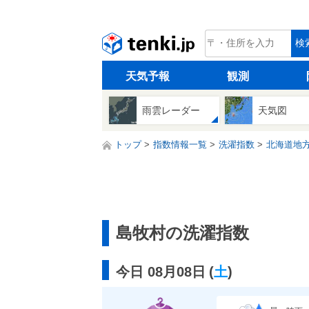
tenki.jp
検
天気予報
観測
雨雲レーダー
天気図
トップ
指数情報一覧
洗濯指数
北海道地
島牧村の洗濯指数
今日 08月08日
(
土
)