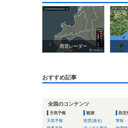
雨雲レーダー
おすすめ記事
全国のコンテンツ
天気予報
観測
防災
天気予報
雨雲(過去)
警報・
世界天気
アメダス実況
地震情