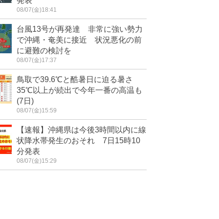
発表
08/07(金)18:41
台風13号が再発達 非常に強い勢力
で沖縄・奄美に接近 状況悪化の前
に避難の検討を
08/07(金)17:37
鳥取で39.6℃と酷暑日に迫る暑さ
35℃以上が続出で今年一番の高温も
(7日)
08/07(金)15:59
【速報】沖縄県は今後3時間以内に線
状降水帯発生のおそれ 7日15時10
分発表
08/07(金)15:29