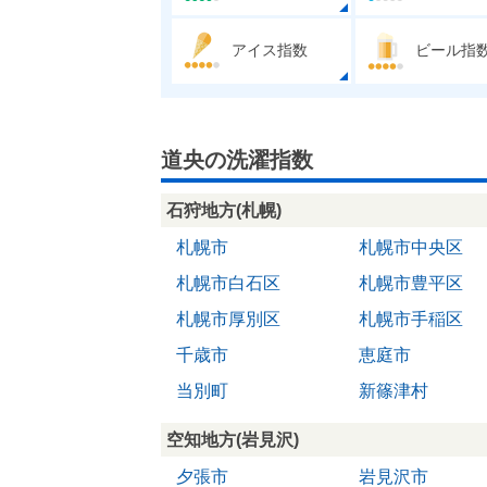
アイス指数
ビール指
道央の洗濯指数
石狩地方(札幌)
札幌市
札幌市中央区
札幌市白石区
札幌市豊平区
札幌市厚別区
札幌市手稲区
千歳市
恵庭市
当別町
新篠津村
空知地方(岩見沢)
夕張市
岩見沢市