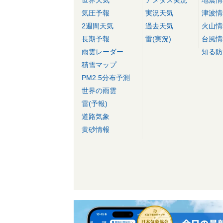
気圧予報
実況天気
津波情
2週間天気
過去天気
火山情
長期予報
雷(実況)
台風情
雨雲レーダー
知る防
積雪マップ
PM2.5分布予測
世界の雨雲
雷(予報)
道路気象
黄砂情報