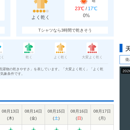
晴
23℃
/
17℃
0%
よく乾く
Tシャツなら3時間で乾きそう
乾く
乾く
よく乾く
大変よく乾く
衛
洗濯物の乾きやすさ」を表しています。「大変よく乾く」「よく乾
く気象条件です。
08月13日
08月14日
08月15日
08月16日
08月17日
(
木
)
(
金
)
(
土
)
(
日
)
(
月
)