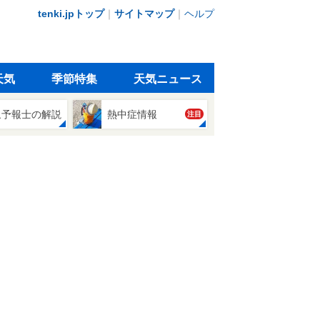
tenki.jpトップ
｜
サイトマップ
｜
ヘルプ
天気
季節特集
天気ニュース
象予報士の解説
熱中症情報
注目