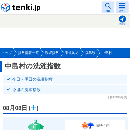
tenki.jp
検索
メニュー
現在地
トップ
指数情報一覧
洗濯指数
東北地方
福島県
中島村
中島村の洗濯指数
今日・明日の洗濯指数
今週の洗濯指数
08日08:00発表
08月08日
(
土
)
晴時々雨