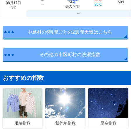
---
50
08月17日
%
20℃
---
曇のち雨
(
月
)
---
中島村の6時間ごとの2週間天気はこちら
その他の市区町村の洗濯指数
おすすめの指数
紫外線指数
星空指数
服装指数