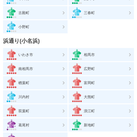
古殿町
三春町
小野町
浜通り(小名浜)
いわき市
相馬市
南相馬市
広野町
楢葉町
富岡町
川内村
大熊町
双葉町
浪江町
葛尾村
新地町