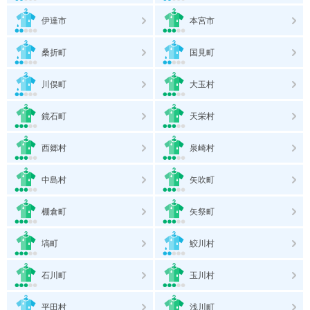
伊達市
本宮市
桑折町
国見町
川俣町
大玉村
鏡石町
天栄村
西郷村
泉崎村
中島村
矢吹町
棚倉町
矢祭町
塙町
鮫川村
石川町
玉川村
平田村
浅川町