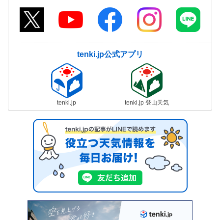
tenki.jp公式アプリ
tenki.jp
tenki.jp 登山天気