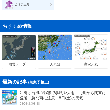
会津美里町
おすすめ情報
天気図
実況天気
雨雲レーダー
最新の記事
(気象予報士)
沖縄は台風の影響で暴風や大雨 九州から関東は
猛暑・急な雨に注意 8日(土)の天気
08/08(土)08:38