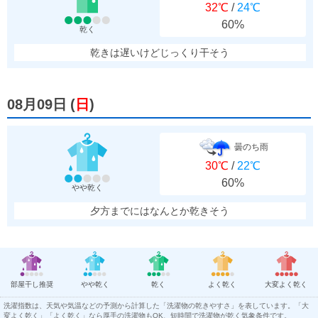
32℃
/
24℃
60%
乾く
乾きは遅いけどじっくり干そう
08月09日
(
日
)
曇のち雨
30℃
/
22℃
60%
やや乾く
夕方までにはなんとか乾きそう
部屋干し推奨
やや乾く
乾く
よく乾く
大変よく乾く
洗濯指数は、天気や気温などの予測から計算した「洗濯物の乾きやすさ」を表しています。「大
変よく乾く」「よく乾く」なら厚手の洗濯物もOK、短時間で洗濯物が乾く気象条件です。