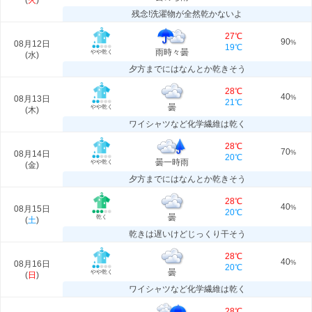
(
火
)
残念!洗濯物が全然乾かないよ
27℃
90
08月12日
%
19℃
雨時々曇
やや乾く
(
水
)
夕方までにはなんとか乾きそう
28℃
40
08月13日
%
21℃
曇
やや乾く
(
木
)
ワイシャツなど化学繊維は乾く
28℃
70
08月14日
%
20℃
曇一時雨
やや乾く
(
金
)
夕方までにはなんとか乾きそう
28℃
40
08月15日
%
20℃
曇
乾く
(
土
)
乾きは遅いけどじっくり干そう
28℃
40
08月16日
%
20℃
曇
やや乾く
(
日
)
ワイシャツなど化学繊維は乾く
28℃