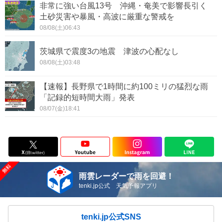
非常に強い台風13号 沖縄・奄美で影響長引く
土砂災害や暴風・高波に厳重な警戒を
08/08(土)06:43
茨城県で震度3の地震 津波の心配なし
08/08(土)03:48
【速報】長野県で1時間に約100ミリの猛烈な雨
「記録的短時間大雨」発表
08/07(金)18:41
雨雲レーダーで雨を回避！
tenki.jp公式 天気予報アプリ
tenki.jp公式SNS