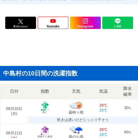
中島村の10日間の洗濯指数
降水
日付
指数
天気
気温
確率
28℃
30
08月10日
%
20℃
曇時々晴
乾く
(
月
)
乾きは遅いけどじっくり干そう
26℃
90
08月11日
%
18℃
曇のち雨
部屋干し推奨