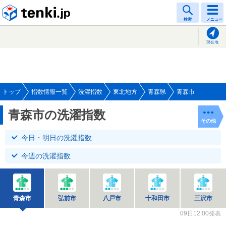
tenki.jp
検索
メニュー
現在地
トップ
指数情報一覧
洗濯指数
東北地方
青森県
青森市
青森市の洗濯指数
その他
今日・明日の洗濯指数
今週の洗濯指数
青森市
弘前市
八戸市
十和田市
三沢市
09日12:00発表