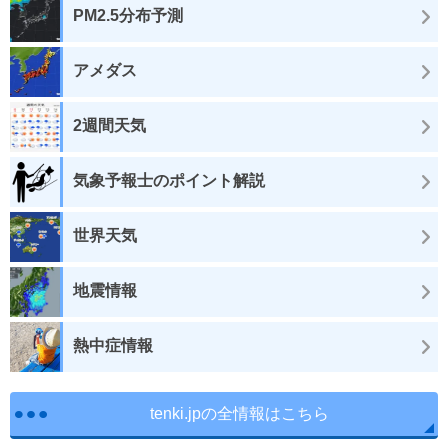
PM2.5分布予測
アメダス
2週間天気
気象予報士のポイント解説
世界天気
地震情報
熱中症情報
tenki.jpの全情報はこちら