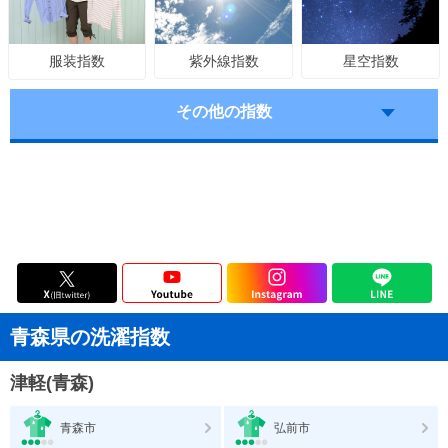
紫外線指数
星空指数
服装指数
その他の指数
青森県の洗濯指数
津軽(青森)
青森市
弘前市