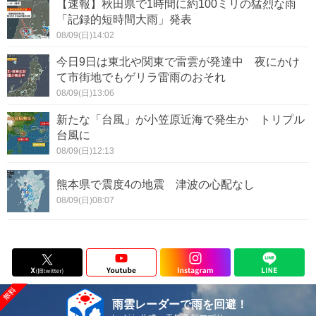
【速報】秋田県で1時間に約100ミリの猛烈な雨
「記録的短時間大雨」発表
08/09(日)14:02
今日9日は東北や関東で雷雲が発達中 夜にかけ
て市街地でもゲリラ雷雨のおそれ
08/09(日)13:06
新たな「台風」が小笠原近海で発生か トリプル
台風に
08/09(日)12:13
熊本県で震度4の地震 津波の心配なし
08/09(日)08:07
雨雲レーダーで雨を回避！