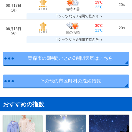
29℃
20
08月17日
%
22℃
晴時々曇
よく乾く
(
月
)
Tシャツなら3時間で乾きそう
30℃
20
08月18日
%
21℃
曇のち晴
よく乾く
(
火
)
Tシャツなら3時間で乾きそう
青森市の6時間ごとの2週間天気はこちら
その他の市区町村の洗濯指数
おすすめの指数