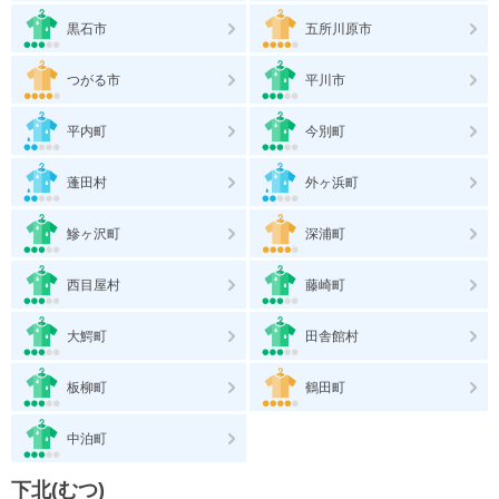
黒石市
五所川原市
つがる市
平川市
平内町
今別町
蓬田村
外ヶ浜町
鰺ヶ沢町
深浦町
西目屋村
藤崎町
大鰐町
田舎館村
板柳町
鶴田町
中泊町
下北(むつ)