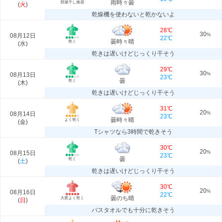
雨時々曇
部屋干し推奨
(
火
)
乾燥機を使わないと乾かないよ
28℃
30
08月12日
%
22℃
曇時々晴
乾く
(
水
)
乾きは遅いけどじっくり干そう
29℃
30
08月13日
%
23℃
曇
乾く
(
木
)
乾きは遅いけどじっくり干そう
31℃
20
08月14日
%
23℃
曇時々晴
よく乾く
(
金
)
Tシャツなら3時間で乾きそう
30℃
20
08月15日
%
23℃
曇
乾く
(
土
)
乾きは遅いけどじっくり干そう
30℃
20
08月16日
%
22℃
曇のち晴
大変よく乾く
(
日
)
バスタオルでも十分に乾きそう