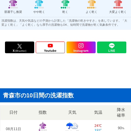
部屋干し推奨
やや乾く
乾く
よく乾く
大変よく乾く
洗濯指数は、天気や気温などの予測から計算した「洗濯物の乾きやすさ」を表しています。「大
変よく乾く」「よく乾く」なら厚手の洗濯物もOK、短時間で洗濯物が乾く気象条件です。
青森市の10日間の洗濯指数
降水
日付
指数
天気
気温
確率
24℃
90
08月11日
%
19℃