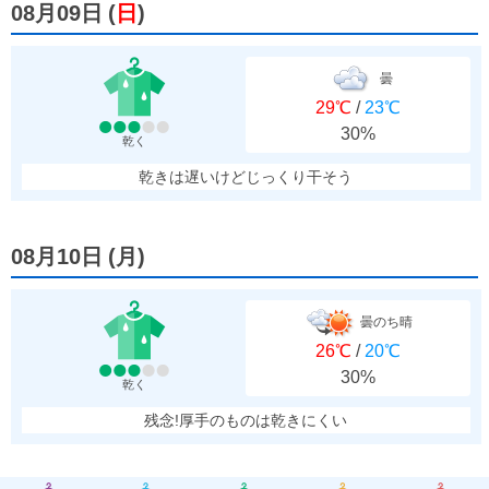
08月09日
(
日
)
曇
29℃
/
23℃
30%
乾く
乾きは遅いけどじっくり干そう
08月10日
(
月
)
曇のち晴
26℃
/
20℃
30%
乾く
残念!厚手のものは乾きにくい