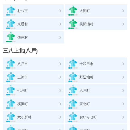
むつ市
大間町
東通村
風間浦村
佐井村
三八上北(八戸)
八戸市
十和田市
三沢市
野辺地町
七戸町
六戸町
横浜町
東北町
六ヶ所村
おいらせ町