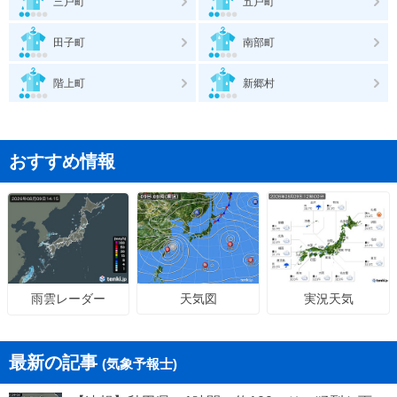
三戸町
五戸町
田子町
南部町
階上町
新郷村
おすすめ情報
天気図
実況天気
雨雲レーダー
最新の記事
(気象予報士)