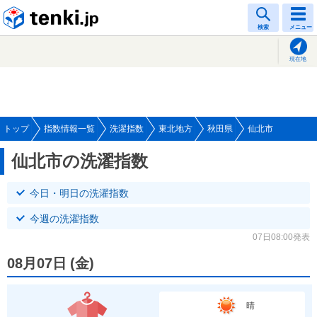
tenki.jp
検索
メニュー
現在地
トップ
指数情報一覧
洗濯指数
東北地方
秋田県
仙北市
仙北市の洗濯指数
今日・明日の洗濯指数
今週の洗濯指数
07日08:00発表
08月07日
(
金
)
晴