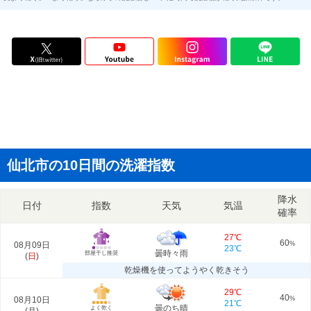
仙北市の10日間の洗濯指数
降水
日付
指数
天気
気温
確率
27℃
60
08月09日
%
23℃
曇時々雨
部屋干し推奨
(
日
)
乾燥機を使ってようやく乾きそう
29℃
40
08月10日
%
21℃
曇のち晴
よく乾く