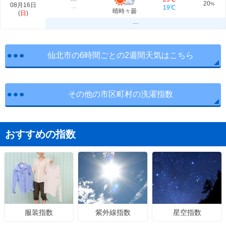
---
20
08月16日
%
19℃
---
晴時々曇
(
日
)
---
仙北市の6時間ごとの2週間天気はこちら
その他の市区町村の洗濯指数
おすすめの指数
紫外線指数
星空指数
服装指数