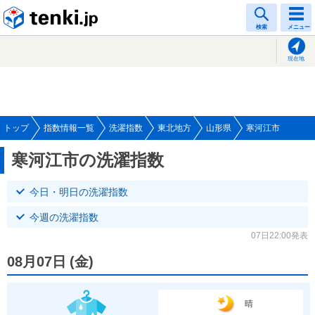
tenki.jp
検索
メニュー
現在地
トップ
指数情報一覧
洗濯指数
東北地方
山形県
寒河江市
寒河江市の洗濯指数
今日・明日の洗濯指数
今週の洗濯指数
07日22:00発表
08月07日
(
金
)
晴