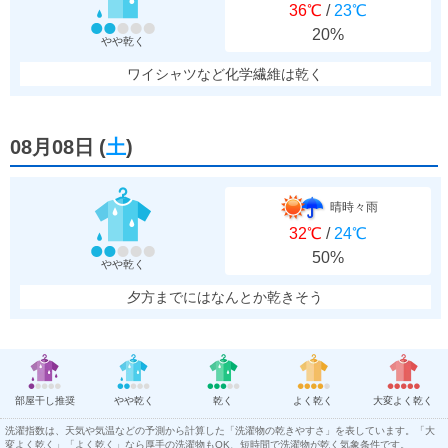
36℃
/
23℃
20%
やや乾く
ワイシャツなど化学繊維は乾く
08月08日
(
土
)
晴時々雨
32℃
/
24℃
50%
やや乾く
夕方までにはなんとか乾きそう
部屋干し推奨
やや乾く
乾く
よく乾く
大変よく乾く
洗濯指数は、天気や気温などの予測から計算した「洗濯物の乾きやすさ」を表しています。「大
変よく乾く」「よく乾く」なら厚手の洗濯物もOK、短時間で洗濯物が乾く気象条件です。