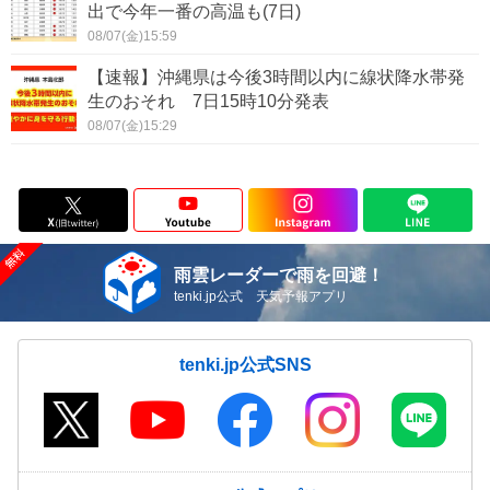
出で今年一番の高温も(7日)
08/07(金)15:59
【速報】沖縄県は今後3時間以内に線状降水帯発
生のおそれ 7日15時10分発表
08/07(金)15:29
雨雲レーダーで雨を回避！
tenki.jp公式 天気予報アプリ
tenki.jp公式SNS