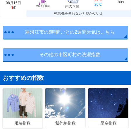
80
08月16日
%
20℃
雨のち曇
部屋干し推奨
(
日
)
乾燥機を使わないと乾かないよ
寒河江市の6時間ごとの2週間天気はこちら
その他の市区町村の洗濯指数
おすすめの指数
紫外線指数
星空指数
服装指数