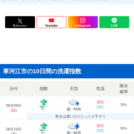
寒河江市の10日間の洗濯指数
降水
日付
指数
天気
気温
確率
30℃
50
08月09日
%
23℃
曇一時雨
乾く
(
日
)
乾きは遅いけどじっくり干そう
30℃
60
08月10日
%
22℃
曇一時雨
乾く