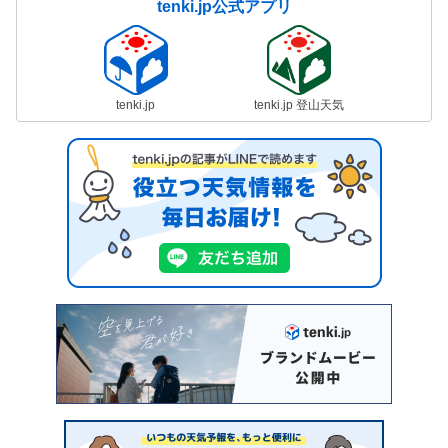
tenki.jp公式アプリ
tenki.jp
tenki.jp 登山天気