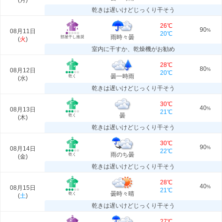
(
月
)
乾きは遅いけどじっくり干そう
26℃
90
08月11日
%
20℃
雨時々曇
部屋干し推奨
(
火
)
室内に干すか、乾燥機がお勧め
28℃
80
08月12日
%
20℃
曇一時雨
乾く
(
水
)
乾きは遅いけどじっくり干そう
30℃
40
08月13日
%
21℃
曇
乾く
(
木
)
乾きは遅いけどじっくり干そう
30℃
90
08月14日
%
22℃
雨のち曇
乾く
(
金
)
乾きは遅いけどじっくり干そう
28℃
40
08月15日
%
21℃
曇時々晴
乾く
(
土
)
乾きは遅いけどじっくり干そう
27℃