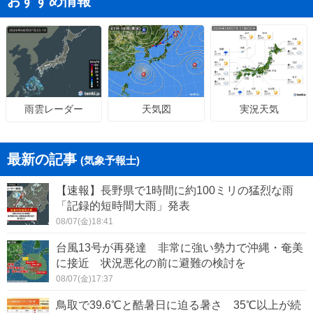
おすすめ情報
天気図
実況天気
雨雲レーダー
最新の記事
(気象予報士)
【速報】長野県で1時間に約100ミリの猛烈な雨
「記録的短時間大雨」発表
08/07(金)18:41
台風13号が再発達 非常に強い勢力で沖縄・奄美
に接近 状況悪化の前に避難の検討を
08/07(金)17:37
鳥取で39.6℃と酷暑日に迫る暑さ 35℃以上が続