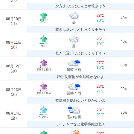
(
日
)
夕方までにはなんとか乾きそう
28℃
40
08月10日
%
20℃
曇
乾く
(
月
)
乾きは遅いけどじっくり干そう
26℃
40
08月11日
%
19℃
曇
乾く
(
火
)
乾きは遅いけどじっくり干そう
27℃
80
08月12日
%
19℃
曇時々雨
部屋干し推奨
(
水
)
残念!洗濯物が全然乾かないよ
28℃
90
08月13日
%
21℃
曇時々雨
部屋干し推奨
(
木
)
乾燥機を使わないと乾かないよ
28℃
80
08月14日
%
21℃
雨のち曇
やや乾く
(
金
)
ワイシャツなど化学繊維は乾く
29℃