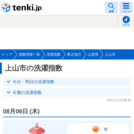
tenki.jp
検索
メニュー
現在地
トップ
指数情報一覧
洗濯指数
東北地方
山形県
上山市
上山市の洗濯指数
今日・明日の洗濯指数
今週の洗濯指数
06日10:00発表
08月06日
(
木
)
晴