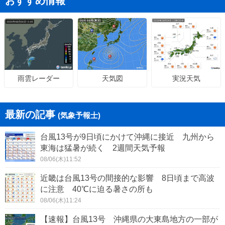
おすすめ情報
天気図
実況天気
雨雲レーダー
最新の記事
(気象予報士)
台風13号が9日頃にかけて沖縄に接近 九州から
東海は猛暑が続く 2週間天気予報
08/06(木)11:52
近畿は台風13号の間接的な影響 8日頃まで高波
に注意 40℃に迫る暑さの所も
08/06(木)11:24
【速報】台風13号 沖縄県の大東島地方の一部が