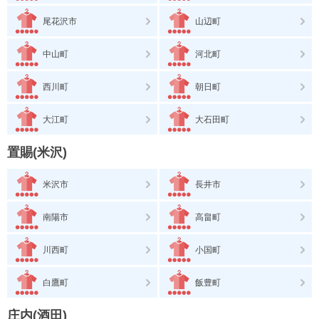
尾花沢市
山辺町
中山町
河北町
西川町
朝日町
大江町
大石田町
置賜(米沢)
米沢市
長井市
南陽市
高畠町
川西町
小国町
白鷹町
飯豊町
庄内(酒田)