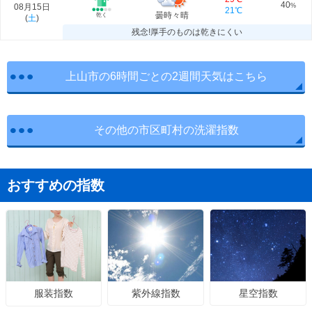
40
08月15日
%
21℃
曇時々晴
乾く
(
土
)
残念!厚手のものは乾きにくい
上山市の6時間ごとの2週間天気はこちら
その他の市区町村の洗濯指数
おすすめの指数
紫外線指数
星空指数
服装指数