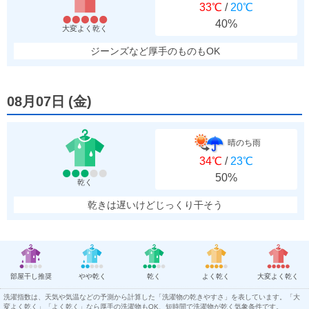
33℃
/
20℃
40%
大変よく乾く
ジーンズなど厚手のものもOK
08月07日
(
金
)
晴のち雨
34℃
/
23℃
50%
乾く
乾きは遅いけどじっくり干そう
部屋干し推奨
やや乾く
乾く
よく乾く
大変よく乾く
洗濯指数は、天気や気温などの予測から計算した「洗濯物の乾きやすさ」を表しています。「大
変よく乾く」「よく乾く」なら厚手の洗濯物もOK、短時間で洗濯物が乾く気象条件です。