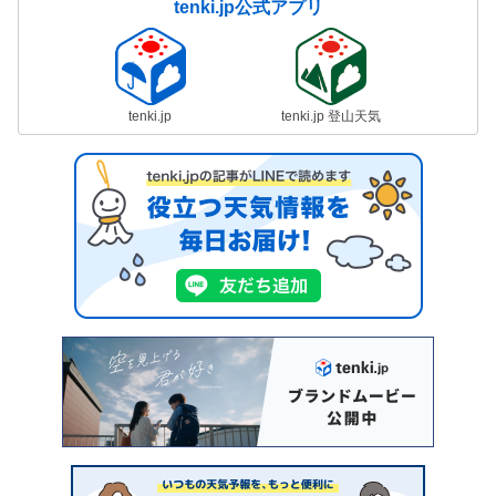
tenki.jp公式アプリ
tenki.jp
tenki.jp 登山天気