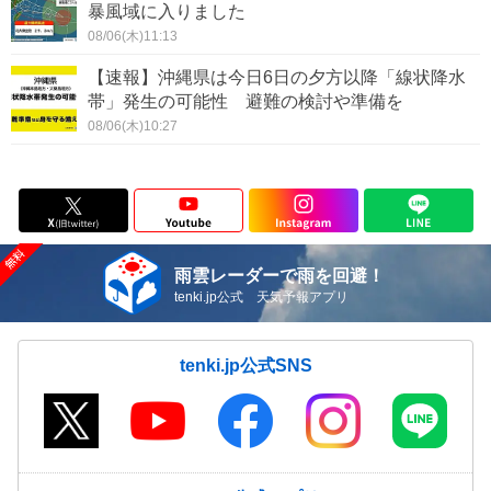
暴風域に入りました
08/06(木)11:13
【速報】沖縄県は今日6日の夕方以降「線状降水
帯」発生の可能性 避難の検討や準備を
08/06(木)10:27
雨雲レーダーで雨を回避！
tenki.jp公式 天気予報アプリ
tenki.jp公式SNS