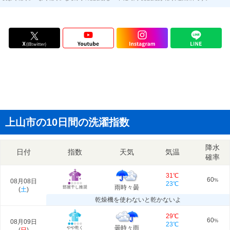
上山市の10日間の洗濯指数
降水
日付
指数
天気
気温
確率
31℃
60
08月08日
%
23℃
雨時々曇
部屋干し推奨
(
土
)
乾燥機を使わないと乾かないよ
29℃
60
08月09日
%
23℃
曇時々雨
やや乾く