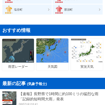
塩谷町
那須町
おすすめ情報
天気図
実況天気
雨雲レーダー
最新の記事
(気象予報士)
【速報】長野県で1時間に約100ミリの猛烈な雨
「記録的短時間大雨」発表
08/07(金)18:41