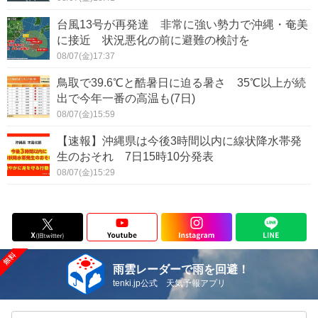
台風13号が再発達 非常に強い勢力で沖縄・奄美
に接近 状況悪化の前に避難の検討を
08/07(金)17:37
鳥取で39.6℃と酷暑日に迫る暑さ 35℃以上が続
出で今年一番の高温も(7日)
08/07(金)15:59
【速報】沖縄県は今後3時間以内に線状降水帯発
生のおそれ 7日15時10分発表
08/07(金)15:29
雨雲レーダーで雨を回避！
tenki.jp公式 天気予報アプリ