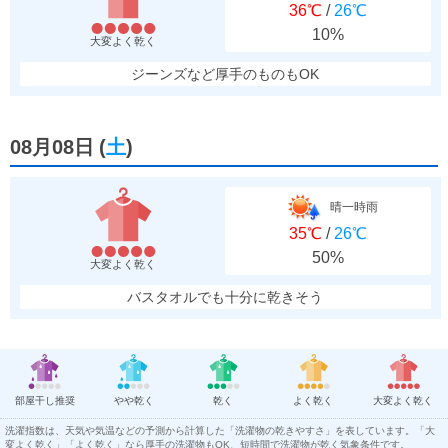
36℃
/
26℃
10%
大変よく乾く
ジーンズなど厚手のものもOK
08月08日
(
土
)
晴一時雨
35℃
/
26℃
50%
大変よく乾く
バスタオルでも十分に乾きそう
部屋干し推奨
やや乾く
乾く
よく乾く
大変よく乾く
洗濯指数は、天気や気温などの予測から計算した「洗濯物の乾きやすさ」を表しています。「大
変よく乾く」「よく乾く」なら厚手の洗濯物もOK、短時間で洗濯物が乾く気象条件です。