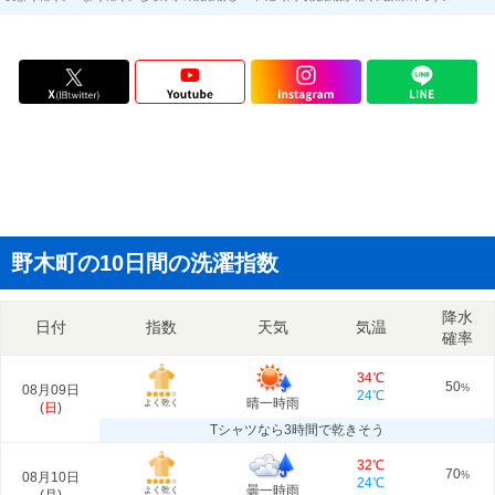
野木町の10日間の洗濯指数
降水
日付
指数
天気
気温
確率
34℃
50
08月09日
%
24℃
晴一時雨
よく乾く
(
日
)
Tシャツなら3時間で乾きそう
32℃
70
08月10日
%
24℃
曇一時雨
よく乾く