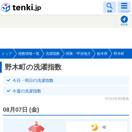
tenki.jp
検索
メニュー
現在地
トップ
指数情報一覧
洗濯指数
関東・甲信地方
栃木県
野木町
野木町の洗濯指数
今日・明日の洗濯指数
今週の洗濯指数
07日18:00発表
08月07日
(
金
)
晴