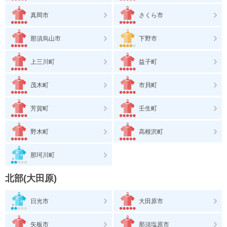
真岡市
さくら市
那須烏山市
下野市
上三川町
益子町
茂木町
市貝町
芳賀町
壬生町
野木町
高根沢町
那珂川町
北部(大田原)
日光市
大田原市
矢板市
那須塩原市