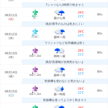
(
月
)
Tシャツなら3時間で乾きそう
29℃
90
08月11日
%
22℃
曇のち雨
乾く
(
火
)
残念!厚手のものは乾きにくい
28℃
90
08月12日
%
22℃
曇時々雨
やや乾く
(
水
)
ワイシャツなど化学繊維は乾く
28℃
90
08月13日
%
21℃
雨時々曇
部屋干し推奨
(
木
)
残念!洗濯物が全然乾かないよ
28℃
80
08月14日
%
22℃
曇時々雨
部屋干し推奨
(
金
)
乾燥機を使わないと乾かないよ
29℃
80
08月15日
%
22℃
曇一時雨
部屋干し推奨
(
土
)
乾燥機を使ってようやく乾きそう
29℃