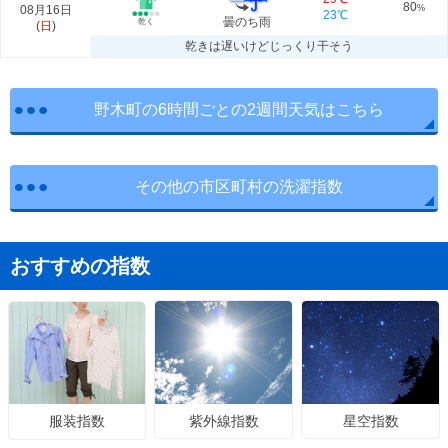
80
08月16日
%
23℃
曇のち雨
乾く
(
日
)
乾きは遅いけどじっくり干そう
野木町の6時間ごとの2週間天気はこちら
その他の市区町村の洗濯指数
おすすめの指数
紫外線指数
星空指数
服装指数