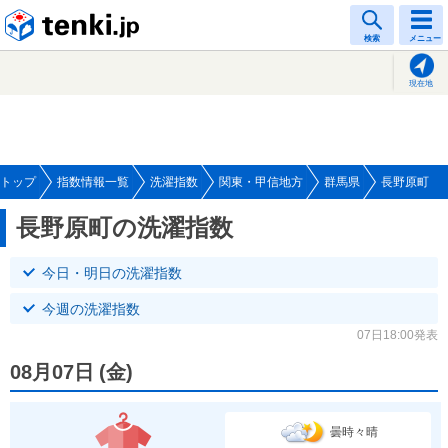
tenki.jp
検索
メニュー
現在地
トップ
指数情報一覧
洗濯指数
関東・甲信地方
群馬県
長野原町
長野原町の洗濯指数
今日・明日の洗濯指数
今週の洗濯指数
07日18:00発表
08月07日
(
金
)
曇時々晴