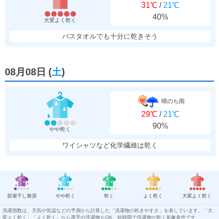
31℃
/
21℃
40%
大変よく乾く
バスタオルでも十分に乾きそう
08月08日
(
土
)
晴のち雨
29℃
/
21℃
90%
やや乾く
ワイシャツなど化学繊維は乾く
部屋干し推奨
やや乾く
乾く
よく乾く
大変よく乾く
洗濯指数は、天気や気温などの予測から計算した「洗濯物の乾きやすさ」を表しています。「大
変よく乾く」「よく乾く」なら厚手の洗濯物もOK、短時間で洗濯物が乾く気象条件です。