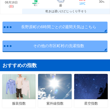
30
08月16日
%
19℃
曇
乾く
(
日
)
乾きは遅いけどじっくり干そう
長野原町の6時間ごとの2週間天気はこちら
その他の市区町村の洗濯指数
おすすめの指数
紫外線指数
星空指数
服装指数