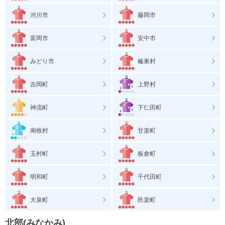
渋川市
藤岡市
富岡市
安中市
みどり市
榛東村
吉岡町
上野村
神流町
下仁田町
南牧村
甘楽町
玉村町
板倉町
明和町
千代田町
大泉町
邑楽町
北部(みなかみ)