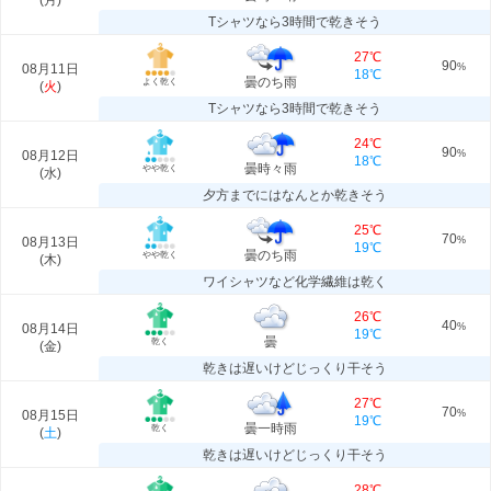
(
月
)
Tシャツなら3時間で乾きそう
27℃
90
08月11日
%
18℃
曇のち雨
よく乾く
(
火
)
Tシャツなら3時間で乾きそう
24℃
90
08月12日
%
18℃
曇時々雨
やや乾く
(
水
)
夕方までにはなんとか乾きそう
25℃
70
08月13日
%
19℃
曇のち雨
やや乾く
(
木
)
ワイシャツなど化学繊維は乾く
26℃
40
08月14日
%
19℃
曇
乾く
(
金
)
乾きは遅いけどじっくり干そう
27℃
70
08月15日
%
19℃
曇一時雨
乾く
(
土
)
乾きは遅いけどじっくり干そう
28℃