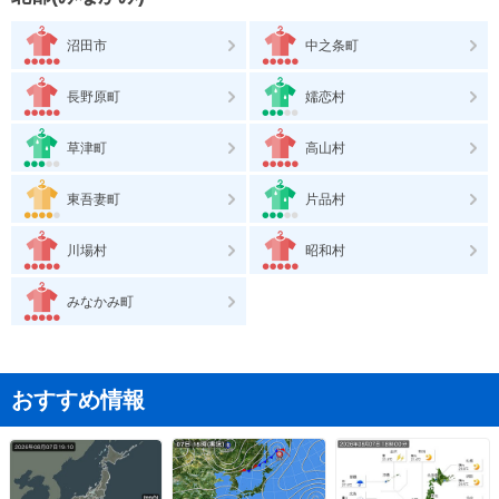
沼田市
中之条町
長野原町
嬬恋村
草津町
高山村
東吾妻町
片品村
川場村
昭和村
みなかみ町
おすすめ情報