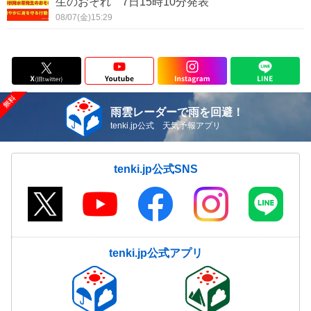
生のおそれ 7日15時10分発表
08/07(金)15:29
雨雲レーダーで雨を回避！
tenki.jp公式 天気予報アプリ
tenki.jp公式SNS
tenki.jp公式アプリ