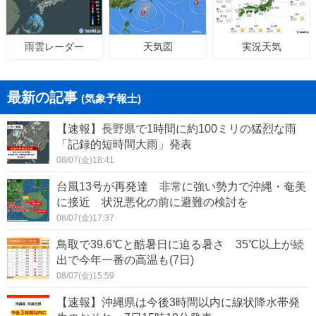
天気図
実況天気
雨雲レーダー
最新の記事
(気象予報士)
【速報】長野県で1時間に約100ミリの猛烈な雨
「記録的短時間大雨」発表
08/07(金)18:41
台風13号が再発達 非常に強い勢力で沖縄・奄美
に接近 状況悪化の前に避難の検討を
08/07(金)17:37
鳥取で39.6℃と酷暑日に迫る暑さ 35℃以上が続
出で今年一番の高温も(7日)
08/07(金)15:59
【速報】沖縄県は今後3時間以内に線状降水帯発