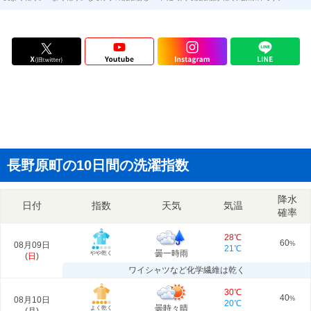
長野原町の10日間の洗濯指数
降水
日付
指数
天気
気温
確率
28℃
60
08月09日
%
21℃
曇一時雨
やや乾く
(
日
)
ワイシャツなど化学繊維は乾く
30℃
40
08月10日
%
20℃
曇時々晴
よく乾く