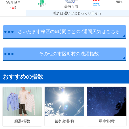
90
08月16日
%
22℃
曇時々雨
乾く
(
日
)
乾きは遅いけどじっくり干そう
さいたま市桜区の6時間ごとの2週間天気はこちら
その他の市区町村の洗濯指数
おすすめの指数
紫外線指数
星空指数
服装指数