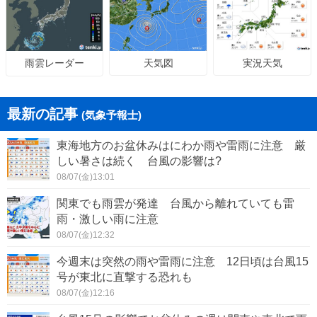
天気図
実況天気
雨雲レーダー
最新の記事
(気象予報士)
東海地方のお盆休みはにわか雨や雷雨に注意 厳
しい暑さは続く 台風の影響は?
08/07(金)13:01
関東でも雨雲が発達 台風から離れていても雷
雨・激しい雨に注意
08/07(金)12:32
今週末は突然の雨や雷雨に注意 12日頃は台風15
号が東北に直撃する恐れも
08/07(金)12:16