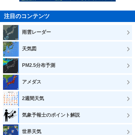
注目のコンテンツ
雨雲レーダー
天気図
PM2.5分布予測
アメダス
2週間天気
気象予報士のポイント解説
世界天気