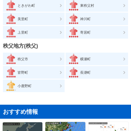
ときがわ町
東秩父村
美里町
神川町
上里町
寄居町
秩父地方(秩父)
秩父市
横瀬町
皆野町
長瀞町
小鹿野町
おすすめ情報