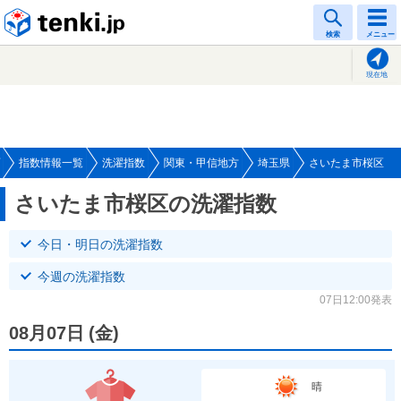
tenki.jp
検索
メニュー
現在地
指数情報一覧
洗濯指数
関東・甲信地方
埼玉県
さいたま市桜区
さいたま市桜区の洗濯指数
今日・明日の洗濯指数
今週の洗濯指数
07日12:00発表
08月07日
(
金
)
晴