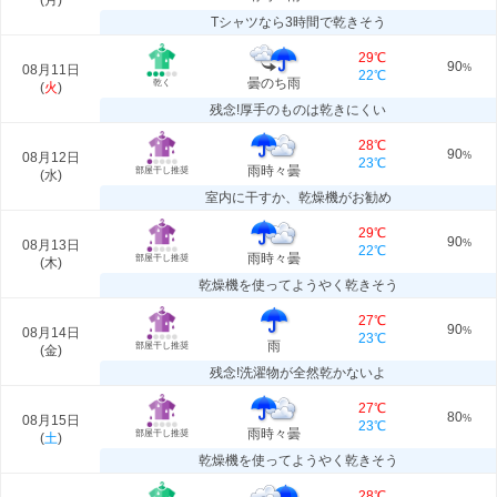
(
月
)
Tシャツなら3時間で乾きそう
29℃
90
08月11日
%
22℃
曇のち雨
乾く
(
火
)
残念!厚手のものは乾きにくい
28℃
90
08月12日
%
23℃
雨時々曇
部屋干し推奨
(
水
)
室内に干すか、乾燥機がお勧め
29℃
90
08月13日
%
22℃
雨時々曇
部屋干し推奨
(
木
)
乾燥機を使ってようやく乾きそう
27℃
90
08月14日
%
23℃
雨
部屋干し推奨
(
金
)
残念!洗濯物が全然乾かないよ
27℃
80
08月15日
%
23℃
雨時々曇
部屋干し推奨
(
土
)
乾燥機を使ってようやく乾きそう
28℃