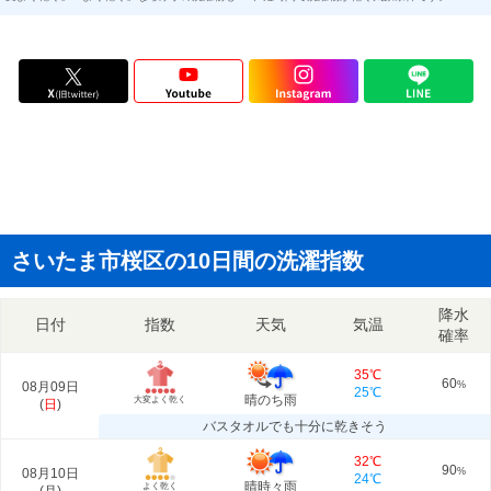
さいたま市桜区の10日間の洗濯指数
降水
日付
指数
天気
気温
確率
35℃
60
08月09日
%
25℃
晴のち雨
大変よく乾く
(
日
)
バスタオルでも十分に乾きそう
32℃
90
08月10日
%
24℃
晴時々雨
よく乾く