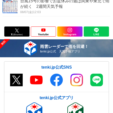
台風15号の影響でお盆休みの週は関東や東北で雨
が続く 2週間天気予報
08/07(金)12:03
雨雲レーダーで雨を回避！
tenki.jp公式 天気予報アプリ
tenki.jp公式SNS
tenki.jp公式アプリ