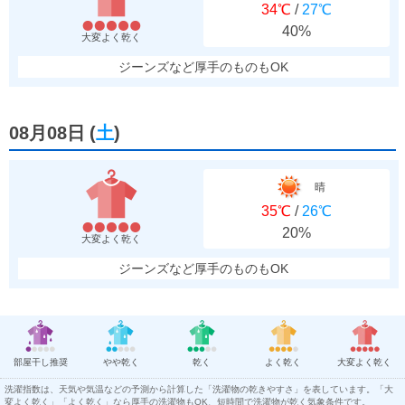
34℃
/
27℃
40%
大変よく乾く
ジーンズなど厚手のものもOK
08月08日
(
土
)
晴
35℃
/
26℃
20%
大変よく乾く
ジーンズなど厚手のものもOK
部屋干し推奨
やや乾く
乾く
よく乾く
大変よく乾く
洗濯指数は、天気や気温などの予測から計算した「洗濯物の乾きやすさ」を表しています。「大
変よく乾く」「よく乾く」なら厚手の洗濯物もOK、短時間で洗濯物が乾く気象条件です。