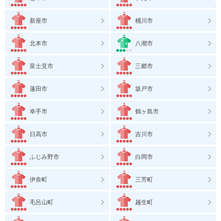
新座市
桶川市
北本市
八潮市
富士見市
三郷市
蓮田市
坂戸市
幸手市
鶴ヶ島市
日高市
吉川市
ふじみ野市
白岡市
伊奈町
三芳町
毛呂山町
越生町